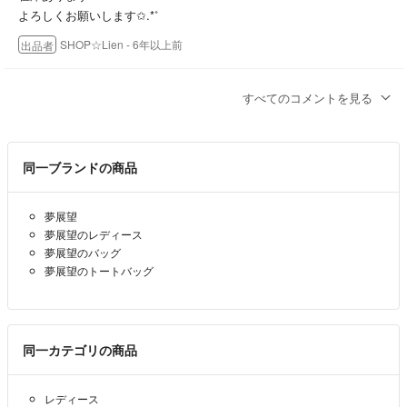
よろしくお願いします✩.*˚
★照明等の関係により商品画像と実際の商品の色合いが若干異なる場合
SHOP☆Lien
- 6年以上前
出品者
があります。
コメント失礼いたします。こちらのお品物はまだございますでしょう
★発送はお支払日から1週間以内です。
すべてのコメントを見る
か？
★発送方法は、ゆうパック・特定記録・レターパック・クリックポス
毛玉見守り隊@プロフご一読下さい
- 6年以上前
ト・ゆうパケットのいずれかになります。
同一ブランドの商品
★発送サイズに合うよう梱包いたしますので圧縮等を行う場合もありま
す。
夢展望
ご理解ご了承下さいますようお願い申し上げます。
夢展望のレディース
夢展望のバッグ
夢展望のトートバッグ
★お支払い後のキャンセルは一切お請けできません。
※評価について※
同一カテゴリの商品
メーカーから届いた商品を直に販売したお客様より悪い評価を頂きまし
たが、カラーなど画像や文章では伝わりにくい場合があります。
ご不安な方は店頭でのご購入をおすすめいたします。
レディース