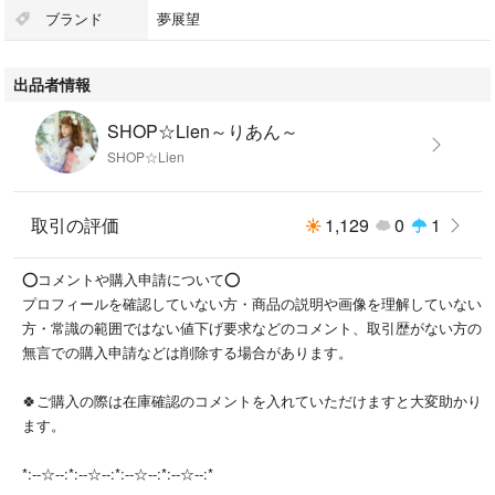
★実寸：横幅 上33 下38/高さ24.5/マチ14.5/持ち手高さ12/ベルト全長133
ブランド
夢展望
★素材：合成皮革
出品者情報
★ポケット：内側3/外側3
SHOP☆Lien～りあん～
SHOP☆Lien
★管理ナンバー：524898 1wc
。。:*☆*:。。:*☆*:。。
取引の評価
1,129
0
1
フロントと両サイドに付いたリボンがアクセント♪
⭕コメントや購入申請について⭕
ショルダー＆手提げで使える2wayバッグです。
プロフィールを確認していない方・商品の説明や画像を理解していない
生地は滑らかな質感で光沢のあるフェイクレザーを使用し本格的な仕上が
方・常識の範囲ではない値下げ要求などのコメント、取引歴がない方の
りです！
無言での購入申請などは削除する場合があります。
裏地にはドット生地をあしらい、可愛さをプラス☆
入れ口は天ファスナーでセキュリティー面もばっちり！
🍀ご購入の際は在庫確認のコメントを入れていただけますと大変助かり
開閉も楽チンです♪
ます。
外ポケットが3つ、内ポケットが3つ付いており、収納が多いのがポイント
☆
*:--☆--:*:--☆--:*:--☆--:*:--☆--:*
後ろポケットは深めなので、見た目以上の収納力があります。