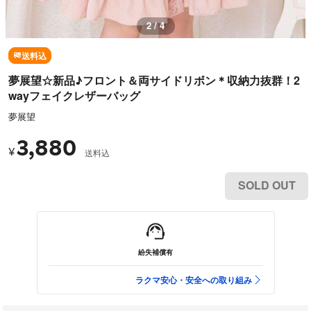
2 / 4
送料込
夢展望☆新品♪フロント＆両サイドリボン＊収納力抜群！2
wayフェイクレザーバッグ
夢展望
3,880
¥
送料込
SOLD OUT
紛失補償有
ラクマ安心・安全への取り組み