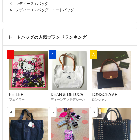
レディース
›
バッグ
レディース
›
バッグ
›
トートバッグ
*☆* 皆様とのステキなご縁を心よりお待ち申し上げます *☆*
トートバッグの人気ブランドランキング
1
2
3
FEILER
DEAN & DELUCA
LONGCHAMP
フェイラー
ディーンアンドデルーカ
ロンシャン
4
5
6