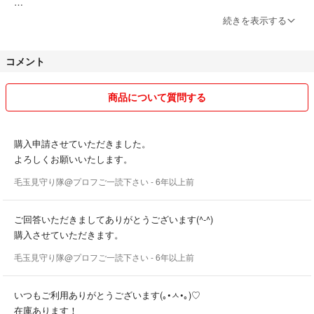
マチは14.5cmと広いので、貴重品や500ML程度のペットボトル・コスメ
SHOP Lien ～りあん～ へようこそ！
などスッキリと納まります。
続きを表示する
全商品が送料無料です！（安心の追跡番号アリ発送）
ワンピやふんわりスカートなど甘めアイテムとの相性も◎
幅広いコーデに使える優秀バッグは重宝すること間違いなしです✧٩(ˊωˋ*)و
コメント
★営業時間★
✧
コメント返答・購入申請承認は深夜帯の場合は翌日午前中の対応となり
ます。
*:--☆--:*:--☆--:*:--☆--:*:--☆--:*
商品について質問する
なお、変則的な勤務の都合上、対応までに最長9時間ほどかかる日もあ
★営業時間★
ります。
コメント返答・購入申請承認は毎日8時～24時です。深夜帯の場合は翌日
午前中の対応となります。
購入申請させていただきました。
*:--☆--:*:--☆--:*:--☆--:*:--☆--:*
★ 発 送 ★
よろしくお願いいたします。
お支払日の翌日以降、月・水・金いずれかの発送となります。
毛玉見守り隊@プロフご一読下さい
- 6年以上前
《必ずご確認下さい！》
★新品未使用品で特に注意書きのないものはタグ付きになります。（靴
ご回答いただきましてありがとうございます(^-^)
類は除く）
購入させていただきます。
毛玉見守り隊@プロフご一読下さい
- 6年以上前
★LIZ LISAのTralala表記にはPenderieも含まれます。
★新古品・中古品につきましては、個人保管のため小さな傷や使用に問
いつもご利用ありがとうございます(｡•ㅅ•｡)♡
題がない程度の汚れ、たたみジワが発生している場合があります。
在庫あります！