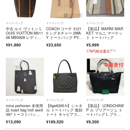
トートバッグ
トートバッグ
トートバッグ
中古 ルイ ヴィトン L
COACH コーチ 3121
【新品】MARNI MAR
OUIS VUITTON M511
0 シグネチャー 2WA
KET マルニ マーケッ
08 MB0928 レディー
Y トートバッグ PV
ト トートバッグ
ス トートバッグ モノ
C レディース [中古]
¥91,980
¥23,650
¥5,999
グラム ブラウン モノ
グラムキャンバス
(3%)
179円相当還元
トートバッグ
トートバッグ
トートバッグ
mina perhonen 未使用
【6ge6265-h】シャネ
【新品】 LONGCHAM
品 toast bag troll aes9
ル トートバッグ 復刻
P ル プリアージュ ト
397 トーストバッ
トート キャビアスキ
ートバッグ L ブラッ
グ リネン トートバッ
ン ブラック ゴールド
ク白刺繍
¥13,090
¥189,520
¥9,300
グ 26SS ブラック ホ
金具【中古】レディー
ワイト レディース ミ
ス