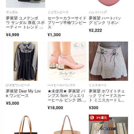
サンダル
ミニワンピース
ハンドバッグ
夢展望 ユメテンボ
セーラーカラーサイド
夢展望 ハートバッ
ウ サンダル 厚底 スポ
プリーツ半袖ワンピー
グ ピンク リボン
ーティー トレンド チ
ス
¥2,222
ャンキーヒール
¥4,999
¥1,300
ひざ丈ワンピース
ハイヒール/パンプス
ミニスカート
夢展望 Dear My Lov
★未使用★ 夢展望 パ
夢展望 ホワイトチェ
e ワンピース
ンプス 5cm ジュエリ
ック ツイードスカー
ーヒール ピンク 25.5
ト ミニスカート Lサ
¥5,000
cm
イズ
¥18,000
¥300
3%還元