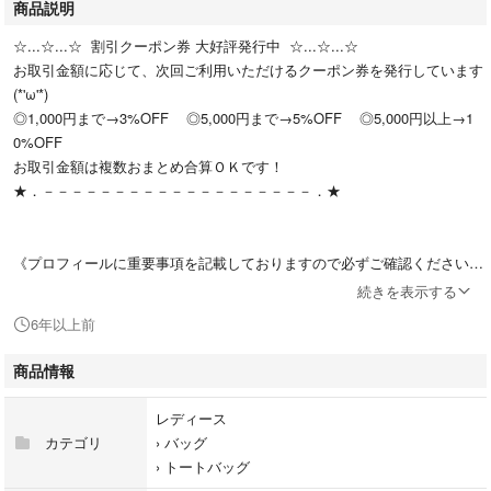
商品説明
☆...☆...☆ 割引クーポン券 大好評発行中 ☆...☆...☆
お取引金額に応じて、次回ご利用いただけるクーポン券を発行しています
(*'ω'*)
◎1,000円まで→3%OFF ◎5,000円まで→5%OFF ◎5,000円以上→1
0%OFF
お取引金額は複数おまとめ合算ＯＫです！
★．－－－－－－－－－－－－－－－－－－－．★
《プロフィールに重要事項を記載しておりますので必ずご確認ください》
続きを表示する
6年以上前
★商品コンディション：新品未使用
商品情報
★ブランド：夢展望
レディース
★カラー：ダークブラウン(3枚目以降の画像は参考のため販売カラーと異
カテゴリ
›
バッグ
なります)
›
トートバッグ