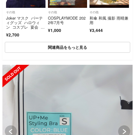
その他
その他
その他
Joker マスク パーテ
COSPLAYMODE 202
和傘 和風 撮影 雨晴兼
ィグッズ ハロウィ
2年7月号
用
ン コスプレ 宴会 ど
¥1,000
¥3,444
っきり 面白
¥2,700
関連商品をもっと見る
SOLD OUT