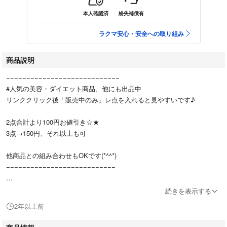
本人確認済
紛失補償有
ラクマ安心・安全への取り組み
商品説明
−−−−−−−−−−−−−−−−−−−−−−−−−−−−
#人気の美容・ダイエット商品、他にも出品中
リンククリック後「販売中のみ」レ点を入れると見やすいです♪
2点合計より100円お値引き☆★
3点→150円、それ以上も可
他商品との組み合わせもOKです(*^^*)
−−−−−−−−−−−−−−−−−−−−−−−−−−−
Up+Me Styling Bra
続きを表示する
アップミースタイリングブラ
2年以上前
GYDA×AGARISMコラボ