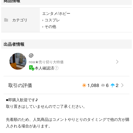
商品情報
365日使えるお洒落なブラジャー
エンタメ/ホビー
カラー：ブルー
カテゴリ
›
コスプレ
サイズ:S
›
その他
YouTube、TikTok・Instagram（インスタ）などでも話題の人気商品で
す。
出品者情報
@
公式ショップにて購入しました。
noa★売り切り大特価
新品未開封です。
本人確認済
★ノンワイヤーなのに脇肉・背中の贅肉を全てバストに包みこんで激盛れ
取引の評価
1,088
6
2
美乳の谷間へ
■即購入歓迎です♪
★クロスベルトで美姿勢＆バストアップ！
取り置きはしていませんのでご了承ください。
★就寝時、スポーツ時も揺れ・垂れ・流れから守り美胸に導く
先着順のため、人気商品はコメントやりとりのタイミングで他の方が購
昼夜兼用使用できるお洒落な補正ブラ♪
入される場合があります。