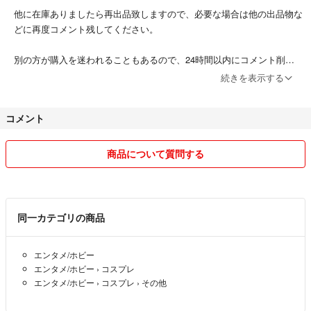
他に在庫ありましたら再出品致しますので、必要な場合は他の出品物な
スタイルブラ
どに再度コメント残してください。
ジェイダ
別の方が購入を迷われることもあるので、24時間以内にコメント削除
値下げ不可
します。
続きを表示する
お急ぎの方、お届け日数について質問あればお気軽にお問い合わせくだ
コメント
さい(*^^*)
■説明文に既に記載していること、製品の取り扱い方法など（公式サイ
商品について質問する
トに記載している等）についての質問はお返事せずにコメント削除しま
す。
同一カテゴリの商品
■お品物について
不足している写真や情報は購入前にコメントいただければ対応します。
エンタメ/ホビー
エンタメ/ホビー
›
コスプレ
発送後の紛失、破損については責任をおえません。
エンタメ/ホビー
›
コスプレ
›
その他