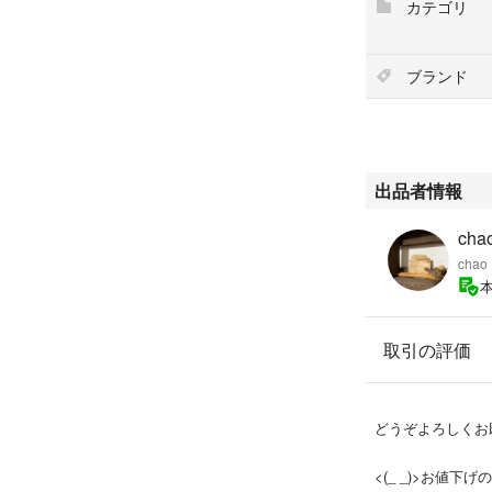
カテゴリ
ブランド
出品者情報
cha
chao
取引の評価
どうぞよろしくお願
<(_ _)>お値