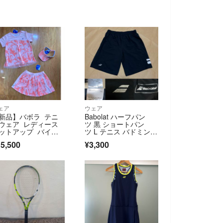
ェア
ウェア
新品】バボラ テニ
Babolat ハーフパン
ウェア レディース
ツ 黒 ショートパン
ットアップ バイザ
ツ L テニス バドミント
付き Lサイズ
ン
5,500
¥3,300