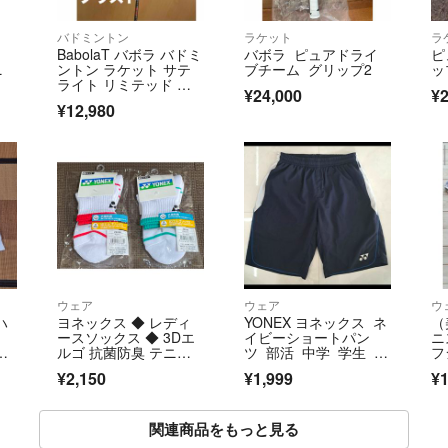
バドミントン
ラケット
ラ
BabolaT バボラ バドミ
バボラ ピュアドライ
ピ
ニ
ントン ラケット サテ
ブチーム グリップ2
ッ
ライト リミテッド ブ
¥24,000
¥2
ラスト
¥12,980
ウェア
ウェア
ウ
ハ
ヨネックス ◆ レディ
YONEX ヨネックス ネ
（
ースソックス ◆ 3Dエ
イビーショートパン
ニ
ルゴ 抗菌防臭 テニ
ツ 部活 中学 学生 テ
フ
ス バドミントン
ニス
ダ
¥2,150
¥1,999
¥1
関連商品をもっと見る