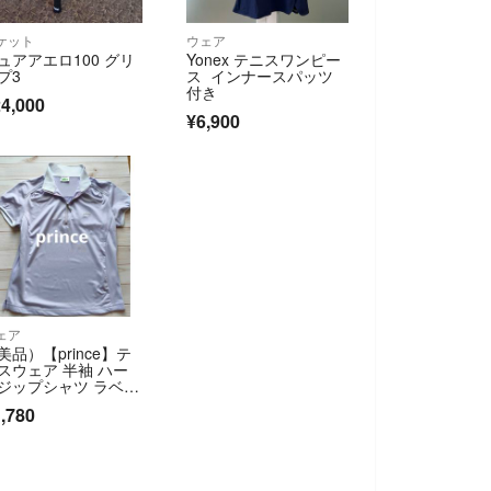
ケット
ウェア
ュアアエロ100 グリ
Yonex テニスワンピー
プ3
ス インナースパッツ
付き
4,000
¥6,900
ェア
美品）【prince】テ
スウェア 半袖 ハー
ジップシャツ ラベン
ー ゴルフ サイズS
,780