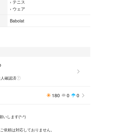
›
テニス
›
ウェア
Babolat
o
本人確認済
180
0
0
いします(^-^)
下げのご依頼は対応しておりません。