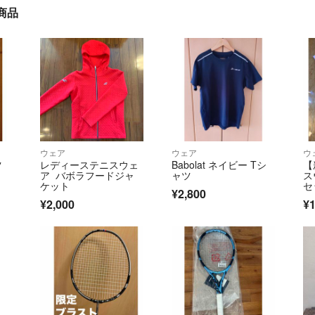
商品
ウェア
ウェア
ウ
ツ
レディーステニスウェ
Babolat ネイビー Tシ
【
ア バボラフードジャ
ャツ
ス
ケット
セ
¥2,800
ー
¥2,000
¥1