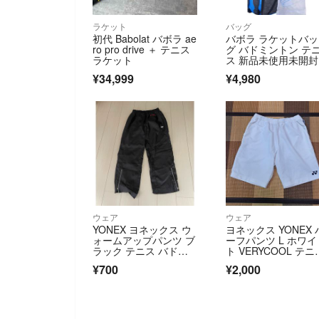
ラケット
バッグ
初代 Babolat バボラ ae
バボラ ラケットバッ
ro pro drive ＋ テニス
グ バドミントン テ
ラケット
ス 新品未使用未開封
¥34,999
¥4,980
ウェア
ウェア
YONEX ヨネックス ウ
ヨネックス YONEX 
ォームアップパンツ ブ
ーフパンツ L ホワイ
ラック テニス バドミ
ト VERYCOOL テニ
ントン
ス バドミントン
¥700
¥2,000