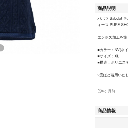
商品説明
バボラ Babola
ィース PURE SHO
エンボス加工を施
■カラー：NV(ネイ
■サイズ：XL
■構造：ポリエステ
2度ほど着用いた
綺麗な状態です
6ヶ月前
商品情報