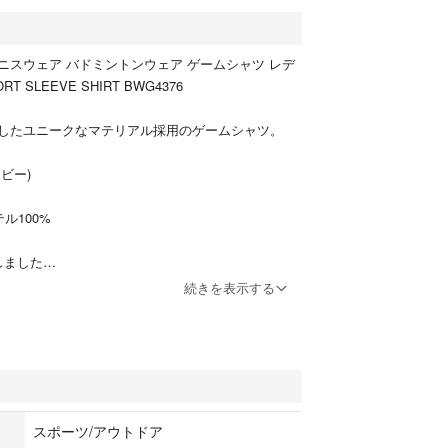
t テニスウェア バドミントンウェア ゲームシャツ レデ
RT SLEEVE SHIRT BWG4376
したユニークなマテリアル採用のゲームシャツ。
ビー)
ル100%
しました
続きを表示する
スポーツ/アウトドア