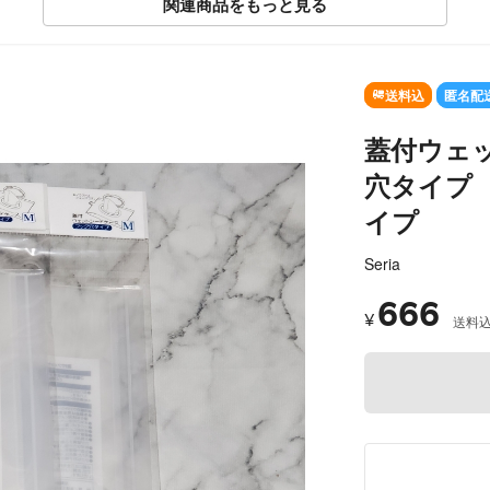
関連商品をもっと見る
送料込
匿名配
蓋付ウェ
穴タイプ
イプ
Seria
666
¥
送料