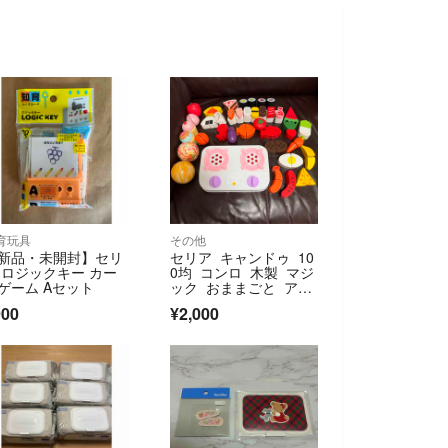
育玩具
その他
新品・未開封】セリ
セリア キャンドゥ 10
 ロジックキー カー
0均 コンロ 木製 マジ
ゲーム Aセット
ック おままごと アイ
スボール
900
¥2,000