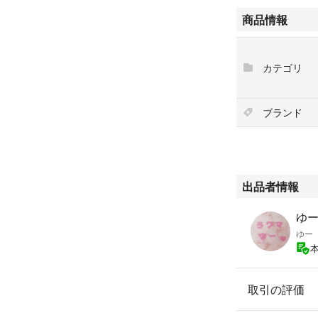
市販のウェットシ
商品情報
減りが分かりやす
カテゴリ
新品、未開封、未
店頭陳列品の為
パッケージに細か
ブランド
ご理解の上でご購
ゆうパケットポス
出品者情報
匿名配送
100均 100円均一
ゆー'
ダイソー DAISO
ゆー
セリア Seria
キャンドゥ Can D
ワッツ Watts
取引の評価