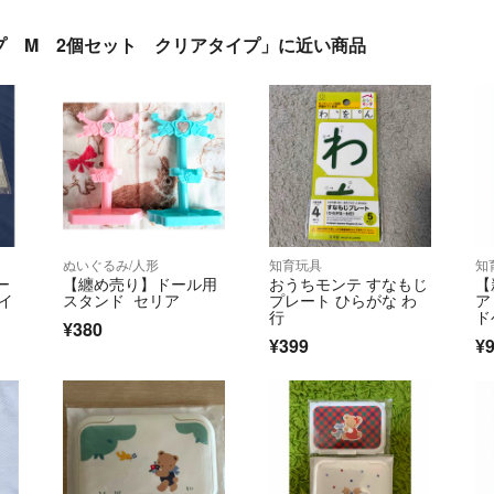
プ M 2個セット クリアタイプ」に近い商品
ぬいぐるみ/人形
知育玩具
知
ー
【纏め売り】ドール用
おうちモンテ すなもじ
【
サイ
スタンド セリア
プレート ひらがな わ
ア
行
ド
¥380
¥399
¥