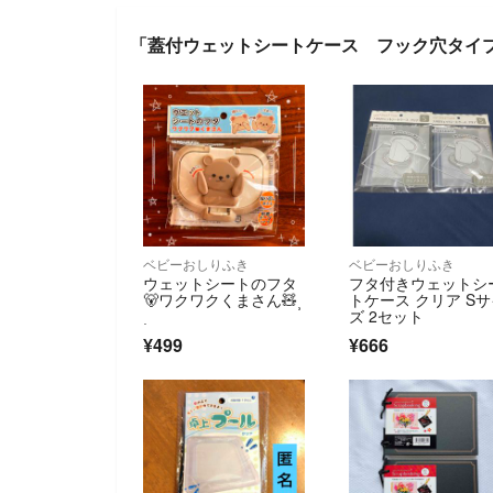
「蓋付ウェットシートケース フック穴タイ
ベビーおしりふき
ベビーおしりふき
ウェットシートのフタ
フタ付きウェットシ
🐻ワクワクくまさん🧸⸒
トケース クリア S
⸒
ズ 2セット
¥499
¥666