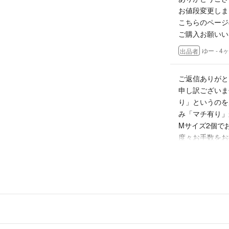
お値段変更しま
こちらのページ
ご購入お願いい
ゆー
- 4
出品者
ご返信ありがと
申し訳ございま
り」というのを
み「マチ有り」
Mサイズ2個で
度々お手数をお
mone
- 4ヶ月前
mone様
コメントありが
666円でお出
ゆー
- 4
出品者