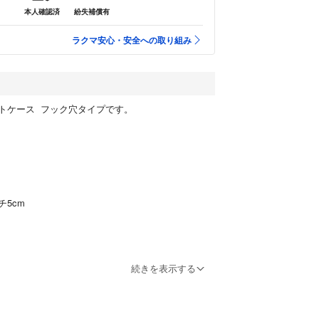
本人確認済
紛失補償有
ラクマ安心・安全への取り組み
トケース フック穴タイプです。
チ5cm
ン
続きを表示する
に便利