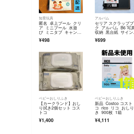
知育玩具
アルバム
匿名 卓上プール クリ
セリア スクラップ
ア ミニプール 水遊
ク アルバム B6 写
び ミニタブ キャンド
収納 黒台紙 サイン
ゥ ダイソー ①
帳 寄せ書き
¥498
¥699
ベビーおしりふき
ベビーおしりふき
【カークランド】おし
新品 Costco コスト
り拭き2個セット コス
コ rico リコ おし
トコ
き 900枚 1箱
¥1,400
¥4,111