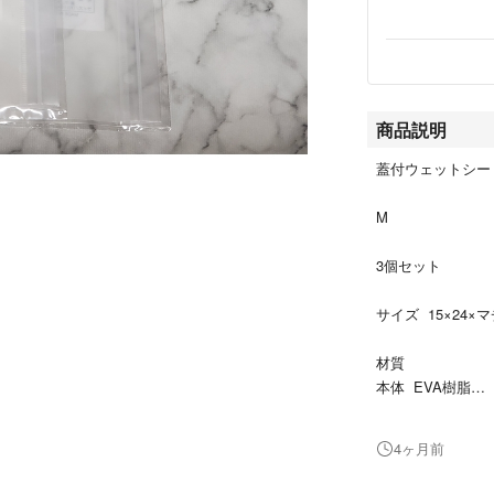
商品説明
蓋付ウェットシー
M
3個セット
サイズ 15×24×マ
材質
本体 EVA樹脂
蓋 ポリプロピレ
4ヶ月前
フック穴付で収納