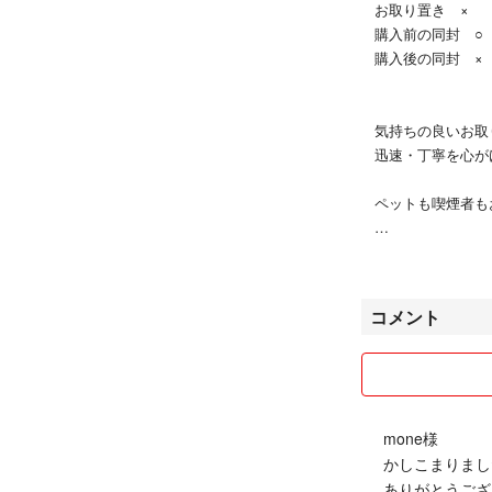
お取り置き ×
購入前の同封 ○
購入後の同封 ×
気持ちの良いお取
迅速・丁寧を心が
ペットも喫煙者も
梱包資材は全て新
基本的に当日〜翌
コメント
お読みいただき、あ
mone様
かしこまりまし
ありがとうござ