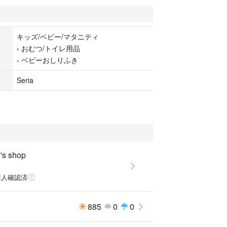
ートをそのまま入れるだけ
いクリアタイプ
キッズ/ベビー/マタニティ
›
おむつ/トイレ用品
使用ですが
›
ベビーおしりふき
い傷やかすれがある場合がございます。
Seria
入ください。
トで発送予定です。
s shop
本人確認済
o
885
0
0