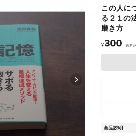
この人に
る２１の
磨き方
300
¥
送料
商品説明