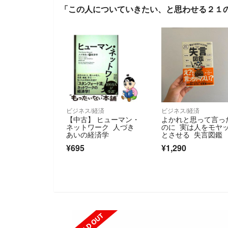
「この人についていきたい、と思わせる２１
ビジネス/経済
ビジネス/経済
【中古】 ヒューマン・
よかれと思って言っ
ネットワーク 人づき
のに 実は人をモヤ
あいの経済学
とさせる 失言図鑑
¥695
¥1,290
SOLD OUT