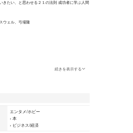
いきたい、と思わせる２１の法則 成功者に学ぶ人間
スウェル、弓場隆
クスウェル
続きを表示する
エンタメ/ホビー
›
本
›
ビジネス/経済