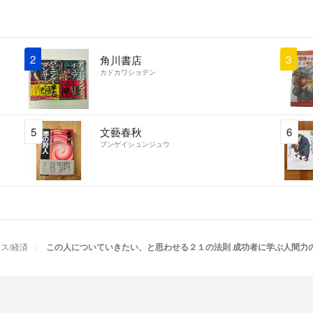
2
3
角川書店
カドカワショテン
5
文藝春秋
6
ブンゲイシュンジュウ
ス/経済
この人についていきたい、と思わせる２１の法則 成功者に学ぶ人間力