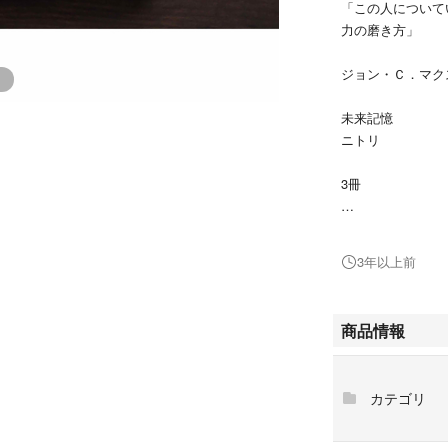
「この人について
力の磨き方」
ジョン・Ｃ．マク
未来記憶
ニトリ
3冊
#ジョン・Ｃ．マ
#弓場隆
3年以上前
#エンタメ/ホビー
#本
#ビジネス/経済
商品情報
#BOOK
カテゴリ