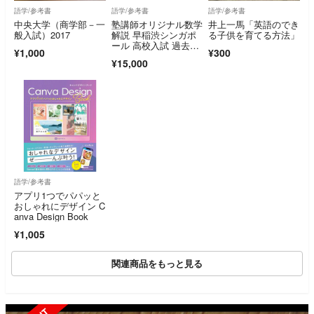
語学/参考書
語学/参考書
語学/参考書
中央大学（商学部－一
塾講師オリジナル数学
井上一馬「英語のでき
般入試）2017
解説 早稲渋シンガポ
る子供を育てる方法」
ール 高校入試 過去
¥1,000
¥300
問 2022-26
¥15,000
語学/参考書
アプリ1つでパパッと
おしゃれにデザイン C
anva Design Book
¥1,005
関連商品をもっと見る
SOLD OUT