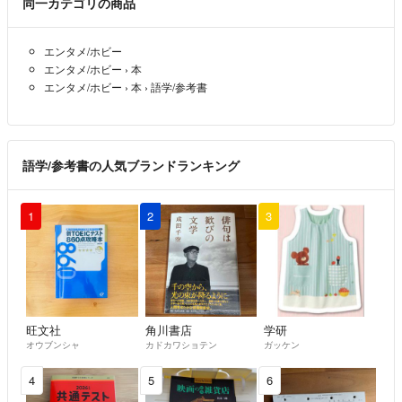
同一カテゴリの商品
エンタメ/ホビー
エンタメ/ホビー
›
本
エンタメ/ホビー
›
本
›
語学/参考書
語学/参考書の人気ブランドランキング
1
2
3
旺文社
角川書店
学研
オウブンシャ
カドカワショテン
ガッケン
4
5
6