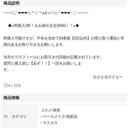
商品説明
━━♡₊˚ ❤︎❤︎❤︎✩.*˚♡˙˚°✰‬☪︎⋆♡✩.*˚❤︎❤︎❤︎♡₊˚ ━━━
◆※即購入OK！＆お値引き交渉NG！！※◆
即購入可能ですが、不在を含めて到着後【2日以内】の受け取り通知と常
識のあるお取り引きをお願いします。
当方のプロフィールにお取引きの詳細が記載されています。
質問と購入前に【必ず！！】一読をお願いしま
す。
続きを表示する
━━♡₊˚ ❤︎❤︎❤︎✩.*˚♡˙˚°✰‬☪︎⋆♡✩.*˚❤︎❤︎❤︎♡₊˚ ━━━
4ヶ月前
【説明】
商品情報
デジャヴュ ラッシュアップマスカラE1です。
今年の3月購入品です。
コスメ/美容
カテゴリ
›
ベースメイク/化粧品
OPP袋などに入れずにそのままのパッケージで発送します。
›
マスカラ
また、お礼シールをパッケージに直貼りさせていただきますので貼らない