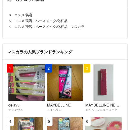
話し合いで解決の出来ない方はお断りさせていただきます。
コスメ/美容
◆迅速な対応を心掛けますが、医療関係で昼～早朝まで仕事をしている
コスメ/美容
›
ベースメイク/化粧品
為、連絡が遅れる事があります。
コスメ/美容
›
ベースメイク/化粧品
›
マスカラ
また、連絡が早朝や深夜になってしまう事があります。
その点を了解していただける方のみ購入をお願いします。
マスカラの人気ブランドランキング
【支払い】
ラクマ指定の支払い期限内に支払いをお願いします。
1
2
3
【受け取り通知】
お品が到着後2日以内（不在時含め）に受取通知をお願いします。外出
や不在等で受け取りが遅れる場は予め連絡お願いします。
dejavu
MAYBELLINE
MAYBELLINE NEW YORK
デジャヴュ
メイベリン
メイベリンニューヨーク
【発送】
┏普通郵便・定形外
4
5
6
┣レターパックプラス・ライト