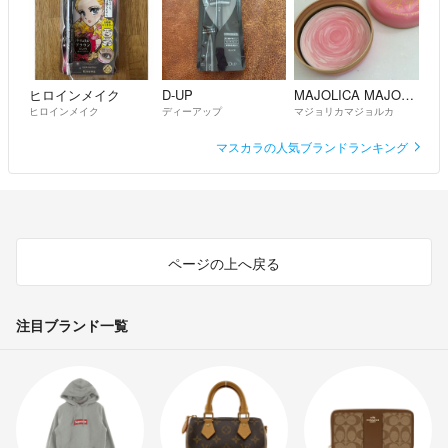
┣ゆうメール
┣ミニレター
┗ゆうパック
注:)一番安い発送方法で発送します。
ヒロインメイク
D-UP
MAJOLICA MAJORCA
梱包は簡易包装でリサイクル品を使用します。
ヒロインメイク
ディーアップ
マジョリカマジョルカ
瓶類、ガラス類、ブランド品以外はエアパッキンを使用しません！
マスカラの人気ブランドランキング
以上何か疑問等あればコメント欄から納得するまで質問をお願いします
ꕤ*.゜
ページの上へ戻る
注目ブランド一覧