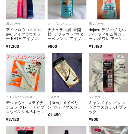
眉マスカラ
アイブロウペンシル
眉マスカラ
アイブロウコスメ dej
ナチュラル眉 未開
dejavu デジャヴ ちい
avu アイブロウカラ
封 デジャヴ パウダ
かわ フィルム眉カラ
ー KATE アイブロウ
ーペンシル アイブロ
ー ハチワレ アッシュ
ペンシルスーパースリ
ウ ウォータープルー
ブラウン
¥1,300
¥800
¥1,490
ム0.8 ナチュラルブラ
フ
ウン おまけ付き
アイブロウペンシル
マスカラ
マスカラ
デジャヴュ ステイナ
【New】メイベリ
キャンメイク メタル
チュラ グレー アイブ
ン ボディマスカラ
ックマスカラ 01 ブラ
ロウペンシル 6本セッ
ック
¥1,450
ト
¥3,120
¥900