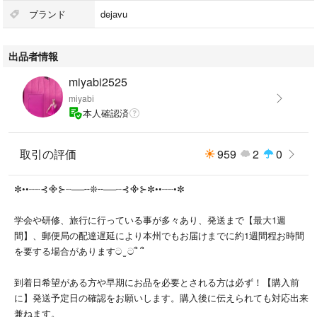
方がいい方は事前に連絡お願いします。
ブランド
dejavu
※品物名を記載しなければらない発送方法と、定形外でも空路を使用する
出品者情報
際には封筒等に品物名を記載の上発送します。
不都合がある方は予め御連絡をお願いします。
miyabi2525
miyabi
本人確認済
【カラー】
ブラック
取引の評価
959
2
0
【サイズ】
✼••┈┈⊰᯽⊱┈──╌❊╌──┈⊰᯽⊱✼••┈┈•✼
・・・・
学会や研修、旅行に行っている事が多々あり、発送まで【最大1週
間】、郵便局の配達遅延により本州でもお届けまでに約1週間程お時間
【状態】
を要する場合がありますට ̫ ට՞ ՞
自宅保管の未開封品です。
到着日希望がある方や早期にお品を必要とされる方は必ず！【購入前
店頭で販売されている様な新品思考の方や神経質な方向けのお品ではござ
に】発送予定日の確認をお願いします。購入後に伝えられても対応出来
いません。
兼ねます。