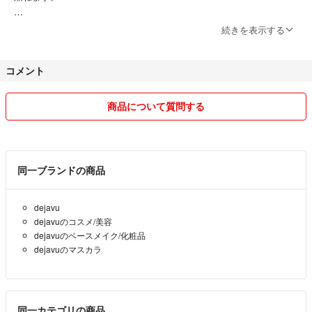
評価が0の新規の方や悪い評価が多い方の購⼊はご遠慮願います。
時間と心に余裕のあるお取り引きをお願いします！
続きを表示する
✼••┈┈⊰᯽⊱┈──╌❊╌──┈⊰᯽⊱✼••┈┈•✼
コメント
【注意事項】
商品について質問する
◆商品のお値引き交渉はお断りさせていただきます。プロフィールや本
文を読まずに値引き交渉をしてくる方はブロック&コメント削除しま
す。
同一ブランドの商品
◆お取り置きや専用は対応していません。
dejavu
◆新品から使い古した中古品まで出品しています。
dejavuのコスメ/美容
神経質な方や店頭で販売されているような品を希望の方は購入をご遠慮
dejavuのベースメイク/化粧品
願います。
dejavuのマスカラ
◆取引不備がありましたら誠心誠意対応します。
必ずコメント欄から連絡をお願いします。
トラブル防止の為にも評価から連絡厳禁！！
同一カテゴリの商品