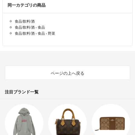
同一カテゴリの商品
食品/飲料/酒
食品/飲料/酒
›
食品
食品/飲料/酒
›
食品
›
野菜
ページの上へ戻る
注目ブランド一覧