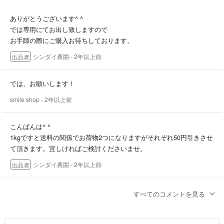
☆同梱購入割引 10%引（両方割引不可）
ぬた
ありがとうございます^ ^
★発送について
では専用にてお出し致しますので
※収穫してから当日発送になります。
お手隙の際にご購入お待ちしております。
常温発送になります。
シンダイ農園
- 2年以上前
出品者
クール便をご希望の方は＋300円お願い致します。
生産 収穫 発送は家族でしているため量が多くなりますと発送までに
では、お願いします！
日数を頂く場合がございます。
smile shop
- 2年以上前
以上ご不明な点がございましたら気軽にコメントください。
こんばんは^ ^
1kgですと送料の関係でお荷物2つになりますがそれぞれ50円引きさせ
て頂きます。宜しければご検討くださいませ。
シンダイ農園
- 2年以上前
出品者
すいません、1kgを購入したいですが、少し安くしてもらえますか
すべてのコメントを見る
smile shop
- 2年以上前