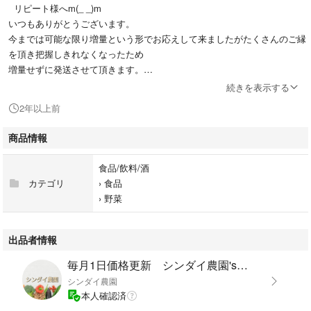
リピート様へm(_ _)m
いつもありがとうございます。
今までは可能な限り増量という形でお応えして来ましたがたくさんのご縁
を頂き把握しきれなくなったため
増量せずに発送させて頂きます。
また収穫が落ち着いた際に皆様の優しさの輪を広げさせて頂きます。
続きを表示する
ーーーーーーーーーーーーーーーーーーー
2年以上前
☆お肉と一緒に揉むことで臭み消しにも
なります。
商品情報
★農薬：栽培期間中不使用
食品/飲料/酒
カテゴリ
›
食品
☆にんにくには老化防止や疲労回復 滋養強壮など良い事がたくさんあり
›
野菜
ます。
〜家庭菜園が趣味で作っています。
出品者情報
お店にあるような完璧な物ではありません。
毎月1日価格更新 シンダイ農園's shop
サイズの不揃い 土が付いたり 虫に食べられてしまった部分 葉が枯れてい
シンダイ農園
るなどがあるかもしれません。
本人確認済
〜ご理解頂ける方お願いします〜