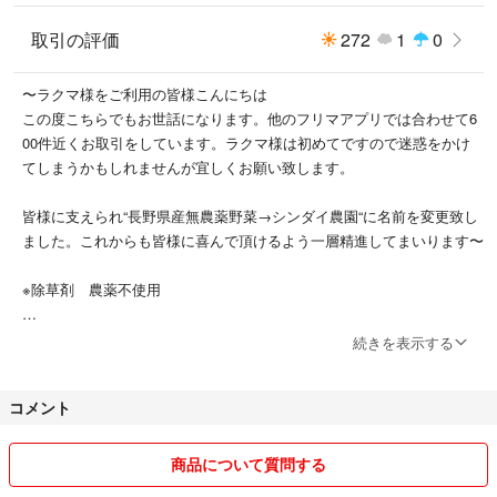
※ご購入後に畑へ行き収穫します。
取引の評価
272
1
0
★毎月1日または月の最終日に価格の見直しをします。高くなったり低く
〜ラクマ様をご利用の皆様こんにちは
なったりする場合がございます。
この度こちらでもお世話になります。他のフリマアプリでは合わせて6
00件近くお取引をしています。ラクマ様は初めてですので迷惑をかけ
★お値段の交渉について
てしまうかもしれませんが宜しくお願い致します。
いつもごひいきしてくださっている方以外のお値引きはお断りします。働
いてくれている方 60の両親が作業してくれています。お値段を安くする
皆様に支えられ“長野県産無農薬野菜→シンダイ農園“に名前を変更致し
と農業をしてくれる方もさらに少なくなってしまいます。安さをお求めの
ました。これからも皆様に喜んで頂けるよう一層精進してまいります〜
方は他の方も同じような品物をお安く出品しております。そちらでのご購
入をおすすめ致します。
※除草剤 農薬不使用
以上をご理解頂きそれでもご縁を頂けましたら未熟者ですが精一杯応えさ
せて頂きます。どうぞ宜しくお願いします。
★日中は会社に勤務しており思うように返信が出来ない場合がございま
続きを表示する
す。
ニンニクの葉
コメントをお返し出来る時間帯
にんにく
コメント
平日 18時〜21時
天ぷら
土日 6時〜21時
免疫力アップ
商品について質問する
葉にんにく
☆リピート様購入割引 5%引
葉ニンニク