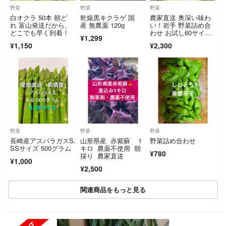
野菜
野菜
野菜
白オクラ 50本 朝ど
乾燥黒キクラゲ 国
農家直送 奥深い味わ
れ 富山発送だから、
産 無農薬 120g
い！岩手 野菜詰め合
どこでも早く到着！
わせ お試し60サイ
¥1,299
ズ 4〜6種類《農薬不
¥1,150
¥2,300
使用》
野菜
野菜
野菜
長崎産アスパラガスS.
山形県産 赤紫蘇 1
野菜詰め合わせ
SSサイズ 500グラム
キロ 農薬不使用 朝
¥780
採り 農家直送
¥1,000
¥2,500
関連商品をもっと見る
SOLD OUT