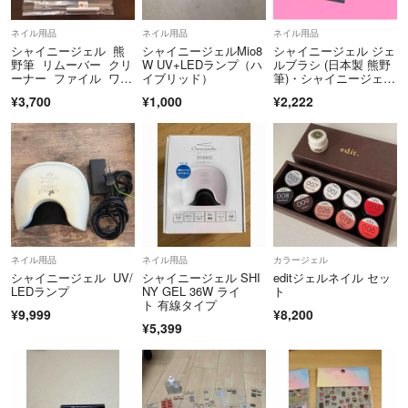
気持ちの良い安心出来るお取引どうぞ宜しくお願い致します。
ネイル用品
ネイル用品
ネイル用品
シャイニージェル 熊
シャイニージェルMio8
シャイニージェル ジェ
野筆 リムーバー クリ
W UV+LEDランプ（ハ
ルブラシ (日本製 熊野
ーナー ファイル ワイ
イブリッド）
筆)・シャイニージェ
プ セット
ル キャップ
¥3,700
¥1,000
¥2,222
ネイル用品
ネイル用品
カラージェル
シャイニージェル UV/
シャイニージェル SHI
editジェルネイル セッ
LEDランプ
NY GEL 36W ライ
ト
ト 有線タイプ
¥9,999
¥8,200
¥5,399