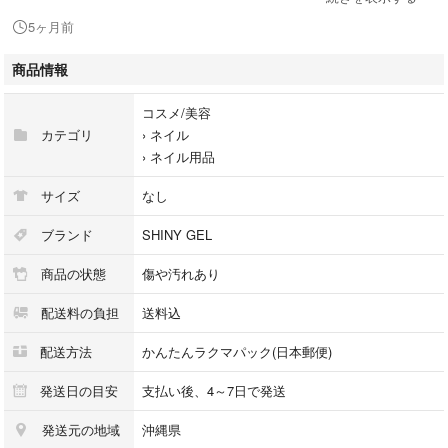
5ヶ月前
詳細は写真にてご確認ください。
商品情報
その他ご不明な点がございましたら、コメントください。
コスメ/美容
カテゴリ
›
ネイル
›
ネイル用品
他にもネイル用品、パーツ類出品しています。
サイズ
なし
まとめての購入が🉐です♪
よろしければ他もご覧ください。
ブランド
SHINY GEL
商品の状態
傷や汚れあり
★印が付いている商品を他の商品と同時にご購入頂いた場合は
購入金額に関わらず同包送料分¥100お値引き致します。
配送料の負担
送料込
購入前にコメントください。
下記のまとめ割りとは併用は出来かねます。
配送方法
かんたんラクマパック(日本郵便)
2点計¥2000以上で¥300引き、3点計¥3000で¥500引きさせて頂きます。
発送日の目安
支払い後、4～7日で発送
その他の値下げ交渉承っておりませんのでご遠慮下さい。
発送元の地域
沖縄県