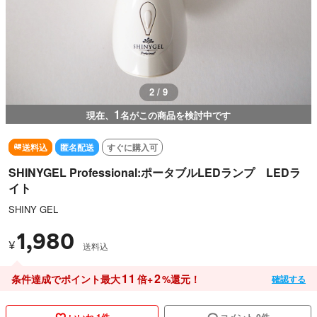
3 / 9
1
現在、
名がこの商品を検討中です
送料込
匿名配送
すぐに購入可
SHINYGEL Professional:ポータブルLEDランプ LEDラ
イト
SHINY GEL
1,980
¥
送料込
11
2
条件達成でポイント最大
倍+
%還元！
確認する
いいね 1件
コメント 0件