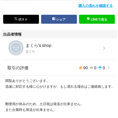
※自宅保存、中古品ですので神経質な方はご遠慮下さい。
購入の流れを確認する
※傷や汚れ等見落としある事があるかもしれません。ご了承頂ける方のみ
お取引お願い致します。
※評価に悪いが多い方はお取引お断り致します。
ポスト
シェア
LINEで送る
⚠️プロフィール読んでからご購入お願いします。
出品者情報
まくら's shop
まくら
取引の評価
90
0
0
閲覧ありがとうございます。
迅速に対応する様に心がけますが、もし遅れる場合はご連絡致します。
郵便局が休みのため、土日祝は発送が出来ません。
また台風時も発送が出来ません。