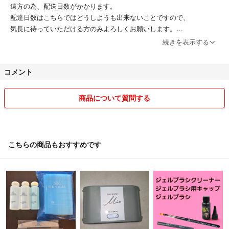
遠方の為、配送日数がかかります。
配達日数はこちらではどうしようも出来ないことですので、
気長に待っていただける方のみよろしくお願いします。
続きを表示する
お急ぎの方はご遠慮ください。
コメント
上記、ご了承の上ご購入下さいませ。
商品について質問する
ペットなし、タバコ吸いません。
トラブル防止のため返品対応はしておりません。
こちらの商品もおすすめです
※自宅保存・中古品ですので神経質な方はご遠慮下さい。
※ 購入から年数が経過しており、経年劣化で変色などしているものもあ
ります。
傷や汚れ等見落としあるかもしれません。ご了承頂ける方のみ宜しくお
願い致します。
※送料安くする為に、発送時の畳みジワ・簡易リサイクル包装ご了承頂
ける方のみ宜しくお願い致します。