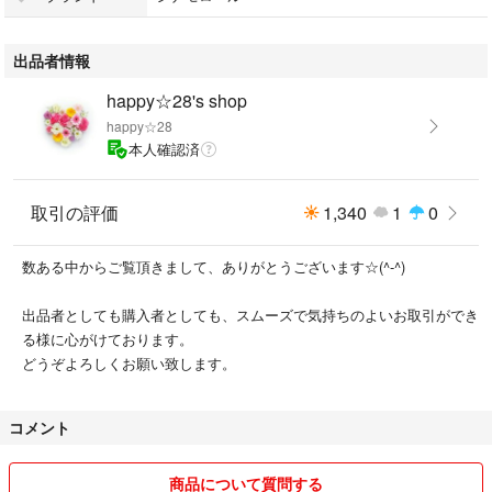
◎◎2枚目より50円引きさせて頂きます◎◎
出品者情報
ひとつひとつ丁寧にお作りしておりますが
happy☆28's shop
ハンドメイドの品の為、縫い目の粗さや歪み等
happy☆28
ある場合がございます。
本人確認済
ご理解、ご了承の上ご購入宜しくお願い致します。
#サンリオ
取引の評価
1,340
1
0
#シナモンロール
#シナモン
数ある中からご覧頂きまして、ありがとうございます☆(^-^)
#ランチョンマット
#入園
出品者としても購入者としても、スムーズで気持ちのよいお取引ができ
#入学
る様に心がけております。
#happy28ランチョンマット
どうぞよろしくお願い致します。
#ハンドメイド
コメント
商品について質問する