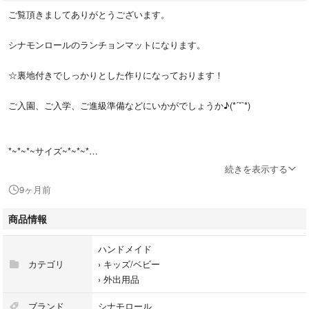
ご覧頂きましてありがとうございます。
シナモンロールのランチョンマットになります。
☆裏地付きでしっかりとした作りになっております！
ご入園、ご入学、ご進級準備などにいかがでしょうか♪(*ˊ˘ˋ*)
*~*~*~サイズ~*~*~*
約30㎝×40㎝
続きを表示する
( 多少の誤差はご容赦下さい)
9ヶ月前
*~*~*~素材~*~*~*
商品情報
表地 オックス生地
裏地、切り替え部分 シーチング生地
ハンドメイド
カテゴリ
›
キッズ/ベビー
#happy28ランチョンマット
›
外出用品
↑こちらで出品しているランチョンマットが見られます！
ブランド
シナモロール