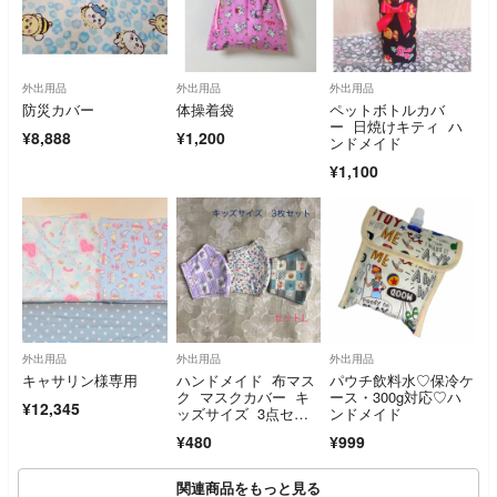
外出用品
外出用品
外出用品
防災カバー
体操着袋
ペットボトルカバ
ー 日焼けキティ ハ
¥8,888
¥1,200
ンドメイド
¥1,100
外出用品
外出用品
外出用品
キャサリン様専用
ハンドメイド 布マス
パウチ飲料水♡保冷ケ
ク マスクカバー キ
ース・300g対応♡ハ
¥12,345
ッズサイズ 3点セッ
ンドメイド
ト L 小花柄 水色 ス
¥480
¥999
ーちゃん
関連商品をもっと見る