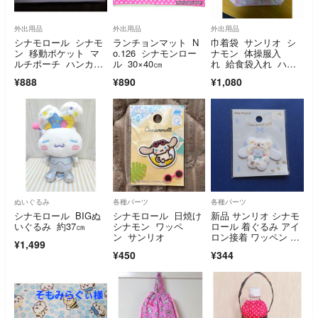
外出用品
外出用品
外出用品
シナモロール シナモ
ランチョンマット N
巾着袋 サンリオ シ
ン 移動ポケット マ
o.126 シナモンロー
ナモン 体操服入
ルチポーチ ハンカ
ル 30×40㎝
れ 給食袋入れ ハン
チ ティッシュ
ドメイド
¥888
¥890
¥1,080
ぬいぐるみ
各種パーツ
各種パーツ
シナモロール BIGぬ
シナモロール 日焼け
新品 サンリオ シナモ
いぐるみ 約37㎝
シナモン ワッペ
ロール 着ぐるみ アイ
ン サンリオ
ロン接着 ワッペン ハ
¥1,499
ンドメイド シール帳
¥450
¥344