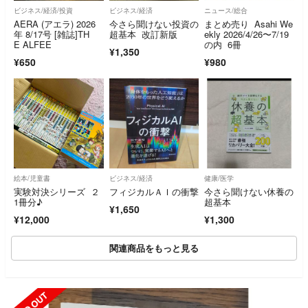
ビジネス/経済/投資
ビジネス/経済
ニュース/総合
AERA (アエラ) 2026
今さら聞けない投資の
まとめ売り Asahi We
年 8/17号 [雑誌]TH
超基本 改訂新版
ekly 2026/4/26〜7/19
E ALFEE
の内 6冊
¥1,350
¥650
¥980
絵本/児童書
ビジネス/経済
健康/医学
実験対決シリーズ ２
フィジカルＡＩの衝撃
今さら聞けない休養の
1冊分♪
超基本
¥1,650
¥12,000
¥1,300
関連商品をもっと見る
SOLD OUT