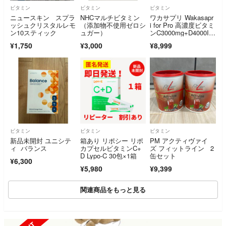
ビタミン
ビタミン
ビタミン
ニュースキン スプラ
NHCマルチビタミン
ワカサプリ Wakasapr
ッシュクリスタルレモ
（添加物不使用ゼロシ
i for Pro 高濃度ビタミ
ン10スティック
ュガー）
ンC3000mg+D4000I
U 2箱セット 60包
¥1,750
¥3,000
¥8,999
ビタミン
ビタミン
ビタミン
新品未開封 ユニシテ
箱あり リポシー リポ
PM アクティヴァイ
ィ バランス
カプセルビタミンC+
ズ フィットライン 2
D Lypo-C 30包×1箱
缶セット
¥6,300
¥5,980
¥9,399
関連商品をもっと見る
SOLD OUT