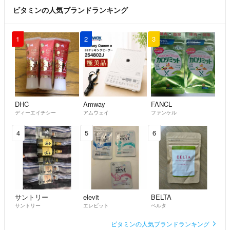
ビタミンの人気ブランドランキング
1
2
3
DHC
Amway
FANCL
ディーエイチシー
アムウェイ
ファンケル
4
5
6
サントリー
elevit
BELTA
サントリー
エレビット
ベルタ
ビタミンの人気ブランドランキング