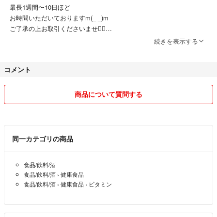
最長1週間〜10日ほど
お時間いただいておりますm(_ _)m
ご了承の上お取引くださいませ🙇‍♀️
続きを表示する
発送には匿名配送を利用するため
コメント
時間指定等は行えませんのでご了承ください
商品について質問する
同一カテゴリの商品
食品/飲料/酒
食品/飲料/酒
›
健康食品
食品/飲料/酒
›
健康食品
›
ビタミン