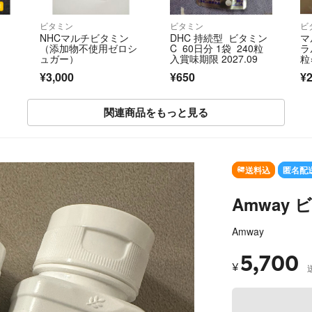
ビタミン
ビタミン
ビ
NHCマルチビタミン
DHC 持続型 ビタミン
マ
（添加物不使用ゼロシ
C 60日分 1袋 240粒
ラ
ュガー）
入賞味期限 2027.09
粒
¥3,000
¥650
¥2
関連商品をもっと見る
送料込
匿名配
Amway
Amway
5,700
¥