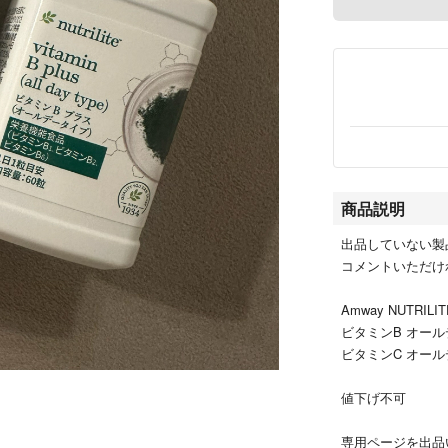
商品説明
出品していない製
コメントいただけ
Amway NUTRILIT
ビタミンB オー
ビタミンC オー
値下げ不可
専用ページを出品