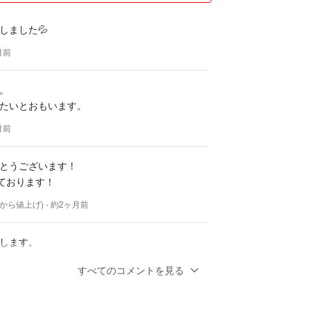
しました💦
月前
。
たいとおもいます。
月前
とうございます！
っております！
28から値上げ)
- 約2ヶ月前
します。
て頂きたいと思います！！
すべてのコメントを見る
でしょうか？
月前