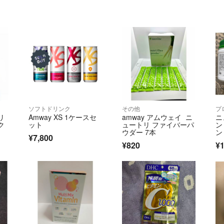
ソフトドリンク
その他
プ
リ
Amway XS 1ケースセ
amway アムウェイ ニ
ニ
ク
ット
ュートリ ファイバーパ
ン
ウダー 7本
ン
¥7,800
¥820
¥1