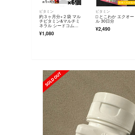
ビタミン
ビタミン
約３ヶ月分×２袋 マル
□ とこわか エクオー
チビタミン&マルチミ
ル 30日分
ネラル シードコム
¥2,490
ス サプリメント （約
¥1,080
６ヶ月分）
SOLD OUT