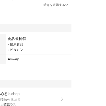
ください😊
続きを表示する
食品/飲料/酒
›
健康食品
›
ビタミン
Amway
める's shop
3/28から値上げ)
本人確認済