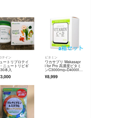
ロテイン
ビタミン
ュートリプロテイ
ワカサプリ Wakasapr
・ニュートリビギ
i for Pro 高濃度ビタミ
 30本入
ンC3000mg+D4000I
U 2箱セット 60包
3,000
¥8,999