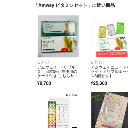
「Amway ビタミンセット」に近い商品
ビタミン
ビタミン
アムウェイ トリプル
アムウェイニュート
Ｘ（日本版）未使用の
ライトトリプルエッ
ケース付き こちらサン
ス3個セット
プル画像です。賞味期
¥8,700
¥25,800
限1年以上先のものを
お送りします。