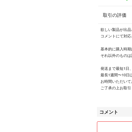
取引の評価
欲しい製品が出品
コメントにて対応
基本的に購入時期は
それ以外のものは
発送まで最短1日
最長1週間〜10日
お時間いただいてお
ご了承の上お取引くだ
発送には匿名配送
コメント
時間指定等は行え