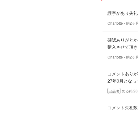
誤字があり失礼
Charlotte
- 約2ヶ
確認ありがとか
購入させて頂き
Charlotte
- 約2ヶ
コメントありが
27年9月とな
める(3/
出品者
コメント失礼致
後ほど購入させ
賞味期限はいつ
Charlotte
- 約2ヶ