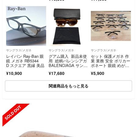
RER ウェイファーラ
8 130 ココマーク マ
ー
ーブル パープル 中
古 4a006179
サングラス/メガネ
サングラス/メガネ
サングラス/メガネ
レイバン Ray-Ban 眼
グアム購入 新品未使
セット 保護メガネ 作
鏡 メガネ RB5344
用 総柄バレンシアガ
業 業務 安全 ポリカー
D スクエア 黒縁 美品
BALENCIAGA サング
ボネート 眼鏡 めが
ラス
ね UVカット 花粉対
¥10,900
¥17,680
¥5,900
策 曇り止め サバゲ
ー ミリタリー
関連商品をもっと見る
SOLD OUT