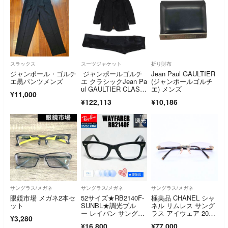
スラックス
スーツジャケット
折り財布
ジャンポール・ゴルチ
ジャンポールゴルチ
Jean Paul GAULTIER
エ黒パンツメンズ
エ クラシックJean Pa
(ジャンポールゴルチ
ul GAULTIER CLASSI
エ) メンズ
¥11,000
QUE まだらジャガー
¥122,113
¥10,186
ドセットアップ 黒48
サングラス/メガネ
サングラス/メガネ
サングラス/メガネ
眼鏡市場 メガネ2本セ
52サイズ★RB2140F-
極美品 CHANEL シャ
ット
SUNBL★調光ブル
ネル リムレス サング
ー レイバン サングラ
ラス アイウェア 202
¥3,280
ス 色が変わる WAYFA
5 c.153 サイズ54□1
¥16,800
¥77,000