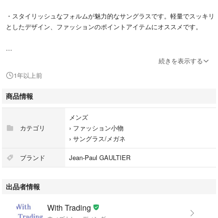
・スタイリッシュなフォルムが魅力的なサングラスです。軽量でスッキリ
としたデザイン、ファッションのポイントアイテムにオススメです。
続きを表示する
◆製造：日本製、正規品です。57-5109
1年以上前
商品情報
◆素材：メタル
メンズ
カテゴリ
›
ファッション小物
◆カラー：（レンズ）：ブルー（フレーム）：シルバー
›
サングラス/メガネ
ブランド
Jean-Paul GAULTIER
◆サイズ：表記サイズ 51□19 140
出品者情報
レンズ H約35mm×W約51mm
With Trading
フレーム幅 約130mm