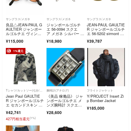
サングラス/メガネ
サングラス/メガネ
サングラス/メガネ
良品△JEAN-PAUL G
ジャンポールゴルチ
JEAN-PAUL GAULTIE
AULTIER ジャンポー
エ 56-0094 スクエ
R ジャンポールゴルチ
ルゴルチエ ヴィンテ
ア メガネ シルバー ヴ
エ 56-5202 sirmont ty
ージ 56-3281 フォー
ィンテージ ITEXOGG
pe glasses アイウェ
¥115,000
¥18,980
¥39,787
ク アーカイブ サング
1VJX3
ア サングラス メガ
ラス ブラック シルバ
ネ ブラウン系【中
ー 日本製 メンズ
古】
1%還元
Tシャツ/カットソー(七分/長袖)
腕時計(アナログ)
フライトジャケット
Jean Paul GAULTIE
《美品 稼働品》 ジャ
Y/PROJECT Insert Zi
R ジャンポールゴルチ
ンポールゴルチエ メ
p Bomber Jacket
エ セカンドスキン フ
ンズ腕時計 スクエ
¥185,000
ルグラフィック 長
ア 格子状 クオーツ
¥42,741
¥28,600
袖 ロングスリーブ カ
ットソー グレー
(1%)
427円相当還元