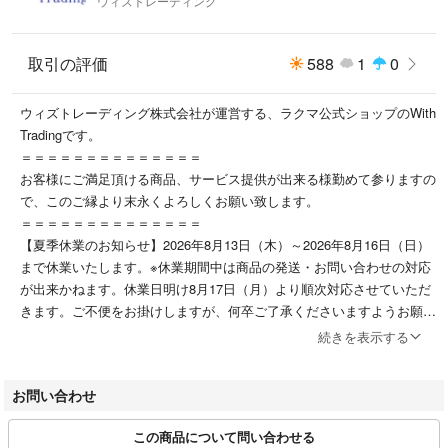
ウィズトレーディング
アーム 約140mm
取引の評価
588
1
0
◆仕様：-
ウィズトレーディング株式会社が運営する、ラクマ公式ショップのWith
Tradingです。
◆付属品：ケース(スレ・キズ・ヨゴレあり) クロス
＝＝＝＝＝＝＝＝＝＝＝＝＝＝
お客様にご満足頂ける商品、サービス提供が出来る様勤めて参りますの
で、このご縁より末永くよろしくお願い致します。
◆程度：【中古美品】---詳細：テンプルにスレやパッドにヨゴレがござい
＝＝＝＝＝＝＝＝＝＝＝＝＝＝
ますが、その他に特筆するダメージはなく、まだまだ問題なくご愛用頂け
【夏季休業のお知らせ】2026年8月13日（木）～2026年8月16日（日）
ます。
まで休業いたします。※休業期間中は商品の発送・お問い合わせの対応
が出来かねます。休業日明け8月17日（月）より順次対応させていただ
※基本的にお客様都合のご返品ご返金は承っておりません。気になる内容
きます。ご不便をお掛けしますが、何卒ご了承くださいますようお願い
があれば必ず入札、ご購入前にご連絡をお願い致します。
申し上げます。
万が一、真贋に問題が有った場合、お振込み頂きました金額は全額返金さ
続きを表示する
せて頂きます。
こちらのアカウントはラクマ公式パートナーのウィズトレーディング株
ただし、その際の真贋の確認方法は唯一当該ブランドの直営店にてリペア
お問い合わせ
式会社によって運営されています。
サービスを受けられるかどうかのみを参考とさせて頂きますので、上記ご
▼特商法
了承頂ける方のみご参加、ご購入をお願い致します。
この商品について問い合わせる
https://fril.jp/ts/official/law/a143/
※万全の検品はしておりますが、USED品でございますので、神経質な方