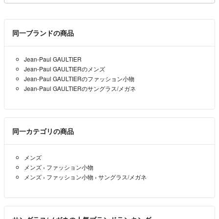
▼返品特約
のご入札はご遠慮下さい。
https://fril.jp/ts/official/law/a143/#return_policy
※マネキン撮影時のインナーは付属しておりません。
＝＝＝＝＝＝＝＝＝＝＝＝＝＝
同一ブランドの商品
※【ご購入前の注意事項】※
・価格交渉はご購入前にお願いいたします。
Jean-Paul GAULTIER
ご購入後の価格変更や一部ご返金などは如何なる場合でも対応でき兼ね
Jean-Paul GAULTIERのメンズ
ます。
◆管理番号：284945
Jean-Paul GAULTIERのファッション小物
ご購入前に該当商品の金額をお確かめの上ご購入頂けますようお願いい
Jean-Paul GAULTIERのサングラス/メガネ
たします。
・離島･一部地域は別途送料が発生する場合がございます。ご購入前に
◆発送方法：佐川急便
お問い合わせくださいませ。
・ご注文前にお届け先のご住所を確認してください。ご購入後に住所変
同一カテゴリの商品
更をされる場合は、お知らせくださいませ。
メンズ
メンズ
›
ファッション小物
メンズ
›
ファッション小物
›
サングラス/メガネ