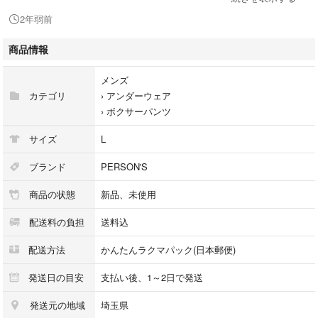
2年弱前
【サイズ】
Lサイズ
商品情報
ウエスト : 約84cm〜94㎝
メンズ
【素材】
カテゴリ
›
アンダーウェア
ポリエステル65%
›
ボクサーパンツ
綿35%
サイズ
L
【カラー】
それぞれのセットの内訳です。
ブランド
PERSON'S
ゴム×本体
商品の状態
新品、未使用
①赤×黒、青×黒
②赤×チャコールグレー、青×黒
配送料の負担
送料込
写真でご確認ください
配送方法
かんたんラクマパック(日本郵便)
【商品の状態】
発送日の目安
支払い後、1～2日で発送
新品未使用で自宅保管品です。
発送元の地域
埼玉県