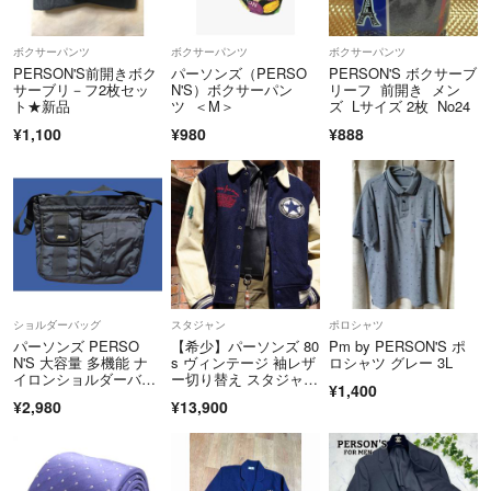
◑最後に
ボクサーパンツ
ボクサーパンツ
ボクサーパンツ
最後までお読みいただき誠にありがとうございました。皆様に安心して
PERSON'S前開きボク
パーソンズ（PERSO
PERSON'S ボクサーブ
いただけるように心がけてまいります。どうぞよろしくお願いいたしま
サーブリ－フ2枚セッ
N'S）ボクサーパン
リーフ 前開き メン
ト★新品
ツ ＜M＞
ズ Lサイズ 2枚 No24
す。
¥1,100
¥980
¥888
ショルダーバッグ
スタジャン
ポロシャツ
パーソンズ PERSO
【希少】パーソンズ 80
Pm by PERSON'S ポ
N'S 大容量 多機能 ナ
s ヴィンテージ 袖レザ
ロシャツ グレー 3L
イロンショルダーバッ
ー切り替え スタジャ
¥1,400
グ 黒
ン
¥2,980
¥13,900