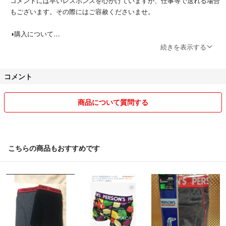
コメントには早いレスポンスを心がけていますが、仕事等で送れる場合
もございます。その際にはご容赦くださいませ。
◑購入について
即購入OKでございます。事前のコメントなど不要でございますし、深
続きを表示する
夜でも気になさらずご購入ください。
コメント
◑発送について
リサイクルとして梱包材を再利用しております。ご理解くださいませ。
ご購入者の方にご迷惑がかからないように、なるべく早い発送を心がけ
商品について質問する
ております。
◑喫煙・ペットについて
当家では、喫煙者がおりませんので、たばこのにおいが気になる方はご
こちらの商品もおすすめです
安心ください。
また、私はこのような顔をしていますが、ペットはおりませんので、ア
レルギーの方などもご安心くださいませ。
◑その他
購入する気のない「いいね」につきましては、どんどんお願いします。
私の励みになります。