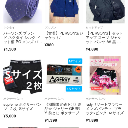
ネクタイ
ブルゾン
セットアップ
パーソンズ ブラン
【古着】PERSON'S/ジ
【PERSON'S】セット
ド ネクタイ シルク ド
ャケット/
アップ スーツ ジャケ
ット柄 PO メンズ パー
ット パンツ A5 黒 背
¥880
プル PERSONS
抜き
¥1,500
¥4,890
ボクサーパンツ
ボクサーパンツ
ボクサーパンツ
supreme ボクサーパン
《期間限定値下げ》新
radyリゾートフラワー
ツ ２枚 Sサイズ
品☆ ジェリー GERR
メンズパンティ ブラ
Y 前とじ ボクサーブリ
ック×ピンク Ｍサイズ
¥5,000
ーフ 4枚セット（Lサイ
¥1,399
¥1,899
ズ）