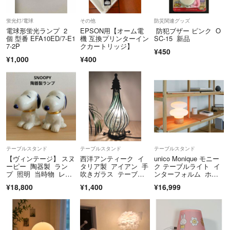
蛍光灯/電球
その他
防災関連グッズ
電球形蛍光ランプ 2
EPSON用【オーム電
防犯ブザー ピンク O
個 型番 EFA10ED/7-E1
機 互換プリンターイン
SC-15 新品
7-2P
クカートリッジ】
¥450
¥1,000
¥400
テーブルスタンド
テーブルスタンド
テーブルスタンド
【ヴィンテージ】 スヌ
西洋アンティーク イ
unico Monique モニー
ーピー 陶器製 ラン
タリア製 アイアン 手
ク テーブルライト イ
プ 照明 当時物 レト
吹きガラス テーブ
ンターフォルム ホワ
ロ 2個セット
ル ランプ ライト
イト
¥18,800
¥1,400
¥16,999