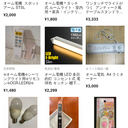
オーム電機 スポット
オーム電機＊タッチ
ワンタッチでライトが
アーム STSL
式 ルームライト・室内
つく アンティーク風
用＊家具・インテリア
テーブルスタンドライ
¥2,000
＊昭和レトロ・ライト
ト
¥1,800
¥3,333
天井照明
蛍光灯/電球
オフィス用品一般
❇️オーム電機❇️シーリ
オーム電機 LED 多目
オーム電気 A4 ラミネ
ングライト用❇️リモコ
的灯 コンセント式 電
ーター
ン❇️OCR-LEDR2❇️
球色 キッチン 棚下
¥3,000
灯 ♡
¥1,480
¥2,299