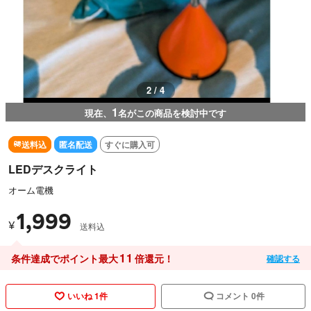
2 / 4
1
現在、
名がこの商品を検討中です
送料込
匿名配送
すぐに購入可
LEDデスクライト
オーム電機
1,999
¥
送料込
11
条件達成でポイント最大
倍還元！
確認する
いいね 1件
コメント 0件