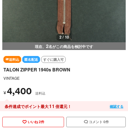
2 / 10
2
現在、
名がこの商品を検討中です
送料込
匿名配送
すぐに購入可
TALON ZIPPER 1940s BROWN
VINTAGE
4,400
¥
送料込
11
条件達成でポイント最大
倍還元！
確認する
いいね 2件
コメント 0件