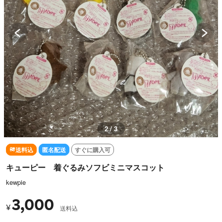
2 / 3
送料込
匿名配送
すぐに購入可
キューピー 着ぐるみソフビミニマスコット
kewpie
3,000
¥
送料込