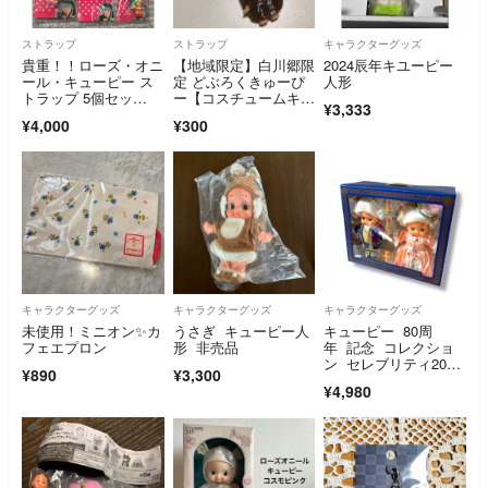
ストラップ
ストラップ
キャラクターグッズ
貴重！！ローズ・オニ
【地域限定】白川郷限
2024辰年キユーピー
ール・キューピー ス
定 どぶろくきゅーぴ
人形
トラップ 5個セッ
ー【コスチュームキュ
¥3,333
ト ラムちゃん
ーピー】
¥4,000
¥300
キャラクターグッズ
キャラクターグッズ
キャラクターグッズ
未使用！ミニオン✨カ
うさぎ キューピー人
キューピー 80周
フェエプロン
形 非売品
年 記念 コレクショ
ン セレブリティ200
¥890
¥3,300
5 アニバーサリー
¥4,980