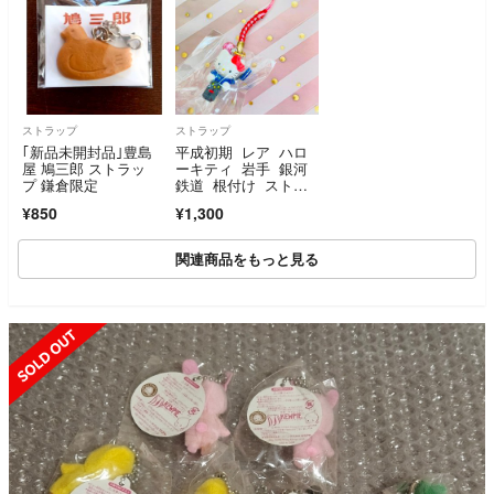
ストラップ
ストラップ
｢新品未開封品｣豊島
平成初期 レア ハロ
屋 鳩三郎 ストラッ
ーキティ 岩手 銀河
プ 鎌倉限定
鉄道 根付け ストラ
ップ 日本 ご当地
¥850
¥1,300
関連商品をもっと見る
SOLD OUT