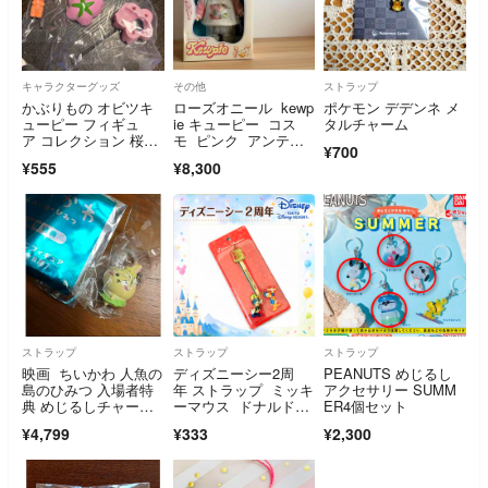
キャラクターグッズ
その他
ストラップ
かぶりもの オビツキ
ローズオニール kewp
ポケモン デデンネ メ
ューピー フィギュ
ie キューピー コス
タルチャーム
ア コレクション 桜キ
モ ピンク アンティ
¥700
ューピー
ーク 当時物
¥555
¥8,300
ストラップ
ストラップ
ストラップ
映画 ちいかわ 人魚の
ディズニーシー2周
PEANUTS めじるし
島のひみつ 入場者特
年 ストラップ ミッキ
アクセサリー SUMM
典 めじるしチャー
ーマウス ドナルドダ
ER4個セット
ム うさぎ
ック 平成
¥4,799
¥333
¥2,300