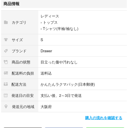
商品情報
【状態説明】少々使用感が感じられる他、特に目立った傷や汚れ等はござ
いません。
レディース
カテゴリ
›
トップス
※商品発送時は、無理のない程度になるべくコンパクトにして梱包させて
›
Tシャツ(半袖/袖なし)
いただきます。予めご了承ください。
サイズ
S
#Drawer
ブランド
Drawer
#ドゥロワー
商品の状態
目立った傷や汚れなし
#サマーニット
#プルオーバー
配送料の負担
送料込
こちらの商品以外にも、様々なブランド古着を出品しております。
配送方法
かんたんラクマパック(日本郵便)
下記のリストから是非ご覧くださいませ。
#かっこええレディース
発送日の目安
支払い後、2～3日で発送
発送元の地域
大阪府
購入の流れを確認する