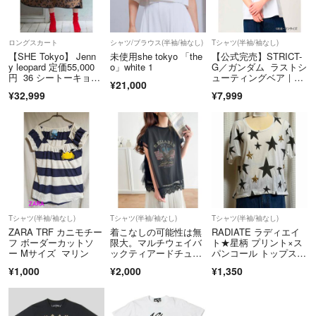
ロングスカート
シャツ/ブラウス(半袖/袖なし)
Tシャツ(半袖/袖なし)
【SHE Tokyo】 Jenn
未使用she tokyo 「the
【公式完売】STRICT-
y leopard 定価55,000
o」white 1
G／ガンダム ラストシ
円 36 シートーキョ
ューティングベア｜T
¥21,000
ー レオパード スカ
シャツ XL グラニフ
¥32,999
¥7,999
ート
Tシャツ(半袖/袖なし)
Tシャツ(半袖/袖なし)
Tシャツ(半袖/袖なし)
ZARA TRF カニモチー
着こなしの可能性は無
RADIATE ラディエイ
フ ボーダーカットソ
限大。マルチウェイバ
ト★星柄 プリント×ス
ー Mサイズ マリン
ックティアードチュー
パンコール トップス 3
ルセットロックT/JAVA
点セット ドルマン タ
¥1,000
¥2,000
¥1,350
ンク