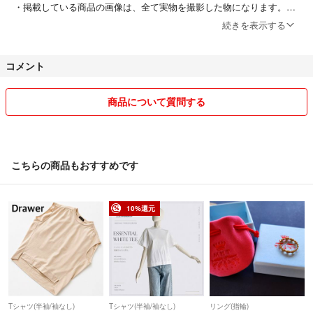
・掲載している商品の画像は、全て実物を撮影した物になります。
続きを表示する
・商品によっては多少であればお値引きも検討させていただきますの
で、ご希望の金額を添えてコメントをお願い致します。（金額の記載が
コメント
ないコメントには返信出来かねますので、ご了承ください）
・「専用出品」や「お取置き」等に関して、トラブル防止のためお断り
商品について質問する
しております。また、値下げ交渉中であったとしても、先に購入された
方を優先させていただきます。
・当方の身長や体重、体型などに関する個人的な質問や、先方様の体型
こちらの商品もおすすめです
に合うかどうかといったご質問にはお答え致しかねます。
・発送に関しまして、原則としてご注文頂いた日の翌日にさせていただ
10%還元
きます。※但し、週末金曜日15時以降〜日曜日にご注文頂いた場合は、
火曜日の発送とさせていただきますのでご注意ください。（火曜日が祝
日の場合は翌平日の発送となります）
Tシャツ(半袖/袖なし)
Tシャツ(半袖/袖なし)
リング(指輪)