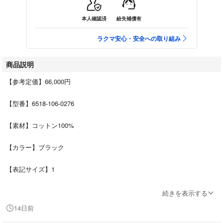
本人確認済
紛失補償有
ラクマ安心・安全への取り組み
商品説明
【参考定価】66,000円
【型番】6518-106-0276
【素材】コットン100%
【カラー】ブラック
【表記サイズ】1
【詳細サイズ】着丈：56.5cm 肩幅：53cm 袖丈：24.5cm 身幅：57cm
続きを表示する
14日前
【付属品】なし