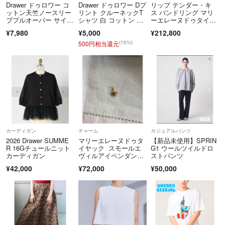
Drawer ドゥロワー コ
Drawer ドゥロワー Dプ
リップ テンダー・キ
ットン天竺ノースリー
リント クルーネックT
ス バンドリング マリ
ブプルオーバー サイズ
シャツ 白 コットン 日
ーエレーヌドゥタイヤ
2
本製
ック MHT
¥7,980
¥5,000
¥212,800
(10%)
500円相当還元
カーディガン
チャーム
カジュアルパンツ
2026 Drawer SUMME
マリーエレーヌドゥタ
【新品未使用】SPRIN
R 16Gチュールニット
イヤック スモールエ
G1 ウールツイルドロ
カーディガン
ヴィルアイペンダン
ストパンツ
ト タンザナイト0.08ct
¥42,000
¥72,000
¥50,000