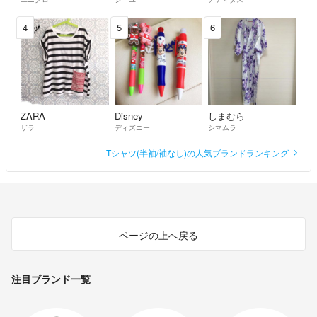
4
5
6
ZARA
Disney
しまむら
ザラ
ディズニー
シマムラ
Tシャツ(半袖/袖なし)の人気ブランドランキング
ページの上へ戻る
注目ブランド一覧