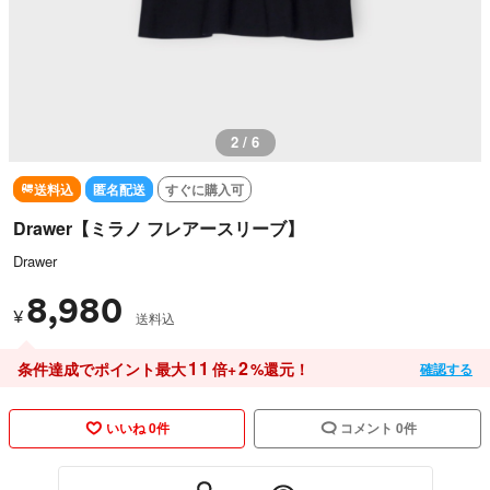
2 / 6
送料込
匿名配送
すぐに購入可
Drawer【ミラノ フレアースリーブ】
Drawer
8,980
¥
送料込
11
2
条件達成でポイント最大
倍+
%還元！
確認する
いいね 0件
コメント 0件