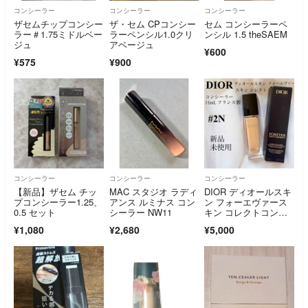
コンシーラー
コンシーラー
コンシーラー
ザセムチップコンシー
ザ・セム CPコンシー
セム コンシーラーペ
ラー＃1.75ミドルベー
ラーペンシル1.0クリ
ンシル 1.5 theSAEM
ジュ
アベージュ
¥600
¥575
¥900
コンシーラー
コンシーラー
コンシーラー
【新品】ザセム チッ
MAC スタジオ ラディ
DIOR ディオールスキ
プコンシーラー1.25、
アンス ルミナス コン
ン フォーエヴァース
0.5 セット
シーラー NW11
キン コレクトコンシ
ーラー 2N 11mL フラ
¥1,080
¥2,680
¥5,000
ンス製