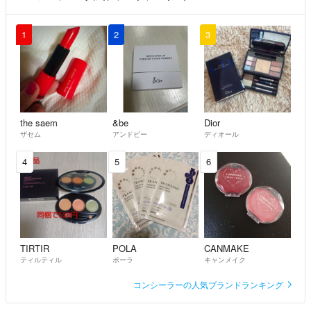
1
2
3
the saem
&be
Dior
ザセム
アンドビー
ディオール
4
5
6
TIRTIR
POLA
CANMAKE
ティルティル
ポーラ
キャンメイク
コンシーラーの人気ブランドランキング