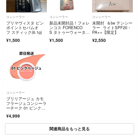
コンシーラー
コンシーラー
コンシーラー
プリマヴィスタ ピン
新品未開封品！フォレ
未開封 ＆be テンシー
ポイントセバムオ
ンコス FORENCO
ラー ライトSPF20・
フ スティック(6.1g)
S タトゥーウォーター
PA++【限定】
プルーフスカーコンシ
¥1,500
¥1,500
¥2,550
ーラー 01 ライトベ
ージュ ベースメイ
ク
コンシーラー
ブリリアージュ カモ
フラージュコンシーラ
ーチーク 01 ピンクベ
ージュ
¥4,999
関連商品をもっと見る