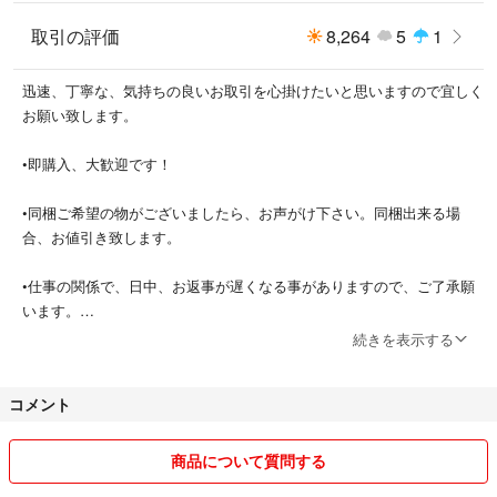
取引の評価
8,264
5
1
迅速、丁寧な、気持ちの良いお取引を心掛けたいと思いますので宜しく
お願い致します。
•即購入、大歓迎です！
•同梱ご希望の物がございましたら、お声がけ下さい。同梱出来る場
合、お値引き致します。
•仕事の関係で、日中、お返事が遅くなる事がありますので、ご了承願
います。
続きを表示する
•普通郵便の発送は事故補償が無く、事故が発生した場合、郵便局へ調
査依頼をする事は出来ますか、どうしても見つからない場合もございま
コメント
す。
その場合の責任は負いかねます。
ご承知の上、ご購入をお願い致します。
商品について質問する