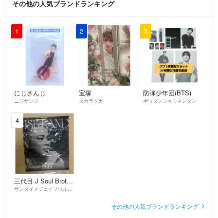
その他の人気ブランドランキング
1
2
3
にじさんじ
宝塚
防弾少年団(BTS)
ニジサンジ
タカラヅカ
ボウダンショウネンダン
4
三代目 J Soul Brothers
サンダイメジェイソウルブラザーズ
その他の人気ブランドランキング