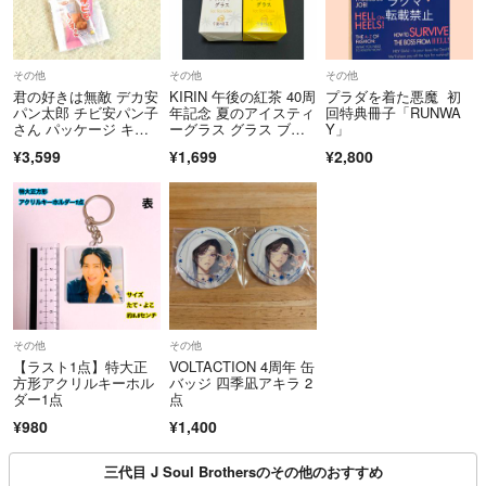
その他
その他
その他
君の好きは無敵 デカ安
KIRIN 午後の紅茶 40周
プラダを着た悪魔 初
パン太郎 チビ安パン子
年記念 夏のアイスティ
回特典冊子「RUNWA
さん パッケージ キー
ーグラス グラス ブル
Y」
ホルダー
ー ホワイト 青 白 黄
¥3,599
¥1,699
¥2,800
色 赤 SnowMan 目黒蓮
その他
その他
【ラスト1点】特大正
VOLTACTION 4周年 缶
方形アクリルキーホル
バッジ 四季凪アキラ 2
ダー1点
点
¥980
¥1,400
三代目 J Soul Brothersのその他のおすすめ