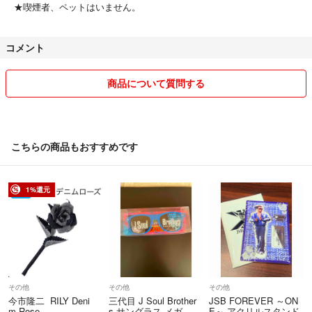
★喫煙者、ペットはいません。
コメント
商品について質問する
こちらの商品もおすすめです
1%還元
その他
その他
その他
今市隆二 RILY Deni
三代目 J Soul Brother
JSB FOREVER ～ON
m Rose
s サングラス メガ
E～ アクリルスタンド