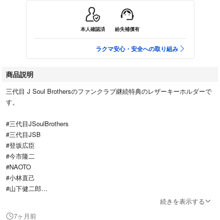
本人確認済
紛失補償有
ラクマ安心・安全への取り組み
商品説明
三代目 J Soul Brothersのファンクラブ継続特典のレザーキーホルダーで
す。
#三代目JSoulBrothers
#三代目JSB
#登坂広臣
#今市隆二
#NAOTO
#小林直己
#山下健二郎
#岩田剛典
続きを表示する
#ELLY
7ヶ月前