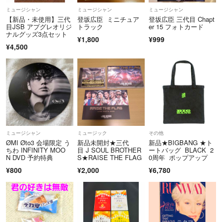
ミュージシャン
ミュージシャン
ミュージシャン
【新品・未使用】三代
登坂広臣 ミニチュア
登坂広臣 三代目 Chapt
目JSB アプグレオリジ
トラック
er 15 フォトカード
ナルグッズ3点セット
¥1,800
¥999
¥4,500
ミュージシャン
ミュージック
その他
ØMI Øto3 会場限定 う
新品未開封★三代
新品★BIGBANG ★ト
ちわ INFINITY MOO
目 J SOUL BROTHER
ートバッグ BLACK 2
N DVD 予約特典
S★RAISE THE FLAG
0周年 ポップアップ
¥800
¥2,000
¥6,780