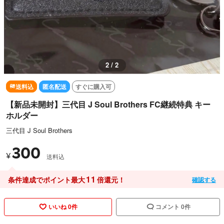
1 / 2
送料込
匿名配送
すぐに購入可
【新品未開封】三代目 J Soul Brothers FC継続特典 キー
ホルダー
三代目 J Soul Brothers
300
¥
送料込
11
条件達成でポイント最大
倍還元！
確認する
いいね 0件
コメント 0件