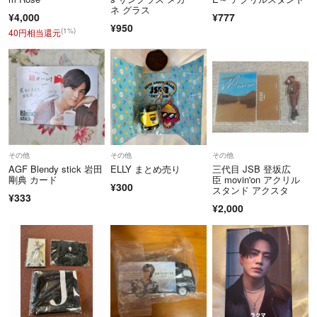
ネ グラス
¥4,000
¥777
¥950
(1%)
40円相当還元
その他
その他
その他
AGF Blendy stick 岩田
ELLY まとめ売り
三代目 JSB 登坂広
剛典 カード
臣 movin'on アクリル
¥300
スタンド アクスタ
¥333
¥2,000