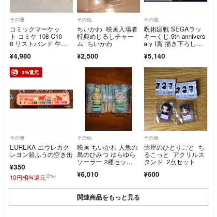
その他
その他
その他
コミックマーケッ
ちいかわ 映画入場者
呪術廻戦 SEGAラッ
ト コミケ 108 C10
特典めじるしチャー
キーくじ 5th annivers
8 リストバンド 午前 1
ム ちいかわ
ary I賞 描き下ろしア
日目＆2日目 2枚セッ
クリルスタンド 五条
¥4,980
¥2,500
¥5,140
ト
悟
3%還元
その他
その他
その他
EUREKA エウレカク
映画 ちいかわ 人魚の
薬屋のひとりごと ち
レヨン箱ふうの空き缶
島のひみつ ゆらゆら
るこっと アクリルス
ソーラー 2種セッ
タンド 2点セット
¥350
ト うさぎ モモンガ
¥6,010
¥600
(3%)
10円相当還元
関連商品をもっと見る