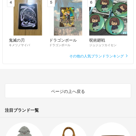
4
5
6
鬼滅の刃
ドラゴンボール
呪術廻戦
キメツノヤイバ
ドラゴンボール
ジュジュツカイセン
その他の人気ブランドランキング
ページの上へ戻る
注目ブランド一覧