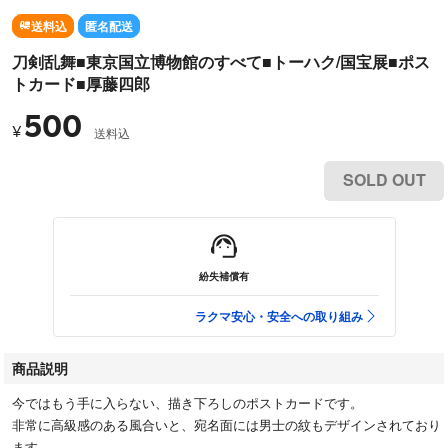
送料込
匿名配送
刀剣乱舞■東京国立博物館のすべて■トーハク/国宝展■ポス
トカード■厚藤四郎
500
¥
送料込
SOLD OUT
紛失補償有
ラクマ安心・安全への取り組み
商品説明
今ではもう手に入らない、描き下ろしのポストカードです。
非常に高級感のある風合いと、宛名面には男士の紋もデザインされており
ます。