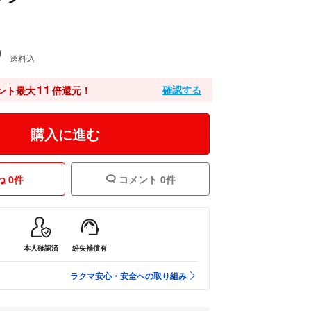
0
送料込
11
確認する
ント最大
倍還元！
購入に進む
 0件
コメント 0件
本人確認済
紛失補償有
ラクマ安心・安全への取り組み