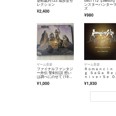
逆転裁判123 成歩堂セ
0807112【Switch
レクション
ンスターハンター
ズ
¥2,400
¥980
ゲーム音楽
ゲーム音楽
ファイナルファンタジ
Ｒｏｍａｎｃｉｎ
ー外伝 聖剣伝説 想い
ｇ ＳａＧａ Ｒｅ
は調べにのせて (1991
ｎｉｖｅｒＳｅ Ｏ
年)
ｉｇｉｎａｌ Ｓｏ
¥1,000
¥1,930
ｎｄｔｒａｃｋ