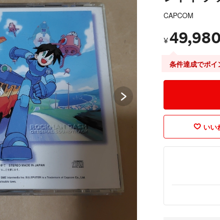
CAPCOM
49,98
¥
条件達成でポイ
いいね