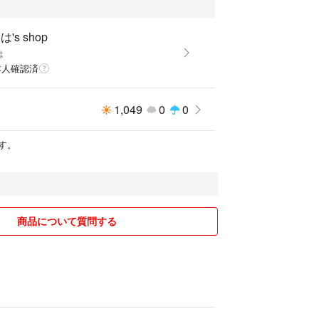
's shop
は
本人確認済
1,049
0
0
す。
商品について質問する