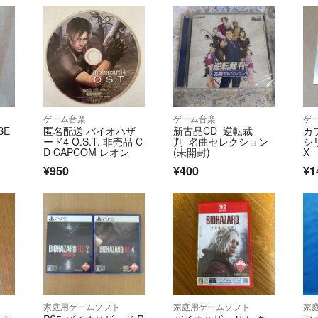
ゲーム音楽
ゲーム音楽
ゲ
BE
匿名配送 バイオハザ
新古品CD 逆転裁
カ
ード4 O.S.T. 非売品 C
判 名曲セレクション
シ
D CAPCOM レオン
(未開封)
X
¥950
¥400
¥1
家庭用ゲームソフト
家庭用ゲームソフト
家