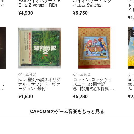
】モ
PS5 バイオハザード R
バイオハザード レク
フ
ライ
E：2 Z Version RE4
イエム Switch2
ト
イ
¥4,900
¥5,750
コ
¥1
ゲーム音楽
ゲーム音楽
ゲ
[CD] 聖剣伝説2 オリジ
コットン ロックウィ
an
；ｕ
ナル・サウンド・ヴァ
ズユー 35周年記
nd
ｒ
ージョン 帯付
念 特別限定版特典 サ
み
ｕ
ウンドトラックCD
¥1,800
¥5,280
¥2
CAPCOMのゲーム音楽をもっと見る