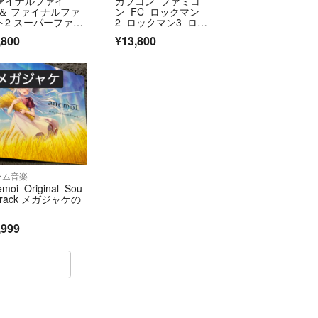
ァイナルファイ
カプコン ファミコ
 ＆ ファイナルファ
ン FC ロックマン
ト2 スーパーファミ
2 ロックマン3 ロッ
ン カプコン
クマン4 ロックマン
,800
¥13,800
5 セット
ーム音楽
emoi Original Sou
track メガジャケの
,999