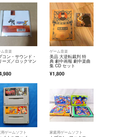
ーム音楽
ゲーム音楽
プコン・サウンド・
美品 大逆転裁判 特
リーズ／ロックマン
典 劇中画報 劇中楽曲
集 CD セット
4,980
¥1,800
庭用ゲームソフト
家庭用ゲームソフト