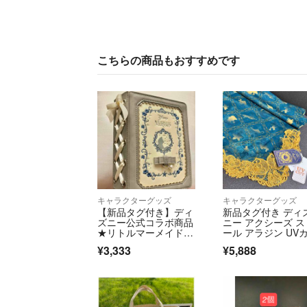
こちらの商品もおすすめです
キャラクターグッズ
キャラクターグッズ
【新品タグ付き】ディ
新品タグ付き ディ
ズニー公式コラボ商品
ニー アクシーズ ス
★リトルマーメイド★
ール アラジン UV
グレー
ト加工 /スカーフ 
¥3,333
¥5,888
スミン