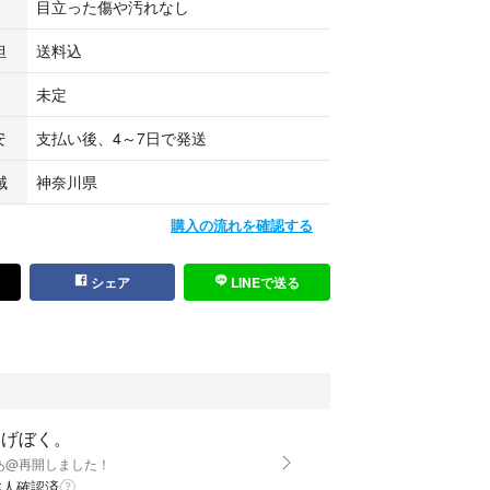
目立った傷や汚れなし
担
送料込
未定
安
支払い後、4～7日で発送
域
神奈川県
購入の流れを確認する
シェア
LINEで送る
こげぼく。
あ@再開しました！
本人確認済