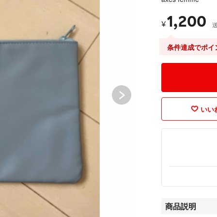
1,200
¥
条件達成でポイ
いいね
商品説明