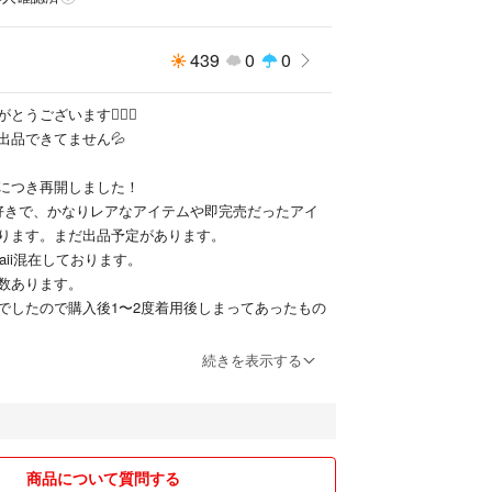
439
0
0
うございます🙇🏻‍♀️
出品できてません💦
につき再開しました！
eが大好きで、かなりレアなアイテムや即完売だったアイ
ります。まだ出品予定があります。
awaii混在しております。
数あります。
でしたので購入後1〜2度着用後しまってあったもの
続きを表示する
になるのですぐに対応できないこともあります。
の対応方法などありましたら購入前にコメント下さ
応させていただきます。
きません🙇🏻‍♀️
商品について質問する