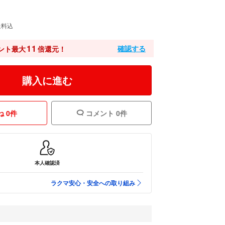
送料込
11
確認する
ント最大
倍還元！
購入に進む
 0件
コメント 0件
本人確認済
ラクマ安心・安全への取り組み