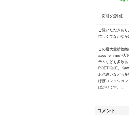
取引の評価
ご覧いただきありがと
忙しくてなかなか
この度大量断捨離
axes femm
テムなども多数あ
POETIQUE、K
お色違いなども多
ほぼコレクション
ばかりです。
育児の合間の対応
コメント
※お急ぎやご希望
い！できる限り対
購入申請後はお受けで