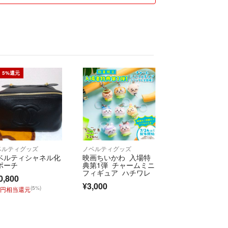
由にどうぞ！
歓迎です。
承っておりません。
合はご希望の商品にコメント(絵文字だけでも可)をして
5%還元
い。1日お取り置き致します。
ないので必ずコメントでお願いします🙇🏻‍♀️
サイトでは多数のお取引をさせていただきました。
の良いお取引、迅速な対応ができるよう努めます。
ベルティグッズ
ノベルティグッズ
ベルティシャネル化
映画ちいかわ 入場特
ポーチ
典第1弾 チャームミニ
飼育
フィギュア ハチワレ
0,800
中
¥3,000
(5%)
0円相当還元
ハンガー保管、もしくはタンスの中に畳んで保管(畳
も有)
ものばかりですが、あくまで自宅保管ですのでデリ
入はお控えください。