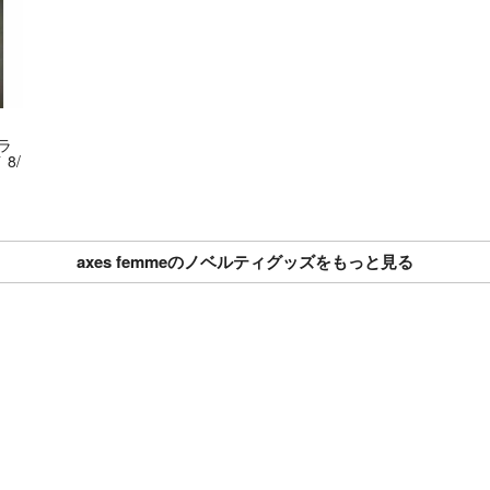
また猫アレルギー
汚れほつれなども
す。ご了承くださ
☆ノークレームノ
ラ
8/
☆発送は1週間以
☆基本はゆうパケ
発送方法ご指定の
axes femmeのノベルティグッズをもっと見る
す
ご質問などお気軽