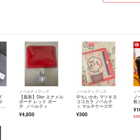
⭐︎購入申請はご自
購入代行者さまも
⭐︎値下げ交渉は
⭐︎おまとめの場
からご連絡くださ
いいねだと把握でき
他のオークション
こちらでも気持ち
ノベルティグッズ
ノベルティグッズ
ノ
☆保管状況☆
ズ
【最新】Dior エナメル
🩷ちいかわ マツキヨ
ノ
・喫煙者なし
ト
ポーチ レッド ポー
ココカラ ノベルテ
粧
・猫(長毛種)多頭
カッ
チ ノベルティ
ィ マルチケース🩷
¥1
ジャ
・3歳児自宅保育
¥4,850
¥300
54
・クローゼットに
みジワのあるもの
着用回数の少ない
ケートな方のご購