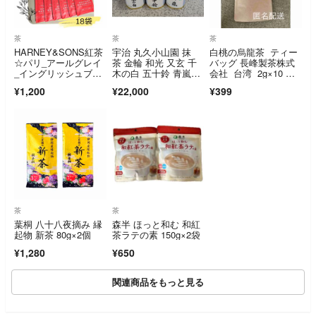
茶
茶
茶
HARNEY&SONS紅茶
宇治 丸久小山園 抹
白桃の烏龍茶 ティー
☆パリ_アールグレイ
茶 金輪 和光 又玄 千
バッグ 長峰製茶株式
_イングリッシュブレ
木の白 五十鈴 青嵐
会社 台湾 2g×10 匿
ックファスト
【40g缶6個セット】
名配送
¥1,200
¥22,000
¥399
賞味期限2027年2月以
降
茶
茶
葉桐 八十八夜摘み 縁
森半 ほっと和む 和紅
起物 新茶 80g×2個
茶ラテの素 150g×2袋
¥1,280
¥650
関連商品をもっと見る