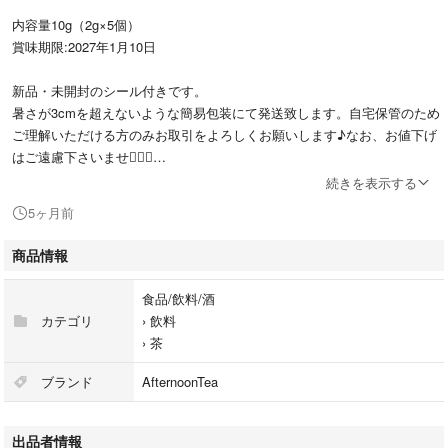
内容量10g（2g×5個）
賞味期限:2027年1月10日
新品・未開封のシール付きです。
暑さが3cmを超えないような簡易包装にて発送致します。自宅保管のため
ご理解いただける方のみお取引をよろしくお願いします♪なお、お値下げ
はご遠慮下さいませ🙇🏻‍♀️
続きを表示する
#紅茶#ダージリン#アフタヌーンティー#Afternoontea
5ヶ月前
商品情報
食品/飲料/酒
カテゴリ
›
飲料
›
茶
ブランド
AfternoonTea
出品者情報