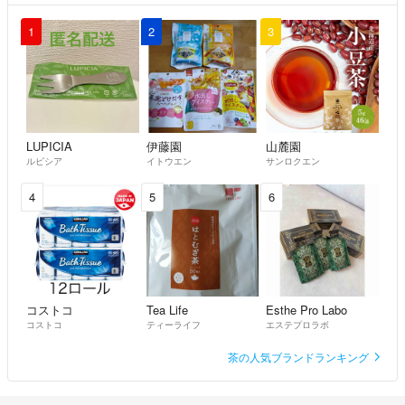
1
2
3
LUPICIA
伊藤園
山麓園
ルピシア
イトウエン
サンロクエン
4
5
6
コストコ
Tea Life
Esthe Pro Labo
コストコ
ティーライフ
エステプロラボ
茶の人気ブランドランキング