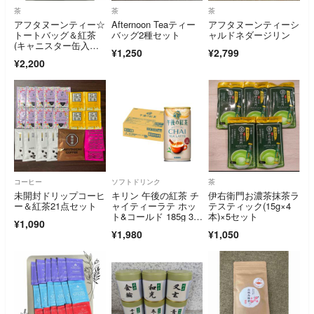
茶
茶
茶
アフタヌーンティー☆
Afternoon Teaティー
アフタヌーンティーシ
トートバッグ＆紅茶
バッグ2種セット
ャルドネダージリン
(キャニスター缶入り)
¥1,250
¥2,799
＆クッキー缶☆福袋
¥2,200
コーヒー
ソフトドリンク
茶
未開封ドリップコーヒ
キリン 午後の紅茶 チ
伊右衛門お濃茶抹茶ラ
ー＆紅茶21点セット
ャイティーラテ ホッ
テスティック(15g×4
ト&コールド 185g 30
本)×5セット
¥1,090
本 缶
¥1,980
¥1,050