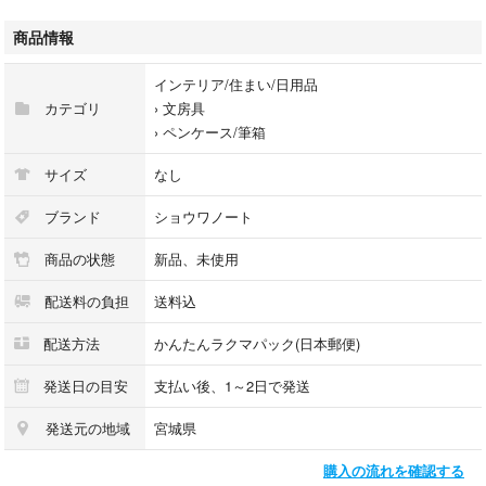
型番：367733001
商品情報
#ショウワノート
#367733001
インテリア/住まい/日用品
#インテリア/住まい/日用品
カテゴリ
›
文房具
#文房具
›
ペンケース/筆箱
#ペンケース/筆箱
サイズ
なし
ブランド
ショウワノート
商品の状態
新品、未使用
配送料の負担
送料込
配送方法
かんたんラクマパック(日本郵便)
発送日の目安
支払い後、1～2日で発送
発送元の地域
宮城県
購入の流れを確認する