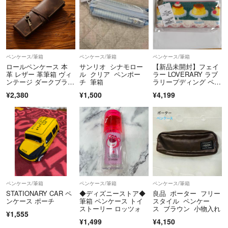
ペンケース/筆箱
ペンケース/筆箱
ペンケース/筆箱
ロールペンケース 本
サンリオ シナモロー
【新品未開封】フェイ
革 レザー 革筆箱 ヴィ
ル クリア ペンポー
ラー LOVERARY ラブ
ンテージ ダークブラウ
チ 筆箱
ラリープディング ペン
ン
ケース
¥2,380
¥1,500
¥4,199
ペンケース/筆箱
ペンケース/筆箱
ペンケース/筆箱
STATIONARY CAR ペ
◆ディズニーストア◆
良品 ポーター フリー
ンケース ポーチ
筆箱 ペンケース トイ
スタイル ペンケー
ストーリー ロッツォ
ス ブラウン 小物入れ
¥1,555
¥1,499
¥4,150