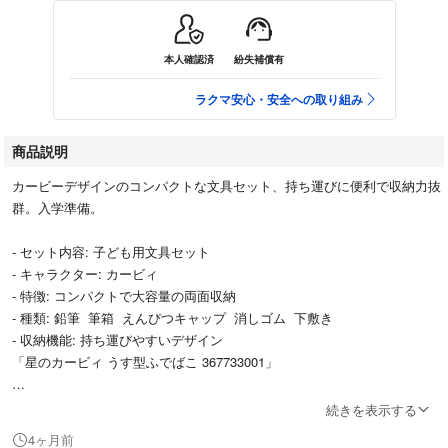
本人確認済
紛失補償有
ラクマ安心・安全への取り組み
商品説明
カービーデザインのコンパクトな文具セット、持ち運びに便利で収納力抜
群。入学準備。
- セット内容: 子ども用文具セット
- キャラクター: カービィ
- 特徴: コンパクトで大容量の両面収納
- 種類: 鉛筆 筆箱 えんぴつキャップ 消しゴム 下敷き
- 収納機能: 持ち運びやすいデザイン
「星のカービィ うす型ふでばこ 367733001」
ショウワノート
続きを表示する
シリーズ名：星のカービィ
4ヶ月前