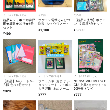
ノート/メモ帳/ふせん
その他
その他
新品★ジャポニカ学習
ポケモン電動えんぴつ
【新品未使用】ポケモ
帳★算数★22行★5冊
削り ショウワノート
ン 文房具7点セット
セット
¥1,100
¥3,800
¥499
ノート/メモ帳/ふせん
ノート/メモ帳/ふせん
ノート/メモ帳/ふせん
【新品】A4ノート 5㎜
フエラムネ おまけ シ
NO.951 MIRUMO de P
方眼 色々4冊セット
ョウワノート ジャポニ
ON! 文具5点セット 18
カ学習帳 まめノート •
50円分 ピンク
¥920
こくご2種類
¥777
¥777