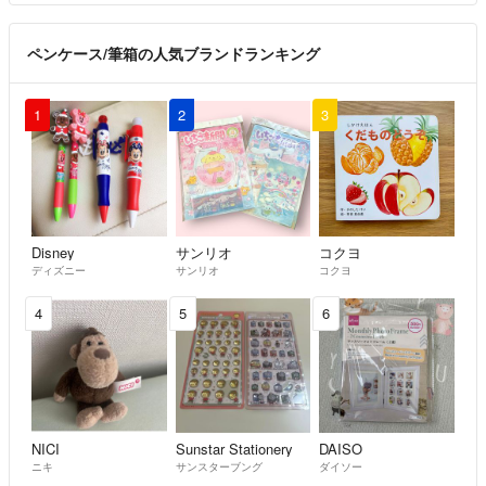
ペンケース/筆箱の人気ブランドランキング
1
2
3
Disney
サンリオ
コクヨ
ディズニー
サンリオ
コクヨ
4
5
6
NICI
Sunstar Stationery
DAISO
ニキ
サンスターブング
ダイソー