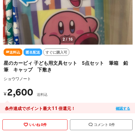
3 / 16
送料込
匿名配送
すぐに購入可
星のカービィ 子ども用文具セット 5点セット 筆箱 鉛
筆 キャップ 下敷き
ショウワノート
2,600
¥
送料込
11
条件達成でポイント最大
倍還元！
確認する
いいね 0件
コメント 0件