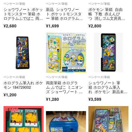
ペンケース/筆箱
ペンケース/筆箱
ペンケース/筆箱
ショウワノート ポケッ
新品 ショウワノー
ポケモン 筆箱 自由
トモンスター 筆箱 ホ
ト ポケットモンスタ
帳 下敷 赤えんぴ
ログラムふでばこ 両面
ー 筆箱 ホログラムふ
つ 消しゴム文房具５
開き 紺
でばこ 両面開き
点
¥2,680
¥1,699
¥2,800
ペンケース/筆箱
ペンケース/筆箱
ペンケース/筆箱
ホログラム筆入れ ポケ
両面筆箱 ホログラ
ショウワノート 筆
モン 184729002
ム ふでばこ ミニオン
箱 ホログラム筆入
ズ ショーワノート 日
れ ポケモン 新品未使
¥1,200
本製 キラキラ
用
¥1,280
¥3,599