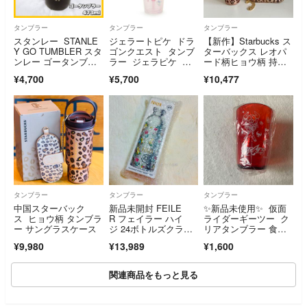
タンブラー
タンブラー
タンブラー
スタンレー STANLE
ジェラートピケ ドラ
【新作】Starbucks ス
Y GO TUMBLER スタ
ゴンクエスト タンブ
ターバックス レオパ
ンレー ゴータンブラ
ラー ジェラピケ ス
ード柄ヒョウ柄 持ち
ー 473ml ブラック
ライム ピンク
手付きタンブラー＆サ
¥4,700
¥5,700
¥10,477
ングラスケースセット
タンブラー
タンブラー
タンブラー
中国スターバック
新品未開封 FEILE
✨新品未使用✨ 仮面
ス ヒョウ柄 タンブラ
R フェイラー ハイ
ライダーギーツー ク
ー サングラスケース
ジ 24ボトルズクライ
リアタンブラー 食洗
マボトル M 完売品
機対応
¥9,980
¥13,989
¥1,600
関連商品をもっと見る