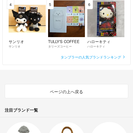
最近、買う気もないのに、遊び半分で、購入申請される方が非常に多い
4
5
6
ですので、こちらは如何なる場合でも評価までさせて頂きます。
ご理解頂けますと幸いです。
●相場にて金額が値上がりする場合がございます。
いかなる場合でも購入後のキャンセル、返金は致しません
サンリオ
TULLY'S COFFEE
ハローキティ
サンリオ
タリーズコーヒー
ハローキティ
タンブラーの人気ブランドランキング
ページの上へ戻る
注目ブランド一覧