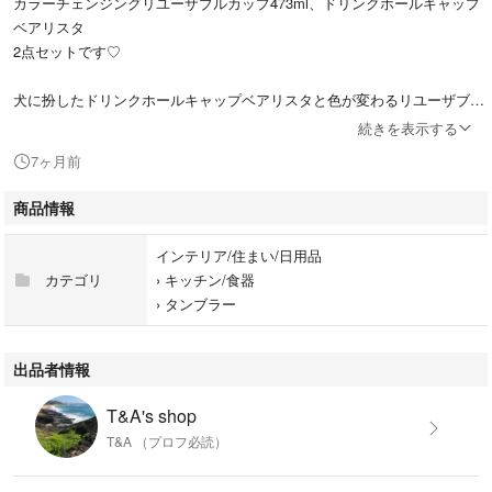
カラーチェンジングリユーザブルカップ473ml、ドリンクホールキャップ
ベアリスタ
2点セットです♡
犬に扮したドリンクホールキャップベアリスタと色が変わるリユーザブル
カップのセット
続きを表示する
7ヶ月前
温かい飲み物を入れると色が変わるリユーザブルカップと、犬に扮したベ
アリスタが愛らしいドリンクホールキャップのセットです。
商品情報
〇サイズ(幅×奥行き×高さ)
インテリア/住まい/日用品
キャップ：3.0x2.5x5.5cm
カテゴリ
›
キッチン/食器
カップ：9.2x9.2x16.3cm
›
タンブラー
〇実容量 473ml
〇材質
キャップ：シリコーンゴム
出品者情報
カップ：ポリプロピレン
T&A's shop
※発送は、緩衝材で保護をし、普通郵便でお送りいたします。
T&A （プロフ必読）
お値下げ依頼、ご遠慮くださいm(_ _)m