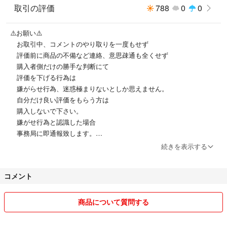
取引の評価
788
0
0
ご検討どうぞよろしくお願いいたします(*ˊ˘ˋ*)
⚠️お願い⚠️
お取引中、コメントのやり取りを一度もせず
#スターバックス
評価前に商品の不備など連絡、意思疎通も全くせず
#バレンタイン2026
購入者側だけの勝手な判断にて
#チョコレート
評価を下げる行為は
#チョコ
嫌がらせ行為、迷惑極まりないとしか思えません。
#グラデーション
自分だけ良い評価をもらう方は
#リユーザブルカップ
購入しないで下さい。
#完売 #新品
嫌がせ行為と認識した場合
事務局に即通報致します。
●お値引き交渉は、常識の範囲内でお願い致します。
続きを表示する
最安値がどうであれ、私が送料、手数料を差し引いた額
を決めています。
コメント
あまりにもしつこい値引き交渉には、お応えしません。そういう方と
は、取引したくありませんので、ブロックさせて頂きます。
●個々にご購入頂きましても発送先が同じ場合、お申し出がない場合、
商品について質問する
同一発送させて頂きます。
●送料の関係で簡易包装での発送になる場合が