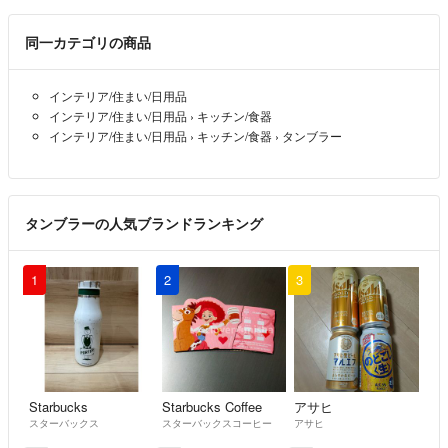
ございます🙇‍♀️ご理解下さい。
●お取引経験０の方、購入申請をされるだけで購入期限内に購入頂けな
同一カテゴリの商品
いという非常識な方が続きましたので、お取引経験０の方の購入申請の
承認は申し訳ないのですが、お断り、キャンセルさせて頂きます。
インテリア/住まい/日用品
お取引経験０の方で、発送に際し私の発送方法にご理解頂けない方、こ
インテリア/住まい/日用品
›
キッチン/食器
ちらがお断りしているにも関わらず、しつこくメッセージを送られる方
インテリア/住まい/日用品
›
キッチン/食器
›
タンブラー
がおり怖い思いも経験致しましたのでお取引経験０方のお取引はお断り
致します。
他国籍で日本語を余りご理解頂けない方の商品購入はお断り、キャンセ
ルさせて頂く場合がございます。
タンブラーの人気ブランドランキング
(商品到着後に、片言の日本語でトラブルになりましたので、ご理解頂
けますと幸いです。)
●悪い、普通評価が合わせて３個以上ある方の購入申請は、トラブル防
1
2
3
止、支払い期限に支払いされない、購入者様独自のルールをお持ちでト
ラブル回避為にも購入申請されましても承認いたしません。
尚、プロフィールにもこのように記載してても購入申請、商品説明にな
い要望をコメント頂きます。
悪い、普通評価が合わせ３個以上の方でコメント頂きましても対応出来
Starbucks
Starbucks Coffee
アサヒ
ない場合など、場合に寄ってはコメント削除、プロフィールをお読み頂
スターバックス
スターバックスコーヒー
アサヒ
いてないと言う事でブロック致します。