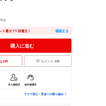
送料込
11
確認する
ント最大
倍還元！
購入に進む
 2件
コメント 0件
本人確認済
紛失補償有
ラクマ安心・安全への取り組み