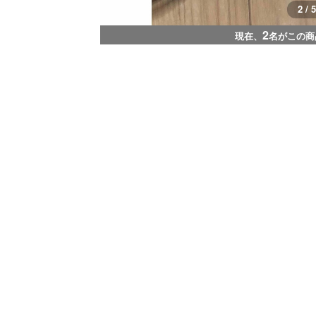
3 / 5
2
現在、
名がこの商