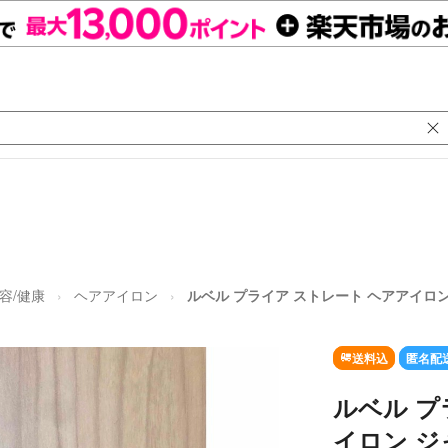
容/健康
ヘアアイロン
ルベル プライア ストレート ヘアアイロ
送料込
匿名配
ルベル プ
イロン ジ