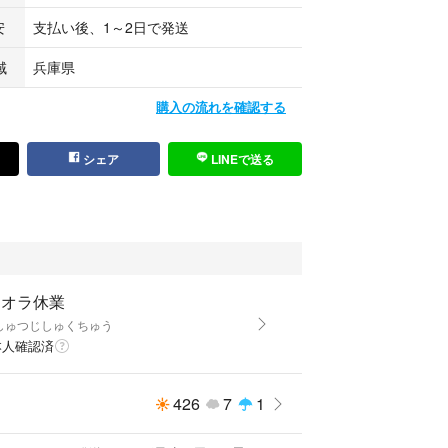
安
支払い後、1～2日で発送
域
兵庫県
購入の流れを確認する
シェア
LINEで送る
ラオラ休業
しゅつじしゅくちゅう
本人確認済
426
7
1