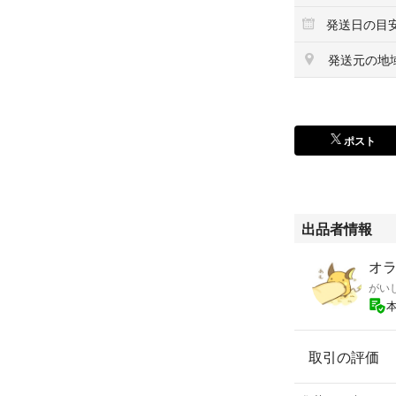
発送日の目
発送元の地
ポスト
出品者情報
オ
がい
取引の評価