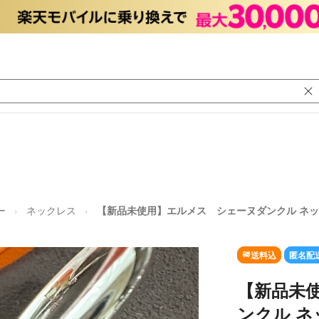
ー
ネックレス
【新品未使用】エルメス シェーヌダンクル ネッ
送料込
匿名配
【新品未
ンクル ネ