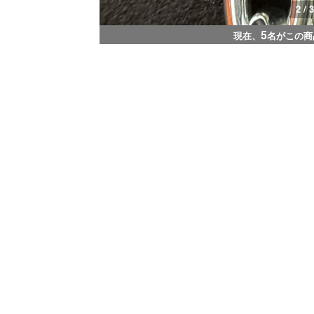
2 / 3
5
現在、
名がこの商