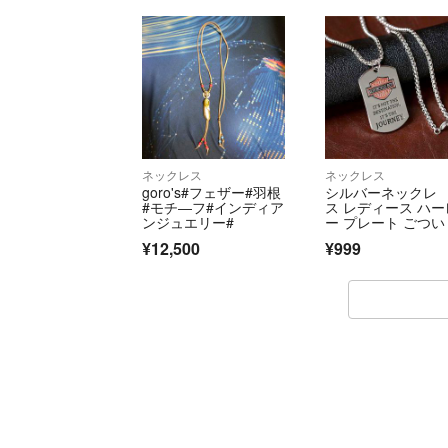
ネックレス
ネックレス
goro's#フェザー#羽根
シルバーネックレ
#モチ―フ#インディア
ス レディース ハー
ンジュエリー#
ー プレート ごつい
イカー ドックタグ
¥12,500
¥999