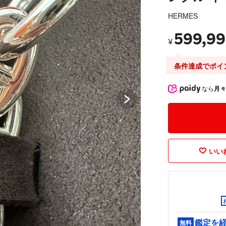
HERMES
599,9
¥
条件達成でポイ
なら
月々
いいね
鑑定を
無料