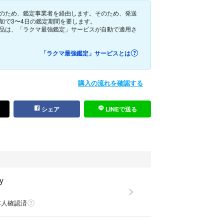
のため、鑑定事業者を経由します。そのため、発送
g silver
加で3〜4日の鑑定期間を要します。
品は、「ラクマ最強鑑定」サービスが自動で適用さ
00
「ラクマ最強鑑定」サービスとは
頂ければと思います。購入後の返品交換できかねま
ご遠慮ください。基本的にお支払い確認日の当日か
購入の流れを確認する
頂きます
が遅れる際は相談をさせて頂きます。お急ぎの方は
らご連絡ください。
シェア
LINEで送る
てはコンパクトにします。折りシワなどはご了承下
ence: 40.7 cm | Chaine d'ancre link size: 2.08 x 1.1
y
本人確認済