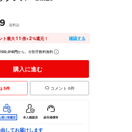
99
送料込
11
2
確認する
ント最大
倍+
%還元！
100,016円
から。分割手数料無料
購入に進む
 5件
コメント 0件
お届け前鑑定
本人確認済
紛失補償有
経由してお届けします