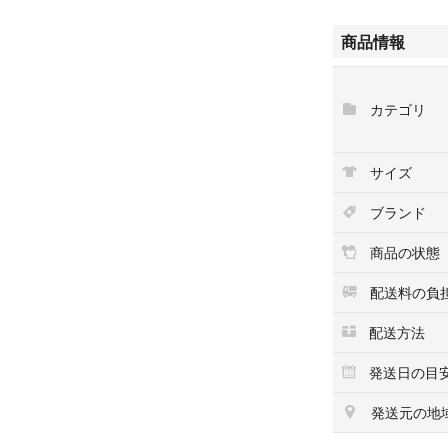
※現在ではエルメ
イミングと運がよ
商品情報
GMサイズは人気
ムです。
カテゴリ
【商品状態】
新品未使用です。
シリアルナンバー
サイズ
や購入店舗を消し
ブランド
【商品詳細】
ブランド エルメス
商品の状態
商品名 シェーヌダ
配送料の負
素材 シルバー 925
配送方法
カラー···シルバー
発送日の目
モデル名···シェ
発送元の地
付属品···ギャラン