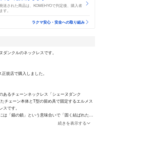
発送された商品は、KOMEHYOで判定後、購入者
ます。
ラクマ安心・安全への取り組み
ヌダンクルのネックレスです。
メス正規店で購入しました。
のあるチェーンネックレス「シェーヌダンク
げたチェーン本体とT型の留め具で固定するエルメス
レスです。
には「錨の鎖」という意味合いで「固く結ばれた
り、高級感と力強い存在感が高く評価されておりま
続きを表示する