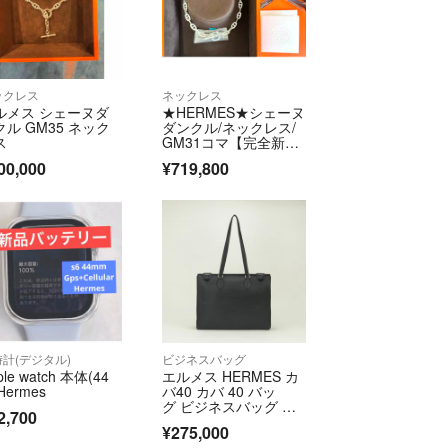
ックレス
ネックレス
ルメス シェーヌダ
★HERMES★シェーヌ
クル GM35 ネック
ダンクル/ネックレス/
ス
GM31コマ【完全新
品】
00,000
¥719,800
計(デジタル)
ビジネスバッグ
ple watch 本体(44
エルメス HERMES カ
 Hermes
バ40 カバ 40 バッ
グ ビジネスバッグ ブ
2,700
リーフケース トリヨ
¥275,000
ンクレマンス ダーク