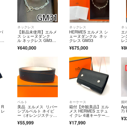
ネックレス
ネックレス
ネ
パ
【新品未使用】エルメ
HERMES エルメス シ
エ
ス シェーヌダンク
ェーヌダンクル ネッ
ン
03
ル ネックレス GM3
クレス GM33
レ
1 コマ
¥640,000
¥675,000
¥8
ベルト
キーケース
腕時
 R
美品 エルメス リバー
箱付【外観美品】エル
Ap
トレ
シブルベルト ネイビ
メス HERMES エテュ
7)
ー（オレンジステッ
イ クレ 6連キーケー
¥3
チ）×ホワイト 95
ス KEY CASE
¥55,999
¥17,990