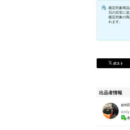
鑑定対象商品
Necklace in sterlin
日の目安に追
鑑定対象の商
れます。
品番: H101263B 
状態は写真で確認
す。神経質な方は
翌日に発送させて
※都合により発送
落札前に質問欄か
ポスト
※梱包に関しまし
さい。
Made in France
出品者情報
Silver 925/1000
Interior circumfer
emil
5 cm
emily