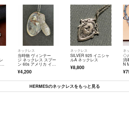
ネックレス
ネックレス
ネ
当時物 ヴィンテー
SILVER 925 イニシャ
◇
レ
ジ ネックレス スプー
ルA ネックレス
消毒
 バ
ン 60s アメリカ イン
N 
¥8,800
ディアン 1
ェ
¥4,200
¥7
ン
02
HERMESのネックレスをもっと見る