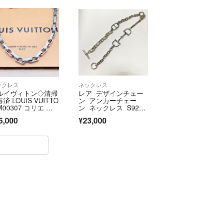
ネイビー Dark Navyネ
イビー Navy 紺 シルバ
ー金具 ハンドバッ
グ トートバッグ ブリ
ーフバッグ
ックレス
ネックレス
ルイヴィトン◇清掃
レア デザインチェー
済 LOUIS VUITTO
ン アンカーチェー
M00307 コリエ チ
ン ネックレス S92
ーン ネックレス ペ
5 シルバーカラー ホ
5,000
¥23,000
ダント シルバー LE
ースビットモチー
81 ブランド 126g
フ マンテル