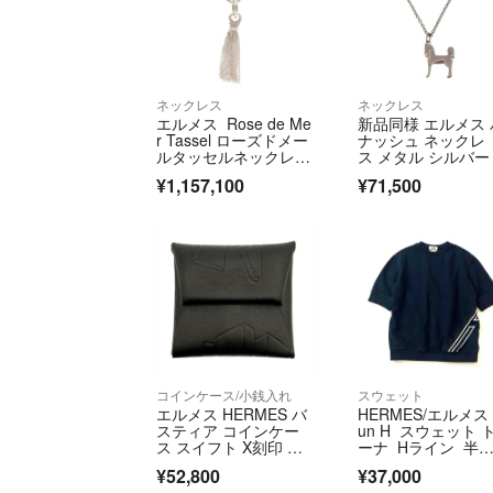
ネックレス
ネックレス
エルメス Rose de Me
新品同様 エルメス 
r Tassel ローズドメー
ナッシュ ネックレ
ルタッセルネックレ
ス メタル シルバー 
ス メンズ
04【中古】HERME
¥1,157,100
¥71,500
S メンズ
コインケース/小銭入れ
スウェット
エルメス HERMES バ
HERMES/エルメス
スティア コインケー
un H スウェット 
ス スイフト X刻印 ノ
ーナ Hライン 半
ワール THE NATUR
袖 現行
¥52,800
¥37,000
E OF MEN【中古】