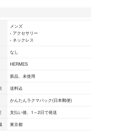
ス店舗に常在庫がなく、予約もまずできない為、タ
ければ手に入る貴重なアイテムとなります。
が高く、入荷してもすぐに売り切れてしまうアイテ
メンズ
›
アクセサリー
›
ネックレス
入りのギャランティーも残っております。個人情報
なし
てお渡します。
HERMES
（HERMES）
新品、未使用
ンクル ネックレス GM
担
送料込
 （Ag925 刻印あり）
かんたんラクマパック(日本郵便)
安
支払い後、1～2日で発送
ーヌダンクル ヴュルカニウム
域
東京都
ティー(証明書),箱,りぼん