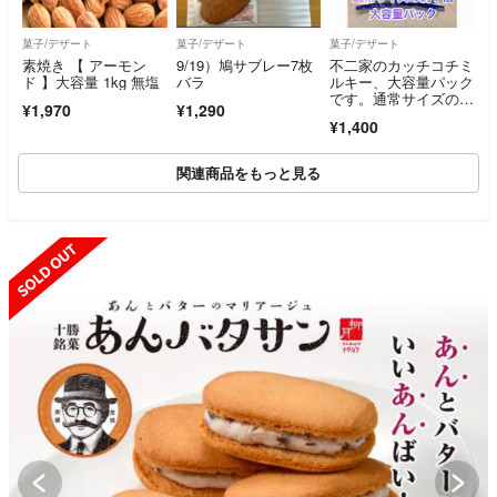
菓子/デザート
菓子/デザート
菓子/デザート
素焼き 【 アーモン
9/19）鳩サブレー7枚
不二家のカッチコチミ
ド 】大容量 1kg 無塩
バラ
ルキー、大容量パック
です。通常サイズの約
¥1,970
¥1,290
7倍の量が入ったお得
¥1,400
なパッケージ
関連商品をもっと見る
SOLD OUT