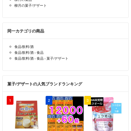
柳月の菓子/デザート
同一カテゴリの商品
食品/飲料/酒
食品/飲料/酒
›
食品
食品/飲料/酒
›
食品
›
菓子/デザート
菓子/デザートの人気ブランドランキング
1
2
3