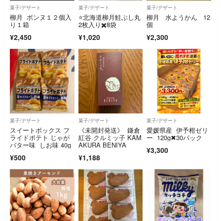
菓子/デザート
菓子/デザート
菓子/デザート
柳月 ボンヌ１２個入
⭐️北海道柳月鮭ぶし丸
柳月 水ようかん 12
り１箱
2枚入り✖️8袋
個
¥2,450
¥1,020
¥2,300
菓子/デザート
菓子/デザート
菓子/デザート
スイートボックス フ
《未開封発送》 鎌倉
愛媛県産 伊予柑ゼリ
ライドポテト じゃが
紅谷 クルミッ子 KAM
ー 120g✖︎30パック
バター味 しお味 40g
AKURA BENIYA
¥3,300
¥500
¥1,188