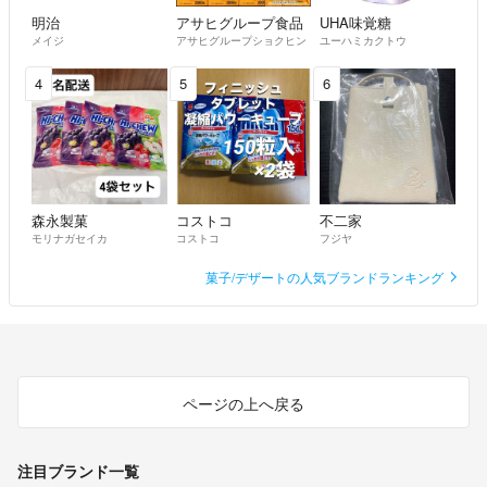
明治
アサヒグループ食品
UHA味覚糖
メイジ
アサヒグループショクヒン
ユーハミカクトウ
4
5
6
森永製菓
コストコ
不二家
モリナガセイカ
コストコ
フジヤ
菓子/デザートの人気ブランドランキング
ページの上へ戻る
注目ブランド一覧