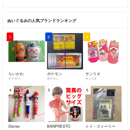
ぬいぐるみの人気ブランドランキング
1
2
3
ちいかわ
ポケモン
サンリオ
チイカワ
ポケモン
サンリオ
4
5
6
Disney
BANPRESTO
トイ・ストーリー