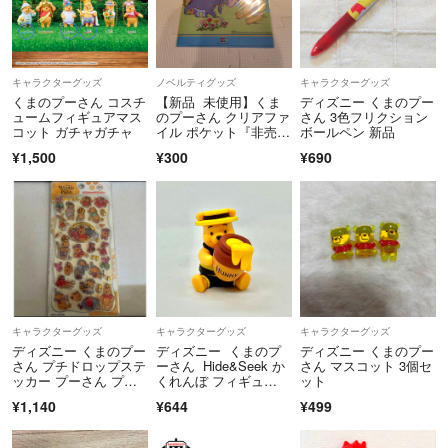
キャラクターグッズ
ノベルティグッズ
キャラクターグッズ
くまのプーさん コスチ
【新品 未使用】くま
ディズニー くまのプー
ュームフィギュアマス
のプーさん クリアファ
さん 3色フリクション
コット ガチャガチャ
イル ポケット『非売
ボールペン 新品
品』ノベルティJCBの
¥1,500
¥300
¥690
ノベルティ（非売品）
として配布されました
キャラクターグッズ
キャラクターグッズ
キャラクターグッズ
ディズニー くまのプー
ディズニー くまのプ
ディズニー くまのプー
さん プチドロップステ
ーさん Hide&Seek か
さん マスコット 3個セ
ッカー プーさん プチ
くれんぼ フィギュ
ット
ドロ 希少、レア 100
ア ガチャ - ハニーポ
¥1,140
¥644
¥499
周年 正規品
ット -