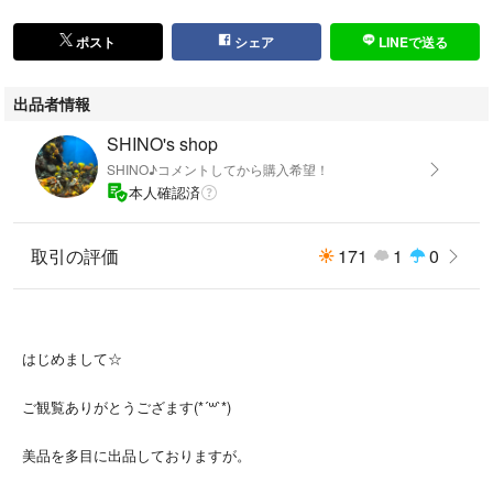
ポスト
シェア
LINEで送る
出品者情報
SHINO's shop
SHINO♪コメントしてから購入希望！
本人確認済
取引の評価
171
1
0
はじめまして☆
ご観覧ありがとうござます(*´꒳`*)
美品を多目に出品しておりますが。