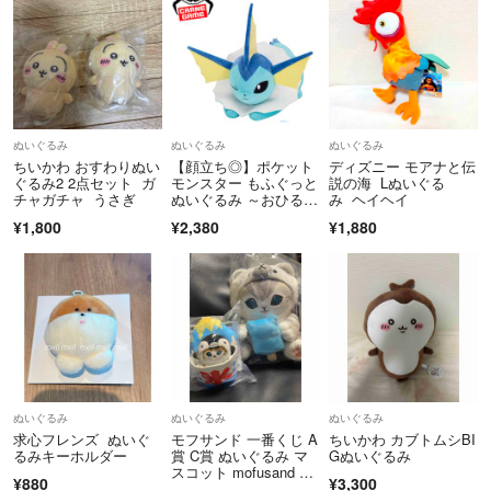
ぬいぐるみ
ぬいぐるみ
ぬいぐるみ
ちいかわ おすわりぬい
【顔立ち◎】ポケット
ディズニー モアナと伝
ぐるみ2 2点セット ガ
モンスター もふぐっと
説の海 Lぬいぐる
チャガチャ うさぎ
ぬいぐるみ ～おひるね
み ヘイヘイ
ver.
¥1,800
¥2,380
¥1,880
ぬいぐるみ
ぬいぐるみ
ぬいぐるみ
求心フレンズ ぬいぐ
モフサンド 一番くじ A
ちいかわ カブトムシBI
るみキーホルダー
賞 C賞 ぬいぐるみ マ
Gぬいぐるみ
スコット mofusand ひ
¥880
¥3,300
んやりくつろぎ時間