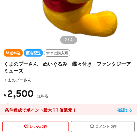
3 / 4
送料込
匿名配送
すぐに購入可
くまのプーさん ぬいぐるみ 蝶々付き ファンタジーア
ミューズ
くまのプーさん
2,500
¥
送料込
11
条件達成でポイント最大
倍還元！
確認する
いいね 0件
コメント 0件