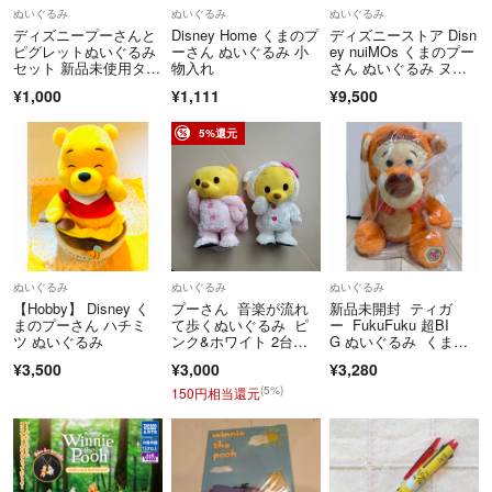
ぬいぐるみ
ぬいぐるみ
ぬいぐるみ
ディズニープーさんと
Disney Home くまのプ
ディズニーストア Disn
ピグレットぬいぐるみ
ーさん ぬいぐるみ 小
ey nuiMOs くまのプー
セット 新品未使用タグ
物入れ
さん ぬいぐるみ ヌイ
付き
モーズ 着せ替え Disne
¥1,000
¥1,111
¥9,500
y Pooh
5%還元
ぬいぐるみ
ぬいぐるみ
ぬいぐるみ
【Hobby】 Disney く
プーさん 音楽が流れ
新品未開封 ティガ
まのプーさん ハチミ
て歩くぬいぐるみ ピ
ー FukuFuku 超BI
ツ ぬいぐるみ
ンク&ホワイト 2台セ
G ぬいぐるみ くまの
ット
プーさん 100周年 デ
¥3,500
¥3,000
¥3,280
ィズニー
(5%)
150円相当還元