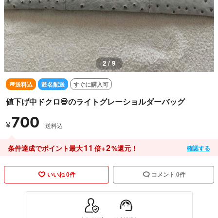
2 / 9
送料込
匿名配送
すぐに購入可
値下げ中ドクロ💀のライトグレーショルダーバッグ
700
¥
送料込
11
2
条件達成でポイント最大
倍+
%還元！
確認する
いいね 0件
コメント 0件