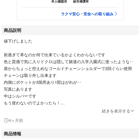
本人確認済
紛失補償有
ラクマ安心・安全への取り組み
商品説明
値下げしました
前過ぎて革なのか何で出来ているかよくわからないです
色と質感で気に入りドクロは隠して娘達の入学入園式に使ったような‥
肩からちょっと控えめなゴールドチェーンショルダーで2回ぐらい使用
チェーンは取り外し出来ます
内側にポケットか3箇所あり1部はがれが‥
写真にあります
中はシルバーです
もう使わないのでよかったら！
続きを表示する
プロフィールみてください
4ヶ月前
よろしくお願いします♡
商品情報
#ショルダーバッグ