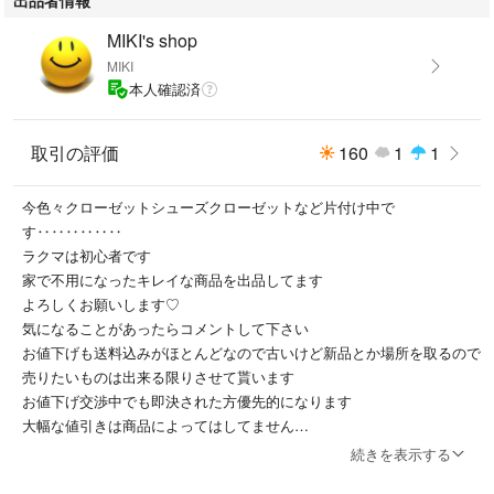
MIKI's shop
MIKI
本人確認済
取引の評価
160
1
1
今色々クローゼットシューズクローゼットなど片付け中で
す‥‥‥‥‥‥
ラクマは初心者です
家で不用になったキレイな商品を出品してます
よろしくお願いします♡
気になることがあったらコメントして下さい
お値下げも送料込みがほとんどなので古いけど新品とか場所を取るので
売りたいものは出来る限りさせて貰います
お値下げ交渉中でも即決された方優先的になります
大幅な値引きは商品によってはしてません
商品のクレームやキャンセルや返品はお断りしています そうならない
続きを表示する
ようキレイな状態で発送しています