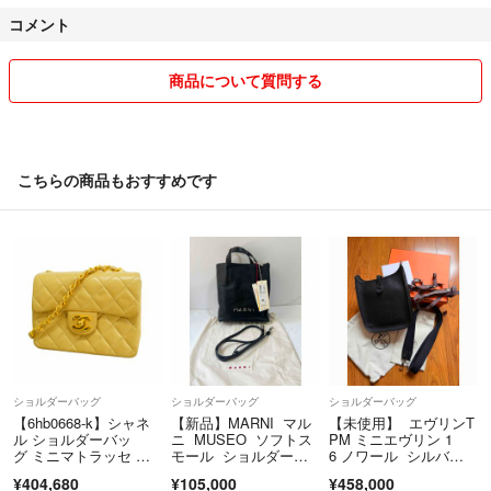
コメント
梱包もなるべく丁寧に箱があったら使いながら割れ物は箱がない時はし
プチプチで
コンパクトにリサイクルも使うこともあります
商品について質問する
気になる方はまたコメントで聞いてください
ペット喫煙者ないです
こちらの商品もおすすめです
送料がありますので地域によってその分だけプラスしますね
また気になることがあったらコメントください
なるべく早めにお返事します♡
ショルダーバッグ
ショルダーバッグ
ショルダーバッグ
【6hb0668-k】シャネ
【新品】MARNI マル
【未使用】 エヴリンT
ル ショルダーバッ
ニ MUSEO ソフトス
PM ミニエヴリン 1
グ ミニマトラッセ チ
モール ショルダーバ
6 ノワール シルバー
ェーンショルダー ラム
ッグ
金具
¥404,680
¥105,000
¥458,000
スキン ベージュ ゴー