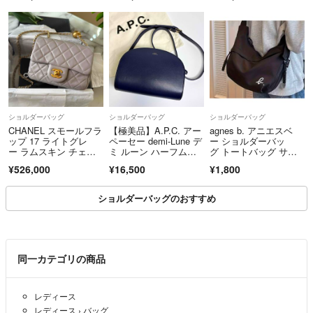
ルド金具【中古】レデ
ィース
ショルダーバッグ
ショルダーバッグ
ショルダーバッグ
CHANEL スモールフラ
【極美品】A.P.C. アー
agnes b. アニエスベ
ップ 17 ライトグレ
ペーセー demi-Lune デ
ー ショルダーバッ
ー ラムスキン チェー
ミ ルーン ハーフムー
グ トートバッグ サコ
ンバッグ
ン ショルダーバッ
ッシュ
¥526,000
¥16,500
¥1,800
グ レザー ネイビー
ショルダーバッグのおすすめ
同一カテゴリの商品
レディース
レディース
›
バッグ