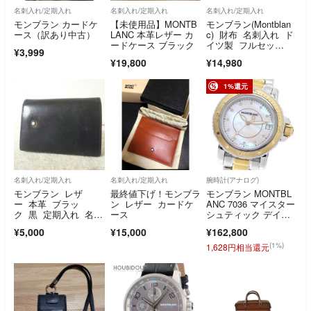
名刺入れ/定期入れ
名刺入れ/定期入れ
名刺入れ/定期入れ
モンブラン カードケ
【未使用品】MONTB
モンブラン(Montblan
ース（訳あり中古）
LANC 本革レザー カ
c) 財布 名刺入れ ド
ードケース ブラック
イツ製 フルセッ
¥3,999
ト 未使用品
¥19,800
¥14,980
1%還元
名刺入れ/定期入れ
名刺入れ/定期入れ
腕時計(アナログ)
モンブラン レザ
最終値下げ！モンブラ
モンブラン MONTBL
ー 本革 ブラッ
ン レザー カードケ
ANC 7036 マイスター
ク 黒 定期入れ 名刺
ース
シュティック デイ
入れ カードケース
ト 11Pダイヤ クォー
¥5,000
¥15,000
¥162,800
ツ ボーイズ _957135
(1%)
1,628円相当還元