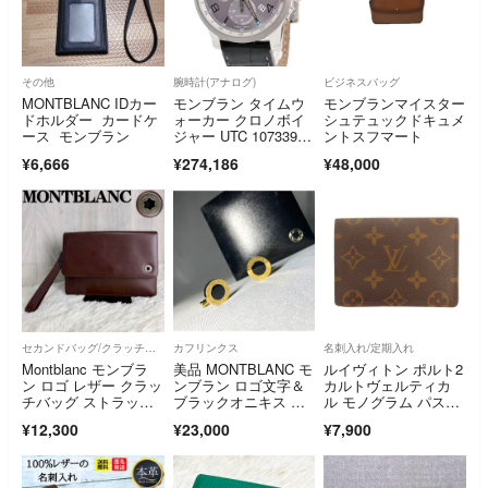
その他
腕時計(アナログ)
ビジネスバッグ
MONTBLANC IDカー
モンブラン タイムウ
モンブランマイスター
ドホルダー カードケ
ォーカー クロノボイ
シュテュックドキュメ
ース モンブラン
ジャー UTC 107339 G
ントスフマート
MT スモールセコン
¥6,666
¥274,186
¥48,000
ド デイト 自動巻き メ
ンズ 腕時計
セカンドバッグ/クラッチバッグ
カフリンクス
名刺入れ/定期入れ
Montblanc モンブラ
美品 MONTBLANC モ
ルイヴィトン ポルト2
ン ロゴ レザー クラッ
ンブラン ロゴ文字＆
カルトヴェルティカ
チバッグ ストラップ
ブラックオニキス ゴ
ル モノグラム パスケ
付
ールドカフス
ース レザー 茶
¥12,300
¥23,000
¥7,900