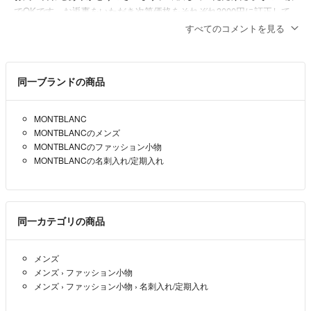
でOKです。お返事をいただき次第価格をそれぞれ3000円に訂正して
専用表記します。
すべてのコメントを見る
ピッピー
- 13日前
出品者
同一ブランドの商品
コメント失礼いたします。
こちらの名刺入れと、ミハラヤスヒロの財布の2点まとめ買いで、600
0円でご購入お願いできますでしょうか。ご検討よろしくお願いいた
MONTBLANC
します。
MONTBLANCのメンズ
MONTBLANCのファッション小物
チャチャ
- 13日前
MONTBLANCの名刺入れ/定期入れ
同一カテゴリの商品
メンズ
メンズ
›
ファッション小物
メンズ
›
ファッション小物
›
名刺入れ/定期入れ