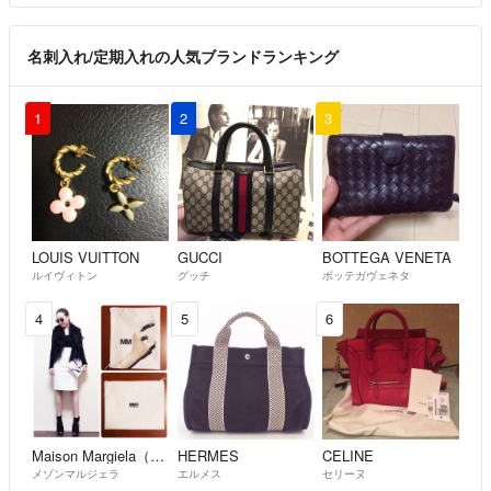
名刺入れ/定期入れの人気ブランドランキング
1
2
3
LOUIS VUITTON
GUCCI
BOTTEGA VENETA
ルイヴィトン
グッチ
ボッテガヴェネタ
4
5
6
Maison Margiela（旧Maison Martin Margiela）
HERMES
CELINE
メゾンマルジェラ
エルメス
セリーヌ