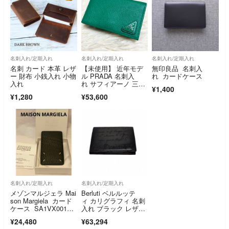
名刺入れ/定期入れ
名刺入れ/定期入れ
名刺入れ/定期入れ
名刺 カード 本革 レザ
【未使用】 近年モデ
無印良品 名刺入
ー 財布 小銭入れ 小物
ル PRADA 名刺入
れ カードケース
入れ
れ サフィアーノ 三角
¥1,400
ロゴ IC内蔵
¥1,280
¥53,600
名刺入れ/定期入れ
名刺入れ/定期入れ
メゾンマルジェラ Mai
Berluti ベルルッテ
son Margiela カード
ィ カリグラフィ 名刺
ケース SA1VX001
入れ ブラック レザ
7 P4455 T8013 黒 ブ
ー 名刺入れ
¥24,480
¥63,294
ラック
レザー ブラック メン