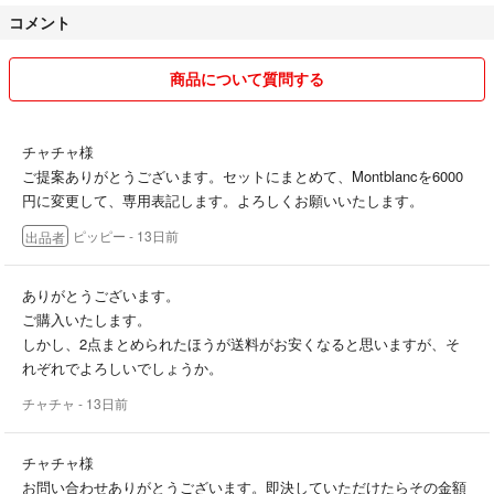
特に直近はMade in Japanのクラフト
コメント
マンシップを感じる物に興味大
なるべく迅速丁寧に対応することを心がけていますのでよろしくお願い
商品について質問する
します。
商品についてのご質問等ございましたら、お気軽に質問してください。
チャチャ様
ご提案ありがとうございます。セットにまとめて、Montblancを6000
円に変更して、専用表記します。よろしくお願いいたします。
ピッピー
- 13日前
出品者
ありがとうございます。
ご購入いたします。
しかし、2点まとめられたほうが送料がお安くなると思いますが、そ
れぞれでよろしいでしょうか。
チャチャ
- 13日前
チャチャ様
お問い合わせありがとうございます。即決していただけたらその金額