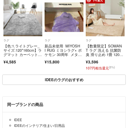
3%還元
ラグ
ラグ
ラグ
【色:1.ライトグレー_
新品未使用 MIYOSH
【数量限定】SOMAN
サイズ:120*160cm】ラ
I RUG ミヨシラグ× ポ
T ラグ 洗える 抗菌防
グマット カーペット 1
ケモン 30周年 メタモ
臭 滑り止め 1畳 120×1
2
ン
60
¥4,585
¥15,800
¥3,596
(3%)
107円相当還元
IDEEのラグのおすすめ
同一ブランドの商品
IDEE
IDEEのインテリア/住まい/日用品