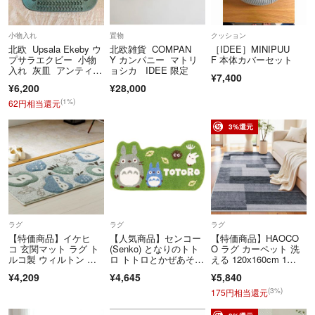
小物入れ
置物
クッション
北欧 Upsala Ekeby ウ
北欧雑貨 COMPAN
［IDEE］MINIPUU
プサラエクビー 小物
Y カンパニー マトリ
F 本体カバーセット
入れ 灰皿 アンティー
ョシカ IDEE 限定
¥7,400
ク
¥6,200
¥28,000
(1%)
62円相当還元
3%還元
ラグ
ラグ
ラグ
【特価商品】イケヒ
【人気商品】センコー
【特価商品】HAOCO
コ 玄関マット ラグ ト
(Senko) となりのトト
O ラグ カーペット 洗
ルコ製 ウィルトン ラ
ロ トトロとかぜあそ
える 120х160cm 1
フラ 約60×9
び アクセン
畳 オ
¥4,209
¥4,645
¥5,840
(3%)
175円相当還元