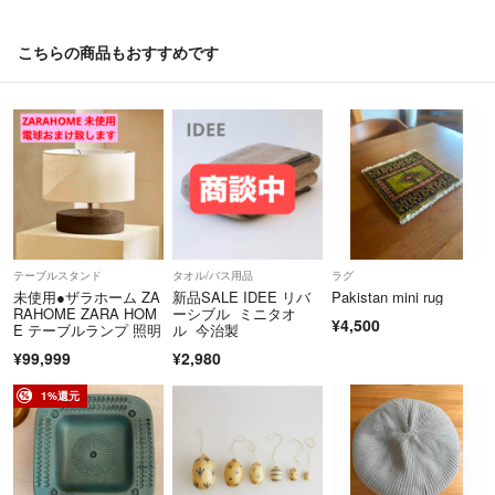
◎直接お取引の支払い方法: 銀行振込.郵便振込.paypay
こちらの商品もおすすめです
◎匿名配達希望の場合は変更しますので
お声掛けください。
◎現地でクリーニング済みです。
◎返品はお断りしております。
◎無断転載お断りしております。
テーブルスタンド
タオル/バス用品
ラグ
未使用●ザラホーム ZA
新品SALE IDEE リバ
Pakistan mini rug
RAHOME ZARA HOM
ーシブル ミニタオ
¥4,500
E テーブルランプ 照明
ル 今治製
¥99,999
¥2,980
1%還元