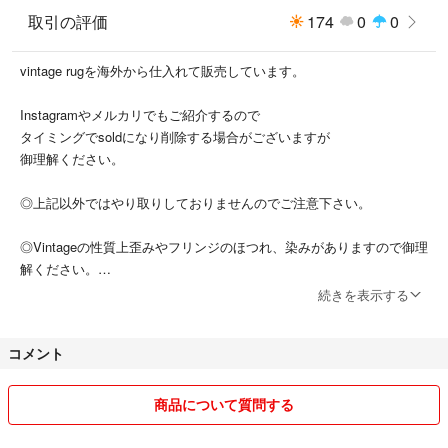
取引の評価
174
0
0
vintage rugを海外から仕入れて販売しています。
Instagramやメルカリでもご紹介するので
タイミングでsoldになり削除する場合がございますが
御理解ください。
◎上記以外ではやり取りしておりませんのでご注意下さい。
◎Vintageの性質上歪みやフリンジのほつれ、染みがありますので御理
解ください。
続きを表示する
◎少しの間のお取り置きは可能ですので何でも
ご相談下さい。
コメント
◎お値下げはしておりませんがお値下げ可能と記入してある物に関して
は気持ちお値下げさせていただきます。
商品について質問する
是非お声掛けください♡