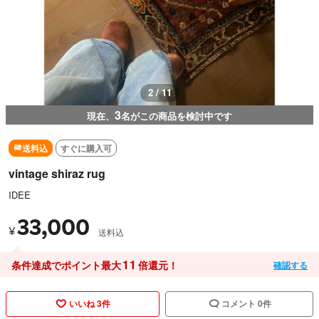
2 / 11
3
現在、
名がこの商品を検討中です
送料込
すぐに購入可
vintage shiraz rug
IDEE
33,000
¥
送料込
11
条件達成でポイント最大
倍還元！
確認する
いいね 3件
コメント 0件