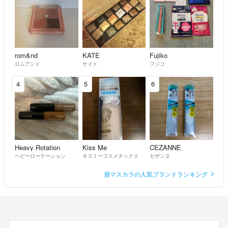
rom&nd
KATE
Fujiko
ロムアンド
ケイト
フジコ
4
5
6
Heavy Rotation
Kiss Me
CEZANNE
ヘビーローテーション
キスミーコスメチックス
セザンヌ
眉マスカラの人気ブランドランキング