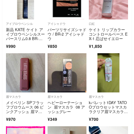
アイブロウペンシル
アイシャドウ
口紅
新品 KATE ケイト ア
パーツリサイズシャド
ケイト リップカラー
イブロウペンシルスー
ウ / BR-2 アイシャド
コントロールベース E
パースリム0.8 BR-
ウ
X-1 忍ばせイエロー
3 ナチュラルブラウ
¥990
¥850
¥1,850
ン おまけ付き
眉マスカラ
眉マスカラ
眉マスカラ
メイベリン SPフラッ
ヘビーローテーショ
kパレット1DAY TATO
フブロウムース 06 ピ
ン 眉マスカラ 08 ア
Oブロウセットマスカ
ンクアッシュ 眉マス
ッシュグレー
ラクリア眉マスカラ0
カラ
1グロッシー
¥970
¥349
¥700