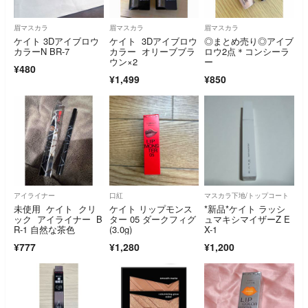
眉マスカラ
眉マスカラ
眉マスカラ
ケイト 3Dアイブロウ
ケイト 3Dアイブロウ
◎まとめ売り◎アイブ
カラーN BR-7
カラー オリーブブラ
ロウ2点＊コンシーラ
ウン×2
ー
¥480
¥1,499
¥850
アイライナー
口紅
マスカラ下地/トップコート
未使用 ケイト クリ
ケイト リップモンス
*新品*ケイト ラッシ
ック アイライナー B
ター 05 ダークフィグ
ュマキシマイザーZ E
R-1 自然な茶色
(3.0g)
X-1
¥777
¥1,280
¥1,200