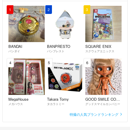
1
2
3
BANDAI
BANPRESTO
SQUARE ENIX
バンダイ
バンプレスト
スクウェアエニックス
4
5
6
MegaHouse
Takara Tomy
GOOD SMILE COMPANY
メガハウス
タカラトミー
グッドスマイルカンパニー
特撮の人気ブランドランキング