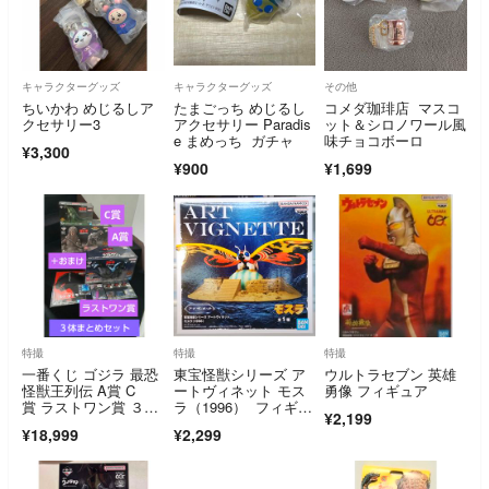
キャラクターグッズ
キャラクターグッズ
その他
ちいかわ めじるしア
たまごっち めじるし
コメダ珈琲店 マスコ
クセサリー3
アクセサリー Paradis
ット＆シロノワール風
e まめっち ガチャ
味チョコボーロ
¥3,300
¥900
¥1,699
特撮
特撮
特撮
一番くじ ゴジラ 最恐
東宝怪獣シリーズ ア
ウルトラセブン 英雄
怪獣王列伝 A賞 C
ートヴィネット モス
勇像 フィギュア
賞 ラストワン賞 ３体
ラ（1996） フィギュ
¥2,199
まとめセット
ア
¥18,999
¥2,299