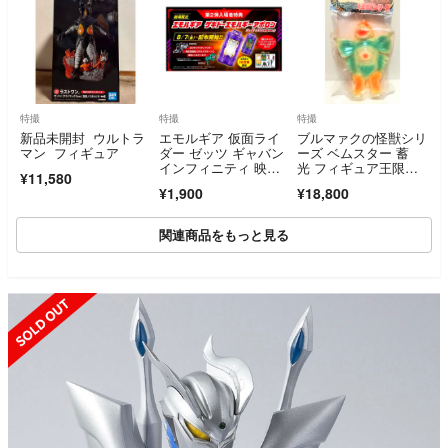
特撮
特撮
特撮
新品未開封 ウルトラ
エモルギア 仮面ライ
ブルマァクの怪獣シリ
マン フィギュア
ダー ゼッツ ギャバン
ーズ ベムスター 蓄
インフィニティ 映
光 フィギュア王限
¥11,580
画 特典 ゲキドーエモ
定 ソフビ 新品未開
¥1,900
¥18,800
ルギー・アポロン ム
封 帰ってきたウルト
ービースペシャル ver.
ラマン ウルトラマン
ジャック
関連商品をもっと見る
SOLD OUT