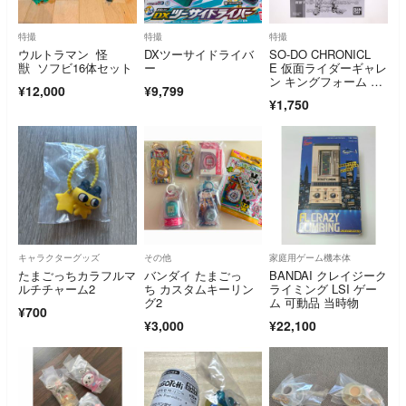
特撮
特撮
特撮
ウルトラマン 怪
DXツーサイドライバ
SO-DO CHRONICL
獣 ソフビ16体セット
ー
E 仮面ライダーギャレ
ン キングフォーム フ
¥12,000
¥9,799
ォーカード エフェク
¥1,750
トセット 同時購入キ
ャンペーン配布品 仮
面ライダー剣(ブレイ
ド) フィギュア用アク
セサリ バンダイ
キャラクターグッズ
その他
家庭用ゲーム機本体
たまごっちカラフルマ
バンダイ たまごっ
BANDAI クレイジーク
ルチチャーム2
ち カスタムキーリン
ライミング LSI ゲー
グ2
ム 可動品 当時物
¥700
¥3,000
¥22,100