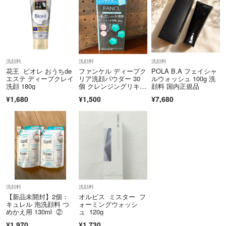
洗顔料
洗顔料
洗顔料
花王 ビオレ おうちde
ファンケル ディープク
POLA B.A フェイシャ
エステ ディープクレイ
リア洗顔パウダー 30
ルウォッシュ 100g 洗
洗顔 180g
個 クレンジングリキッ
顔料 国内正規品
ド ミニサイズ付き
¥1,680
¥1,500
¥7,680
洗顔料
洗顔料
【新品未開封】2個：
オルビス ミスター フ
キュレル 泡洗顔料 つ
ォーミングウォッシ
めかえ用 130ml ②
ュ 120g
¥1,970
¥1,730