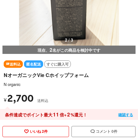
3 / 3
2
現在、
名がこの商品を検討中です
送料込
匿名配送
すぐに購入可
NオーガニックVie Cホイップフォーム
N organic
2,700
¥
送料込
11
2
条件達成でポイント最大
倍+
%還元！
確認する
いいね 2件
コメント 0件