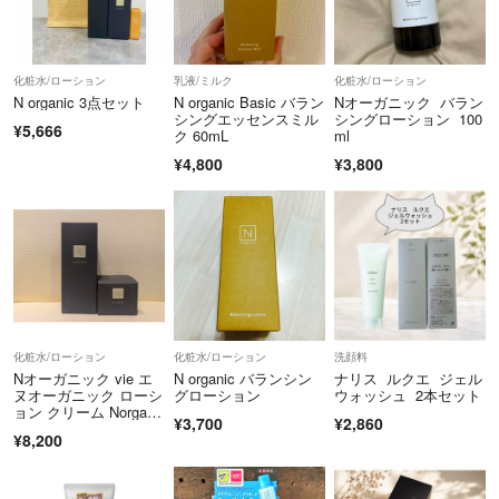
化粧水/ローション
乳液/ミルク
化粧水/ローション
N organic 3点セット
N organic Basic バラン
Nオーガニック バラン
シングエッセンスミル
シングローション 100
¥5,666
ク 60mL
ml
¥4,800
¥3,800
化粧水/ローション
化粧水/ローション
洗顔料
Nオーガニック vie エ
N organic バランシン
ナリス ルクエ ジェル
ヌオーガニック ローシ
グローション
ウォッシュ 2本セット
ョン クリーム Norgani
¥3,700
¥2,860
c
¥8,200