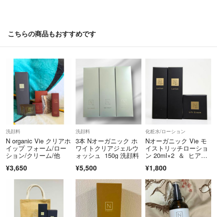
こちらの商品もおすすめです
洗顔料
洗顔料
化粧水/ローション
N organic Vie クリアホ
3本 Nオーガニック ホ
Nオーガニック Vie モ
イップ フォーム/ロー
ワイトクリアジェルウ
イストリッチローショ
ション/クリーム/他
ォッシュ 150g 洗顔料
ン 20ml×2 ＆ ヒアル
アップリフトクリー
¥3,650
¥5,500
¥1,800
ム 10g