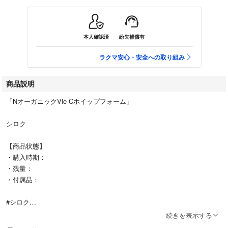
本人確認済
紛失補償有
ラクマ安心・安全への取り組み
商品説明
「NオーガニックVie Cホイップフォーム」
シロク
【商品状態】
・購入時期：
・残量：
・付属品：
#シロク
#コスメ/美容
続きを表示する
#スキンケア/基礎化粧品