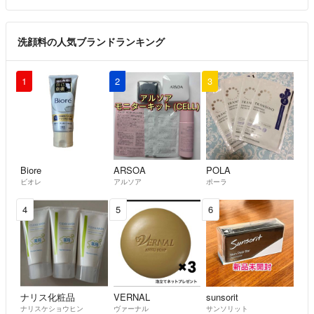
洗顔料の人気ブランドランキング
1
2
3
Biore
ARSOA
POLA
ビオレ
アルソア
ポーラ
4
5
6
ナリス化粧品
VERNAL
sunsorit
ナリスケショウヒン
ヴァーナル
サンソリット