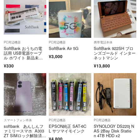
PC周辺機器
PC周辺機器
携帯電話本体
SoftBank おうちの電
SoftBank Air 5G
SoftBank 922SH ブロ
話用 USB電源ケーブ
ンズゴールド インター
¥3,000
ル ホワイト 新品未使
ネットマシン
用
¥330
¥13,800
スマートフォン本体
PC周辺機器
PC周辺機器
softbank あんしんフ
EPSON純正 SAT-6C
SYNOLOGY DS220j N
ァミリースマホ A303
L サツマイモインク
AS 2Bay Disk Statio
ZT SIMロック解除済SI
n 4TB HDD x2
¥4,800