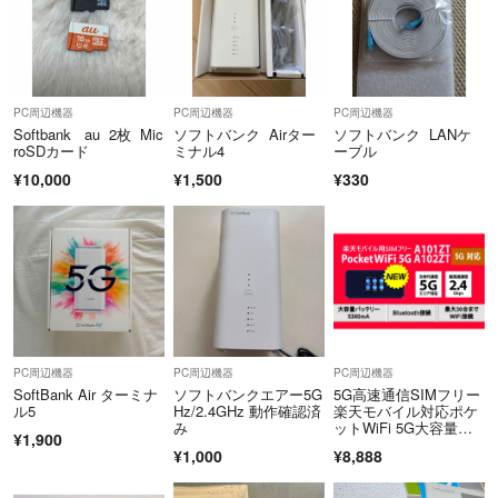
PC周辺機器
PC周辺機器
PC周辺機器
Softbank au 2枚 Mic
ソフトバンク Airター
ソフトバンク LANケ
roSDカード
ミナル4
ーブル
¥10,000
¥1,500
¥330
PC周辺機器
PC周辺機器
PC周辺機器
SoftBank Air ターミナ
ソフトバンクエアー5G
5G高速通信SIMフリー
ル5
Hz/2.4GHz 動作確認済
楽天モバイル対応ポケ
み
ットWiFi 5G大容量バ
¥1,900
ッテリー
¥1,000
¥8,888