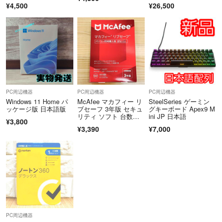
Mフリー
¥4,500
¥26,500
PC周辺機器
PC周辺機器
PC周辺機器
Windows 11 Home パ
McAfee マカフィー リ
SteelSeries ゲーミン
ッケージ版 日本語版
ブセーフ 3年版 セキュ
グキーボード Apex9 M
リティ ソフト 台数無
ini JP 日本語
¥3,800
制限 パソコン同時購入
¥3,390
¥7,000
版
PC周辺機器