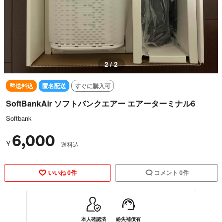
1 / 2
送料込
匿名配送
すぐに購入可
SoftBankAir ソフトバンクエアー エアーターミナル6
Softbank
6,000
¥
送料込
いいね 0件
コメント 0件
本人確認済
紛失補償有