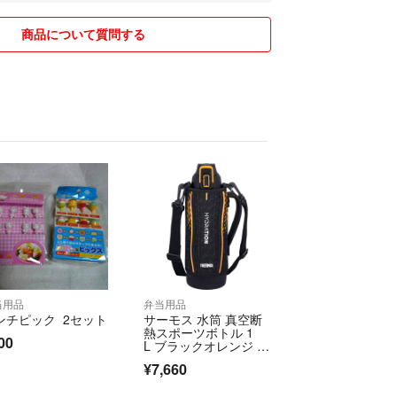
】
商品について質問する
いましたら、評価前にご連絡ください。誠実に対応
／必要に応じて写真のご提出をお願いする場合がござ
いただいております。
だきありがとうございました🌷
待ちしております。
当用品
弁当用品
ンチピック 2セット
サーモス 水筒 真空断
熱スポーツボトル 1
00
L ブラックオレンジ 保
冷専用 FHT-1001F BK
¥7,660
OR 【特価商品】 【在
庫処分】