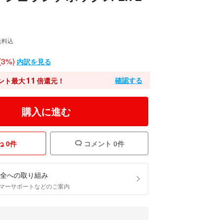
送料込
3%)
内訳を見る
11
確認する
ント最大
倍還元！
購入に進む
 0件
コメント 0件
全への取り組み
マーサポートなどのご案内