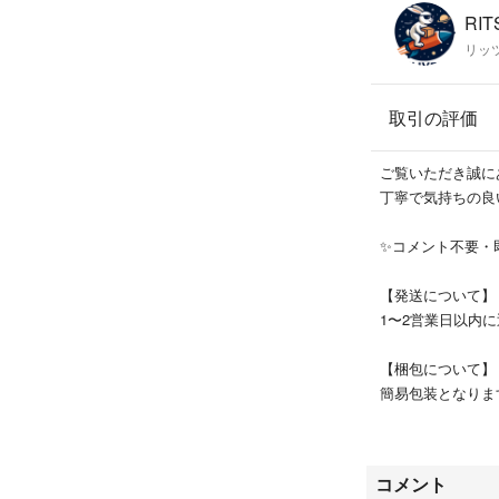
RIT
リッ
取引の評価
ご覧いただき誠に
丁寧で気持ちの良
✨コメント不要・
【発送について】
1〜2営業日以内
【梱包について】
簡易包装となりま
ます。
【キャンセル・変
コメント
ご購入後のキャン