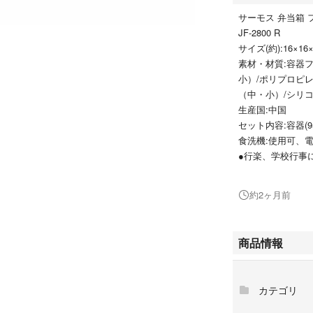
サーモス 弁当箱 
JF-2800 R
サイズ(約):16×16
素材・材質:容器
小）/ポリプロピ
（中・小）/シリ
生産国:中国
セット内容:容器(95
食洗機:使用可、
●行楽、学校行事
造のバッグがつい
●コンパクトな家
約2ヶ月前
●小分けに便利な
●フタがお皿にな
●中容器には仕切
商品情報
3729B0793GRZZL
カテゴリ