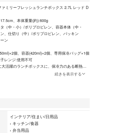
ファミリーフレッシュランチボックス 2.7L レッド D
×17.5cm、本体重量(約):600g
フタ（中・小）/ポリプロピレン、容器本体（中・
レン、仕切り（中）/ポリプロピレン、パッキン
コーン
0ml)×2個、容器(420ml)×2個、専用保冷バッグ×1個
電子レンジ:使用不可
に大活躍のランチボックスに、保冷力のある断熱構
ている
続きを表示する
族用お弁当箱
2サイズの容器
って便利
り付き
bc1a
インテリア/住まい/日用品
›
キッチン/食器
›
弁当用品