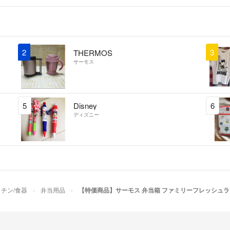
2
3
THERMOS
サーモス
5
Disney
6
ディズニー
チン/食器
弁当用品
【特価商品】サーモス 弁当箱 ファミリーフレッシュランチ