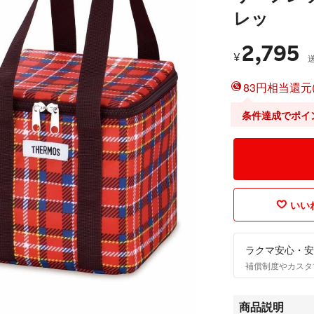
レッ
2,795
¥
83円相当還元(
条件達成でポイ
いいね
ラクマ安心・安
補償制度やカスタ
商品説明