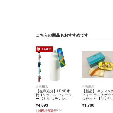
こちらの商品もおすすめです
3%還元
弁当用品
弁当用品
【在庫処分】LRNR水
【新品】 キティ&
筒 1リットル ウォータ
フィー ランチボッ
ーボトル ステンレ
スセット 【サンリ
ス 真空断熱 保
オ】
¥4,893
¥1,700
(3%)
146円相当還元