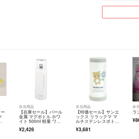
【不良品について
万が一不備がござ
いたします。
※到着後3日以内
います
【価格について】
お値引きはご遠慮
最後までご覧いた
ご購入を心よりお
弁当用品
弁当用品
弁
ター
【在庫セール】パール
【特価セール】サンエ
ラ
ク
金属 マグボトル ホワ
ックス リラックマ マ
¥8
イト 500ml 軽量 ワン
ルチステンレスボト
タッチマグ
ル KA29501
¥2,426
¥3,681