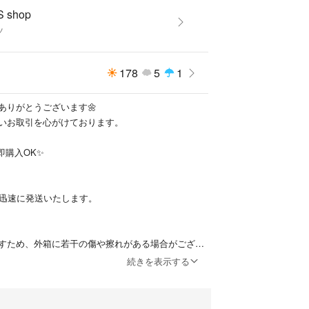
S shop
ツ
178
5
1
ありがとうございます🌼
いお取引を心がけております。
即購入OK✨
に迅速に発送いたします。
すため、外箱に若干の傷や擦れがある場合がござい
続きを表示する
更】
セルや配送先変更は承っておりません。