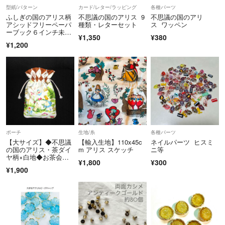
型紙/パターン
カード/レター/ラッピング
各種パーツ
ふしぎの国のアリス柄
不思議の国のアリス 9
不思議の国のアリ
アシッドフリーペーパ
種類・レターセット
ス ワッペン
ーブック６インチ未使
¥1,350
¥380
用デザインペーパー厚
¥1,200
ポーチ
生地/糸
各種パーツ
【大サイズ】◆不思議
【輸入生地】110x45c
ネイルパーツ ヒスミ
の国のアリス・茶ダイ
m アリス スケッチ
ニ等
ヤ柄×白地◆お茶会◆
¥1,800
¥300
巾着
¥1,900