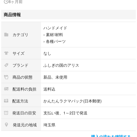
8ヶ月前
気になる点がありましたら、コメントください！
こちらなくなり次第終了とさせていただきます。
商品情報
#23Shopのハンドメイド素材
ハンドメイド
カテゴリ
›
素材/材料
素材レジン/樹脂
›
各種パーツ
サイズ
なし
ブランド
ふしぎの国のアリス
商品の状態
新品、未使用
配送料の負担
送料込
配送方法
かんたんラクマパック(日本郵便)
発送日の目安
支払い後、1～2日で発送
発送元の地域
埼玉県
購入の流れを確認する