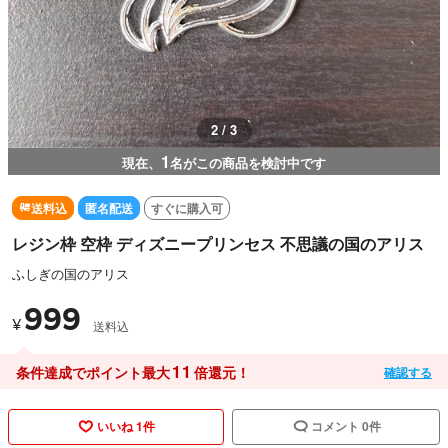
2 / 3
1
現在、
名がこの商品を検討中です
送料込
匿名配送
すぐに購入可
レジン枠 空枠 ディズニープリンセス 不思議の国のアリス
ふしぎの国のアリス
999
¥
送料込
11
条件達成でポイント最大
倍還元！
確認する
いいね 1件
コメント 0件