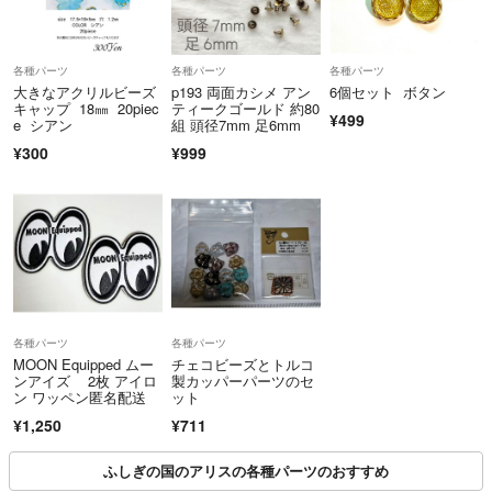
各種パーツ
各種パーツ
各種パーツ
大きなアクリルビーズ
p193 両面カシメ アン
6個セット ボタン
キャップ 18㎜ 20piec
ティークゴールド 約80
¥499
e シアン
組 頭径7mm 足6mm
¥300
¥999
各種パーツ
各種パーツ
MOON Equipped ムー
チェコビーズとトルコ
ンアイズ 2枚 アイロ
製カッパーパーツのセ
ン ワッペン匿名配送
ット
¥1,250
¥711
ふしぎの国のアリスの各種パーツのおすすめ