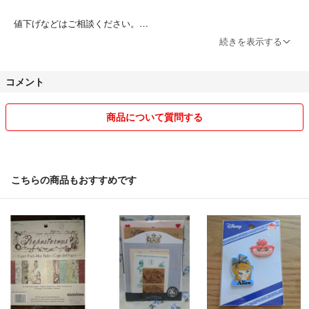
値下げなどはご相談ください。
続きを表示する
また、他アプリ【メルカリ・PayPayフリマ】でも出品しているため突
然出品を終了する場合がございますので検討される方は早めの判断をお
コメント
願いします。
常識のある方のみ取り引きさせて頂きます。
商品について質問する
お互いに良い取り引きができるようにお願いします。
こちらの商品もおすすめです