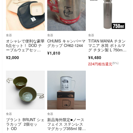
食器
食器
食器
オシャレで便利な豪華
CHUMS キャンパーマ
TITAN MANIA チタン
5点セット！ DOD テ
グカップ CH62-1244
マニア 水筒 ボトルマ
ーブルウェアセッ
グ チタン製 L 750m
¥1,810
ト 付録 最終価格
l 直火可能 水筒カバー
¥2,000
¥4,480
付き
(5%)
224円相当還元
食器
食器
ブラント BRUNT シェ
新品海外限定■ノース
ラカップ 2個セッ
フェイス ステンレス
ト OD
マグカップ355ml 韓国
限定アウトドア