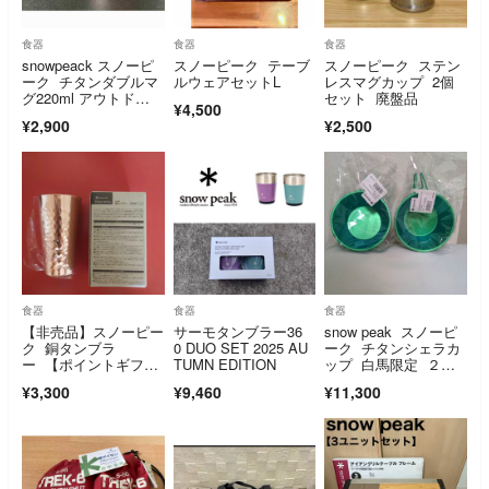
食器
食器
食器
snowpeack スノーピ
スノーピーク テーブ
スノーピーク ステン
ーク チタンダブルマ
ルウェアセットL
レスマグカップ 2個
グ220ml アウトド
セット 廃盤品
¥4,500
ア 登山
¥2,900
¥2,500
食器
食器
食器
【非売品】スノーピー
サーモタンブラー36
snow peak スノーピ
ク 銅タンブラ
0 DUO SET 2025 AU
ーク チタンシェラカ
ー 【ポイントギフ
TUMN EDITION
ップ 白馬限定 ２個
ト】
セット
¥3,300
¥9,460
¥11,300