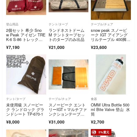
登山用品
テント/タープ
テーブル/チェア
2個セット 希少 Sno
ランドネストドーム
snow peak スノーピ
w Peak アイゼン TRE
M テントタープセッ
ーク IGT アイアング
K-6 S-86 トレックシ
トのタープのみ出品
リルテーブル 400脚 3
ックス スノーシャッ
ユニット セット CK-1
¥7,190
¥21,000
¥23,600
ト スノーピーク 登山
49 キャンプ
テント/タープ
テーブル/チェア
食器
未使用級 スノーピー
スノーピーク エント
OMM Ultra Bottle 500
ク ランドロック グラ
リーIGT＋マルチファ
ml Bite Valve 登山 水
ンドシート TP-670-1
ンクションテーブ
筒
ル ＋バッグセット
¥8,000
¥31,000
¥2,700
5%還元