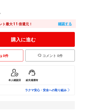
込
11
確認する
ント最大
倍還元！
購入に進む
 0件
コメント 0件
本人確認済
紛失補償有
ラクマ安心・安全への取り組み