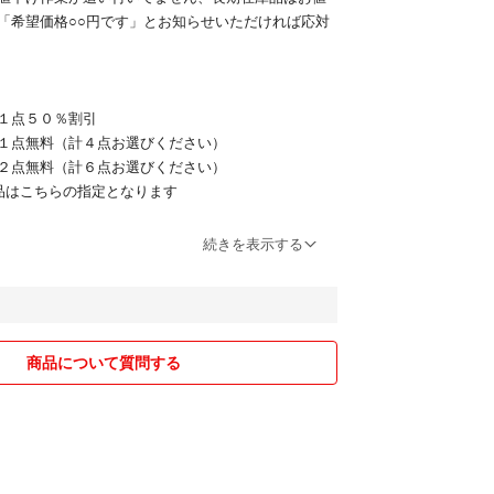
「希望価格○○円です」とお知らせいただければ応対
１点５０％割引
１点無料（計４点お選びください）
２点無料（計６点お選びください）
品はこちらの指定となります
送OK！質問やご不明点はいつでもお問い合わせくだ
続きを表示する
ット飼育はしてません
しかねます🙇
商品について質問する
数以上の在庫問い合わせ
出品側が了承していないご要望
値下げ交渉