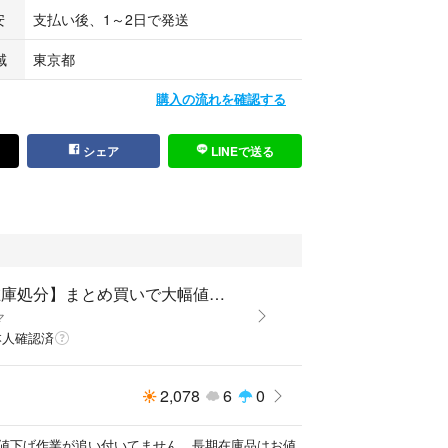
安
支払い後、1～2日で発送
域
東京都
購入の流れを確認する
シェア
LINEで送る
【在庫処分】まとめ買いで大幅値引き
マ
本人確認済
2,078
6
0
値下げ作業が追い付いてません、長期在庫品はお値