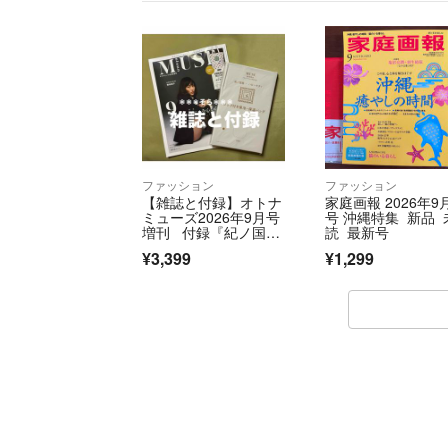
ファッション
ファッション
【雑誌と付録】オトナ
家庭画報 2026年9
ミューズ2026年9月号
号 沖縄特集 新品 
増刊 付録『紀ノ国屋
読 最新号
✕ハローキティ ジップ
¥3,399
¥1,299
付き保冷保温バッグ』