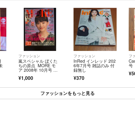
ファッション
ファッション
フ
月
嵐スペシャル ぼくた
InRed インレッド 202
Ca
未
ちの原点 MORE モ
6年7月号 雑誌のみ 付
号
ア 2008年 10月号 綾
録無し
¥5
瀬はるか
¥1,000
¥370
ファッションをもっと見る