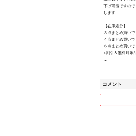
下げ可能ですので
します
【在庫処分】
３点まとめ買いで
４点まとめ買いで
６点まとめ買いで
※割引＆無料対象
ばら売り、当日発
さい
コメント
◎喫煙者なし、ペ
◎以下は対応いた
販売終了品／出品
落札前・発送前に
即決を条件とした