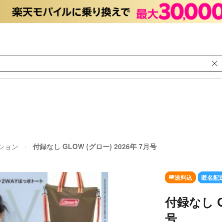
ション
付録なし GLOW (グロー) 2026年 7月号
送料込
匿名配
付録なし G
号