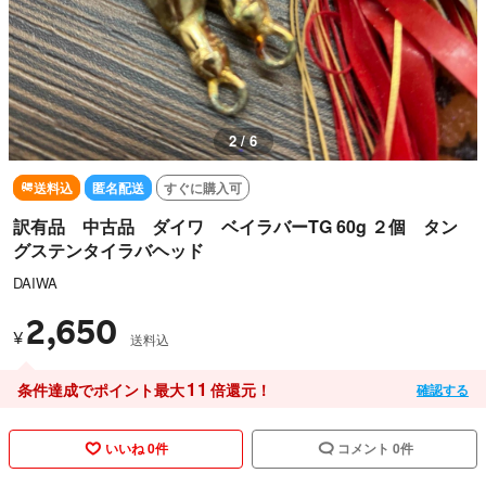
3 / 6
送料込
匿名配送
すぐに購入可
訳有品 中古品 ダイワ ベイラバーTG 60g ２個 タン
グステンタイラバヘッド
DAIWA
2,650
¥
送料込
11
条件達成でポイント最大
倍還元！
確認する
いいね 0件
コメント 0件