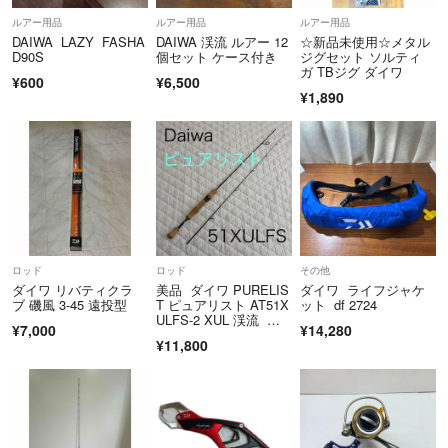
ルアー用品
ルアー用品
ルアー用品
DAIWA LAZY FASHA
DAIWA 渓流 ルアー 12
☆新品未使用☆メタル
D90S
個セット ケース付き
ジグセット ソルティ
ガ TBジグ ダイワ
¥600
¥6,500
¥1,890
ロッド
ロッド
その他
ダイワ リバティクラ
美品 ダイワ PURELIS
ダイワ ライフジャケ
ブ 磯風 3-45 遠投型
T ピュアリスト AT51X
ット df 2724
ULFS-2 XUL 渓流 エ
¥7,000
¥14,280
リアトラウト
¥11,800