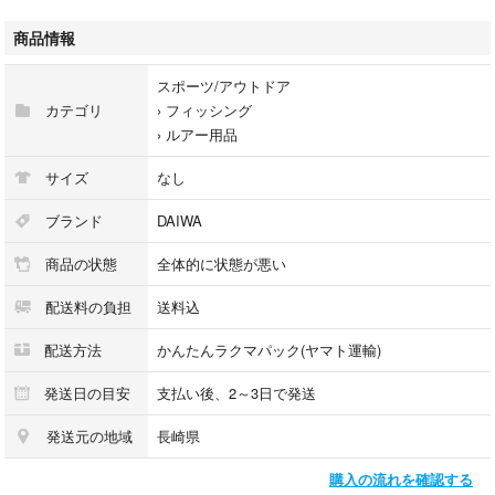
大鯛の実績が高いタイラバでしたので、ご自分でカスタムできる方に。
商品情報
こちら中古品、加工品、ダメージ品になります。くれぐれも神経質な方、
スポーツ/アウトドア
中古品にご理解のない方はご遠慮ください。
カテゴリ
›
フィッシング
›
ルアー用品
サイズ
なし
ブランド
DAIWA
商品の状態
全体的に状態が悪い
配送料の負担
送料込
配送方法
かんたんラクマパック(ヤマト運輸)
発送日の目安
支払い後、2～3日で発送
発送元の地域
長崎県
購入の流れを確認する