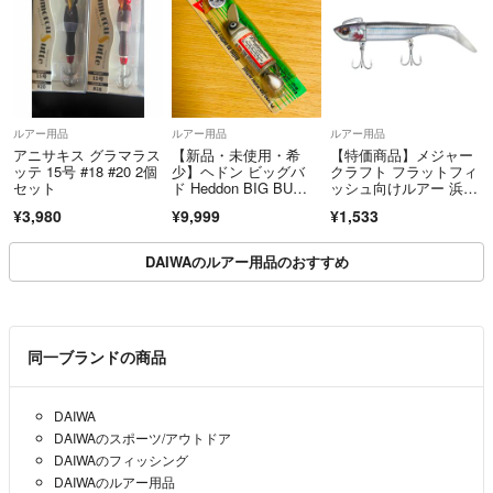
ルアー用品
ルアー用品
ルアー用品
アニサキス グラマラス
【新品・未使用・希
【特価商品】メジャー
ッテ 15号 #18 #20 2個
少】ヘドン ビッグバ
クラフト フラットフィ
セット
ド Heddon BIG BU
ッシュ向けルアー 浜
D トップウォータール
王 ワームセット
¥3,980
¥9,999
¥1,533
アー
DAIWAのルアー用品のおすすめ
同一ブランドの商品
DAIWA
DAIWAのスポーツ/アウトドア
DAIWAのフィッシング
DAIWAのルアー用品