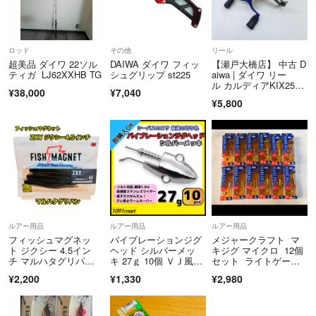
ロッド
その他
リール
超美品 ダイワ 22ソル
DAIWA ダイワ フィッ
【瀬戸大橋店】 中古 D
ティガ LJ62XXHB TG
シュグリップ st225
aiwa | ダイワ リー
ル カルディアKIX250
¥38,000
¥7,040
6 ※カスタム品純正パ
¥5,800
ーツありません。 【ス
ピニングリール】 【8
5】
ルアー用品
ルアー用品
ルアー用品
フィッシュマグネッ
バイブレーションジグ
メジャークラフト マ
ト ジクシー 4.5イン
ヘッド シルバーメッ
キジグ マイクロ 12個
チ マルハタグリパ
キ 27ｇ 10個 ＶＪ風シ
セット ライトゲー
ン ZXY 未使用品
ーバスルアー
ム アジング メバリン
¥2,200
¥1,330
¥2,980
グ