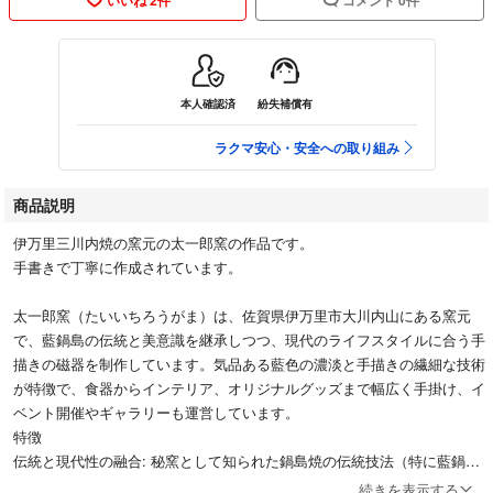
本人確認済
紛失補償有
ラクマ安心・安全への取り組み
商品説明
伊万里三川内焼の窯元の太一郎窯の作品です。
手書きで丁寧に作成されています。
太一郎窯（たいいちろうがま）は、佐賀県伊万里市大川内山にある窯元
で、藍鍋島の伝統と美意識を継承しつつ、現代のライフスタイルに合う手
描きの磁器を制作しています。気品ある藍色の濃淡と手描きの繊細な技術
が特徴で、食器からインテリア、オリジナルグッズまで幅広く手掛け、イ
ベント開催やギャラリーも運営しています。
特徴
伝統と現代性の融合: 秘窯として知られた鍋島焼の伝統技法（特に藍鍋
島）を大切にしながら、現代の感覚を取り入れたデザインを追求していま
続きを表示する