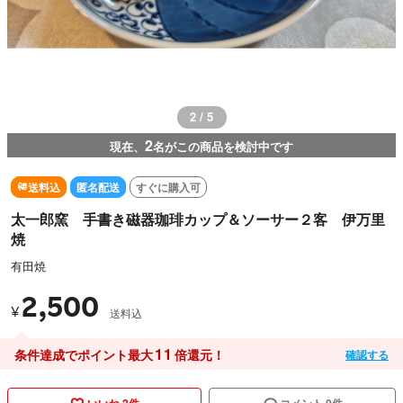
2 / 5
2
現在、
名がこの商品を検討中です
送料込
匿名配送
すぐに購入可
太一郎窯 手書き磁器珈琲カップ＆ソーサー２客 伊万里
焼
有田焼
2,500
¥
送料込
11
条件達成でポイント最大
倍還元！
確認する
いいね 2件
コメント 0件