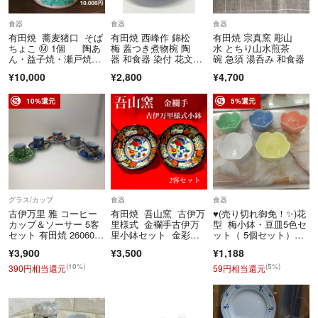
食器
食器
食器
有田焼 蕎麦猪口 そば
有田焼 西峰作 錦松
有田焼 宗真窯 彫山
ちょこ Ⓜ️ 1個 陶あ
梅 蓋つき煮物椀 陶
水 とちり山水煎茶
ん・益子焼・瀬戸焼・
器 和食器 染付 花文
碗 急須 湯呑み 和食器
九谷焼・波佐見焼etc.
様 蓋物
¥10,000
¥2,800
¥4,700
10%還元
5%還元
グラス/カップ
食器
食器
古伊万里 雅 コーヒー
有田焼 吾山窯 古伊万
♥️(売り切れ御免！✨)花
カップ＆ソーサー 5客
里様式 金襴手古伊万
型 梅小鉢・豆皿5色セ
セット 有田焼 260605-
里小鉢セット 金彩花
ット（ 5個セット）昭
4T
紋
和レトロ
¥3,900
¥3,500
¥1,188
(10%)
(5%)
390円相当還元
59円相当還元