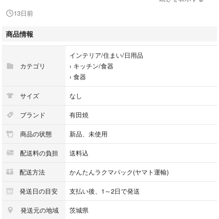
す。
13日前
手仕事の温もり: 職人が一つひとつ手で絵付け（手描き）を行い、温かみ
のある作品を生み出しています。
商品情報
多様な商品展開: 普段使いの食器から、プロゴルファー応援グッズ、泡盛
ボトル、オリジナルストラップなど、多彩な製品があります。
インテリア/住まい/日用品
見学・イベント: 大川内山の風光明媚な環境で、窯の見学や、初窯祭り、
カテゴリ
›
キッチン/食器
風鈴まつりなどのイベントも開催しています。
›
食器
サイズ
なし
ブランド
有田焼
商品の状態
新品、未使用
配送料の負担
送料込
配送方法
かんたんラクマパック(ヤマト運輸)
発送日の目安
支払い後、1～2日で発送
発送元の地域
茨城県