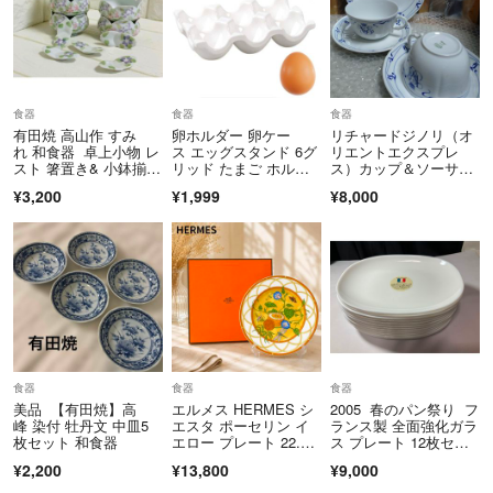
食器
食器
食器
有田焼 高山作 すみ
卵ホルダー 卵ケー
リチャードジノリ（オ
れ 和食器 卓上小物 レ
ス エッグスタンド 6グ
リエントエクスプレ
スト 箸置き& 小鉢揃
リッド たまご ホルダ
ス）カップ＆ソーサー
5 客セット
ー 玉子ケース
（２客）、プレート
¥3,200
¥1,999
¥8,000
（１枚）
食器
食器
食器
美品 【有田焼】高
エルメス HERMES シ
2005 春のパン祭り フ
峰 染付 牡丹文 中皿5
エスタ ポーセリン イ
ランス製 全面強化ガラ
枚セット 和食器
エロー プレート 22.5c
ス プレート 12枚セッ
m 箱付き 皿
ト
¥2,200
¥13,800
¥9,000