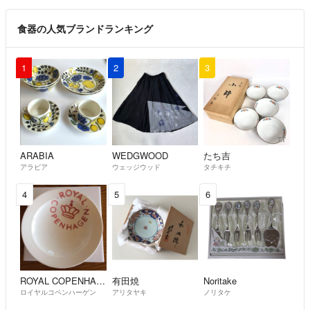
食器の人気ブランドランキング
1
2
3
ARABIA
WEDGWOOD
たち吉
アラビア
ウェッジウッド
タチキチ
4
5
6
ROYAL COPENHAGEN
有田焼
Noritake
ロイヤルコペンハーゲン
アリタヤキ
ノリタケ