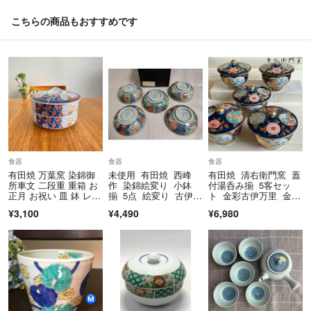
こちらの商品もおすすめです
食器
食器
食器
有田焼 万葉窯 染錦御
未使用 有田焼 西峰
有田焼 清右衛門窯 蓋
所車文 二段重 重箱 お
作 染錦絵変り 小鉢
付湯呑み揃 5客セッ
正月 お祝い 皿 鉢 レト
揃 5点 絵変り 古伊万
ト 金彩古伊万里 金襴
ロ
里 小鉢 揃 5客 金
手 色絵 茶器
¥3,100
¥4,490
¥6,980
彩 深皿 食器 和食
器 食器 色絵