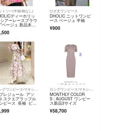
ットソー(半袖/袖なし)
ひざ丈ワンピース
HOLICディーホリッ
DHOLIC ニットワンピ
 シアーレースブラウ
ース ベージュ 半袖
 *ベージュ 新品未使
¥900
品
,500
ロングワンピース/マキシワンピース
ロングワンピース/マキシワンピース
プレジュール アソ
MONTHLY COLOR
トスクエアラッフル
S : AUGUST ワンピー
ンピース 長袖 ピン
ス新品3サイズ
 ロング フレア
,999
¥58,700