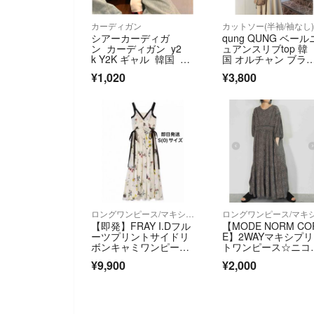
カーディガン
カットソー(半袖/袖なし
シアーカーディガ
qung QUNG ベール
ン カーディガン y2
ュアンスリブtop 韓
k Y2K ギャル 韓国 デ
国 オルチャン ブラ
ィーホリック
ン
¥1,020
¥3,800
ロングワンピース/マキシワンピース
【即発】FRAY I.Dフル
【MODE NORM CO
ーツプリントサイドリ
E】2WAYマキシプ
ボンキャミワンピー
トワンピース☆ニコ
ス Sサイズ
ンド☆Ｌ☆コモン柄
¥9,900
¥2,000