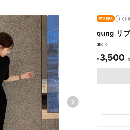
SOLD OUT
送料込
すぐに
qung 
dholic
3,500
¥