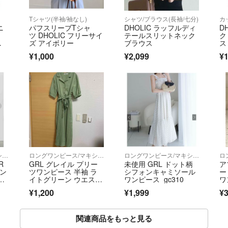
)
Tシャツ(半袖/袖なし)
シャツ/ブラウス(長袖/七分)
カ
ニ
パフスリーブTシャ
DHOLIC ラッフルディ
D
ツ DHOLIC フリーサイ
テールスリットネック
ク
ウ
ズ アイボリー
ブラウス
ス
用
¥1,000
¥2,099
¥1
ロングワンピース/マキシワンピース
ロングワンピース/マキシワンピース
ロングワンピース/マキシワンピース
R
GRL グレイル プリー
未使用 GRL ドット柄
ア
リン
ツワンピース 半袖 ラ
シフォンキャミソール
ー
ア
イトグリーン ウエスト
ワンピース gc310
ワ
リボン
ク
¥1,200
¥1,999
¥3
関連商品をもっと見る