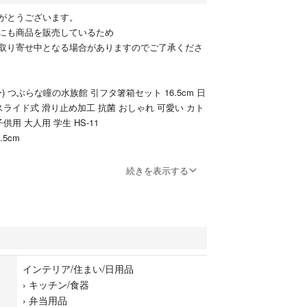
がとうございます。
にも商品を販売しているため
取り寄せ中となる場合がありますのでご了承くださ
) つぶらな瞳の水族館 引フタ箸箱セット 16.5cm 日
スライド式 滑り止め加工 抗菌 おしゃれ 可愛い カト
供用 大人用 学生 HS-11
.5cm
リプロピレン【フタ･安全箸】アクリロニトリルスチ
続きを表示する
ぶらな瞳」シリーズから海の生き物が可愛く描かれ
箸と箸箱のセットです。
インテリア/住まい/日用品
閉しやすい。
›
キッチン/食器
め加工を施しています。
›
弁当用品
イオンの抗菌力が樹脂表面の細菌の増殖を抑制しま