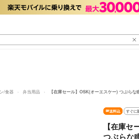
ン/食器
弁当用品
【在庫セール】OSK(オーエスケー) つぶらな
送料込
すぐに
【在庫セー
つぶらな