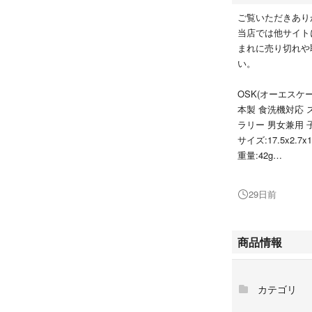
ご覧いただきあり
当店では他サイト
まれに売り切れや
い。
OSK(オーエスケー
本製 食洗機対応 
ラリー 男女兼用 子
サイズ:17.5x2.7x1
重量:42g
素材:【本体】ポ
レン
29日前
生産国:日本
食洗機対応
●巷で話題の「つ
商品情報
た箸箱セット
●食洗機対応のお
●スライド式で開
カテゴリ
●お箸はすべり止
●抗菌剤添加。銀