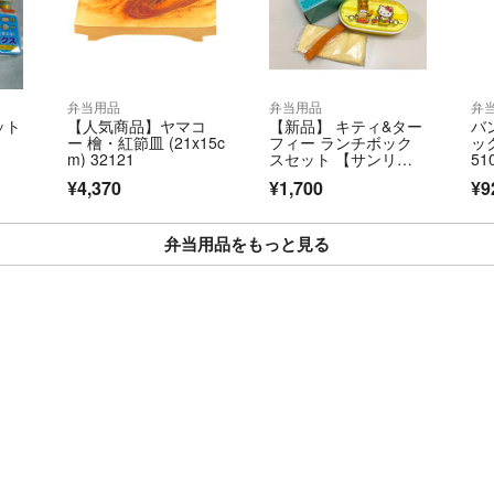
弁当用品
弁当用品
弁
ット
【人気商品】ヤマコ
【新品】 キティ&ター
バ
ー 檜・紅節皿 (21x15c
フィー ランチボック
ッ
m) 32121
スセット 【サンリ
51
オ】
ル
¥4,370
¥1,700
¥9
分
定
品
弁当用品をもっと見る