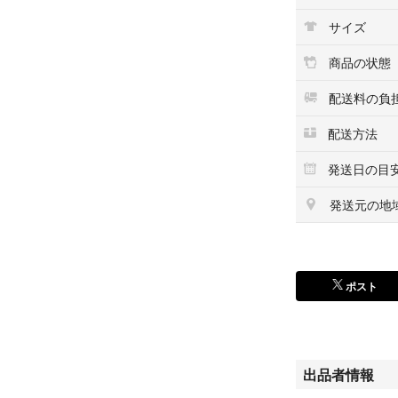
す。
サイズ
●安心安全の日本
5055B0CB9QNRL
商品の状態
最後までご確認頂
配送料の負
上記をご確認頂き
何かご不明な点が
配送方法
せ下さいませ。
発送日の目
発送元の地
ポスト
出品者情報