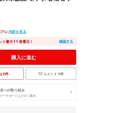
込
3%)
内訳を見る
11
確認する
ント最大
倍還元！
購入に進む
 0件
コメント 0件
全への取り組み
マーサポートなどのご案内