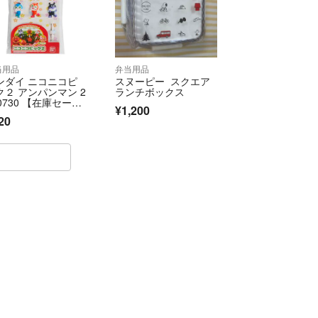
当用品
弁当用品
ンダイ ニコニコピ
スヌーピー スクエア
ク２ アンパンマン 2
ランチボックス
0730 【在庫セー
¥1,200
】 【在庫処
20
】 【数量限
】 【特価商
】 【送料無料】