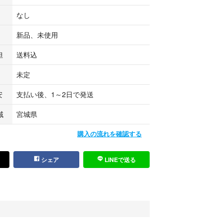
なし
製です。
2dcc2
新品、未使用
き誠にありがとうございました。
担
送料込
、ご購入いただけましたら幸いです。
ございましたらお気軽にメッセージからお問い合わ
未定
安
支払い後、1～2日で発送
域
宮城県
購入の流れを確認する
シェア
LINEで送る