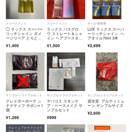
トリートメント
トリートメント
オイル/美容液
◯ ラックス スーパー
ラックス バスグロ
LUX ラックス スーパ
リッチシャイン ダメ
ウ ストレート＆シャ
ーリッチシャイン ヘ
ージリペア とろとろ
イン ヘアブースター
アオイル70ml 3本
補修ヘアオイル×2
(180g)
¥1,400
¥1,500
¥2,699
サンプル/トライアルキット
サンプル/トライアルキット
サンプル/トライアルキット
クレドポーボーテ シ
デパコス スキンケ
資生堂 アルティミュ
ナクティフ サボンn 1
ア・ベースメイク サ
ーン サンプルサイズ
個
ンプルセット
¥2,600
¥1,299
¥999