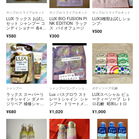
サンプル/トライアルキット
サンプル/トライアルキット
サンプル/トライアルキット
LUX ラックス お試し
LUX BIO FUSION PI
LUX3種類お試しショ
セット シャンプー コ
NK EDITION ラック
ンプ-
ンディショナー 各40g
ス バイオフュージ
¥500
×2セット
¥580
¥300
シャンプー
シャンプー/コンディショナーセット
ボディソープ/石鹸
ラックス スーパーリ
Lux バスグロウ スト
LUXスペシャル ビュ
ッチシャイン ダメー
レートシャイン シャ
ーティーソープ レト
ジリペア 補修シャン
ンプー トリートメン
ロ石鹸 昭和レトロ
プー つめかえ用 2
ト ２種セット
¥680
¥1,020
¥1,000