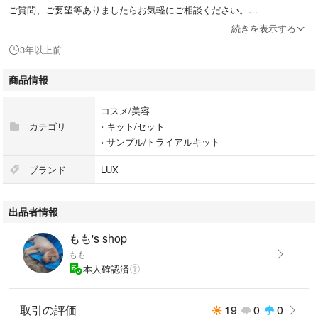
ご質問、ご要望等ありましたらお気軽にご相談ください。
続きを表示する
3年以上前
特徴···保湿・トリートメント、ダメージケア
本体/詰め替え···お試し用
商品情報
髪質···ダメージ
仕上がり···さらさら
コスメ/美容
香り···ローズ
カテゴリ
›
キット/セット
›
サンプル/トライアルキット
ブランド
LUX
出品者情報
もも's shop
もも
本人確認済
取引の評価
19
0
0