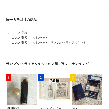
同一カテゴリの商品
コスメ/美容
コスメ/美容
›
キット/セット
コスメ/美容
›
キット/セット
›
サンプル/トライアルキット
サンプル/トライアルキットの人気ブランドランキング
1
2
3
ALBION
クレ・ド・ポー ボーテ
Dior