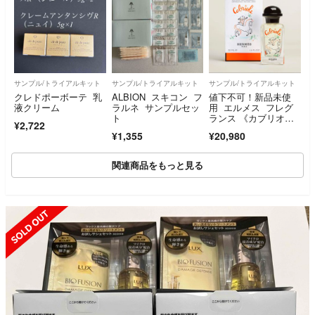
サンプル/トライアルキット
サンプル/トライアルキット
サンプル/トライアルキット
クレドポーボーテ 乳
ALBION スキコン フ
値下不可！新品未使
液クリーム
ラルネ サンプルセッ
用 エルメス フレグ
ト
ランス 《カブリオ
¥2,722
ル》 50ml 完売品ガ
¥1,355
¥20,980
ブリオル
関連商品をもっと見る
SOLD OUT