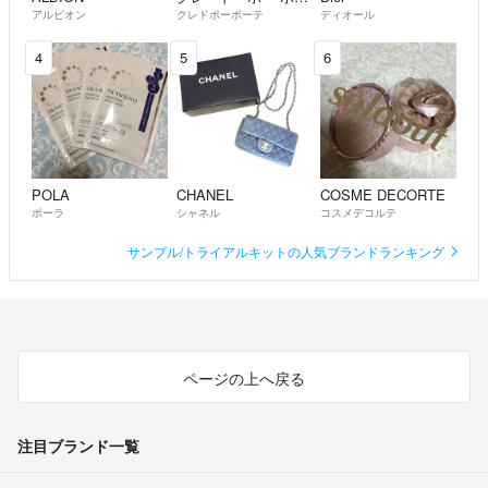
アルビオン
クレドポーボーテ
ディオール
4
5
6
POLA
CHANEL
COSME DECORTE
ポーラ
シャネル
コスメデコルテ
サンプル/トライアルキットの人気ブランドランキング
ページの上へ戻る
注目ブランド一覧