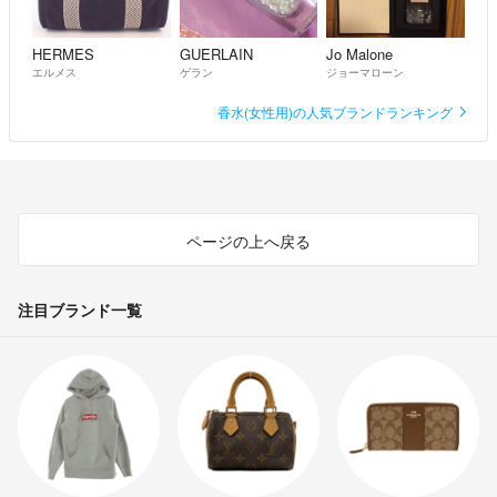
HERMES
GUERLAIN
Jo Malone
エルメス
ゲラン
ジョーマローン
香水(女性用)の人気ブランドランキング
ページの上へ戻る
注目ブランド一覧