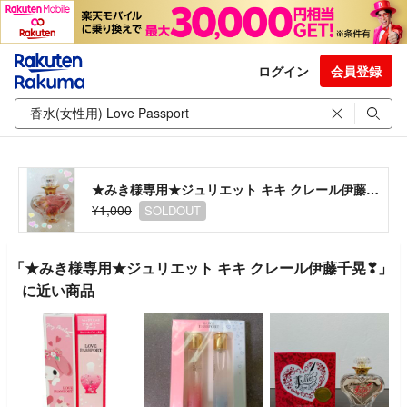
ログイン
会員登録
★みき様専用★ジュリエット キキ クレール伊藤千晃❣
¥1,000
SOLDOUT
「★みき様専用★ジュリエット キキ クレール伊藤千晃❣」
に近い商品