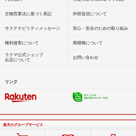
古物営業法に基づく表記
外部送信について
サステナビリティメッセージ
安心・安全のための取り組み
権利侵害について
商標権について
ラクマ公式ショップ
お問い合わせ
出店について
リンク
楽天のグループサービス