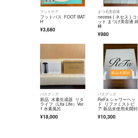
フットケア
まつ毛美容液
フットバス FOOT BAT
necess ( ネセス ) 
H
ット まつげ美容液 
棒
¥3,680
¥980
バスグッズ
バスグッズ
新品 水素生成器 リタ
ReFa シャワーヘッ
ライフ（Lita Life）Ver.
ド リファミストピ
1 水素風呂
ア 新品未使用未開封
¥18,000
¥10,300