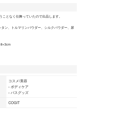
うことなく仕舞っていたので出品します。
レタン、トルマリンパウダー、シルクパウダー、尿
8×3cm
コスメ/美容
›
ボディケア
›
バスグッズ
COGIT