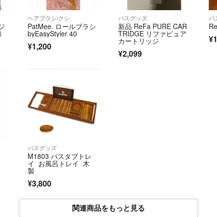
ヘアブラシ/クシ
バスグッズ
バ
コジ
PatMee. ロールブラシ
新品 ReFa PURE CAR
R
綿
byEasyStyler 40
TRIDGE リファピュア
¥1
カートリッジ
¥1,200
¥2,099
バスグッズ
M1803 バスタブトレ
イ お風呂トレイ 木
製
¥3,800
関連商品をもっと見る