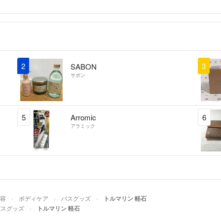
2
3
SABON
サボン
5
Arromic
6
アラミック
美容
ボディケア
バスグッズ
トルマリン 軽石
バスグッズ
トルマリン 軽石