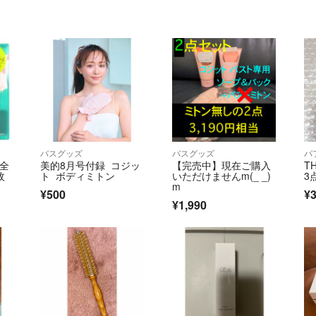
バスグッズ
バスグッズ
パ
と全
美的8月号付録 コジッ
【完売中】現在ご購入
T
枚
ト ボディミトン
いただけませんm(_ _)
3
m
¥500
¥3
¥1,990