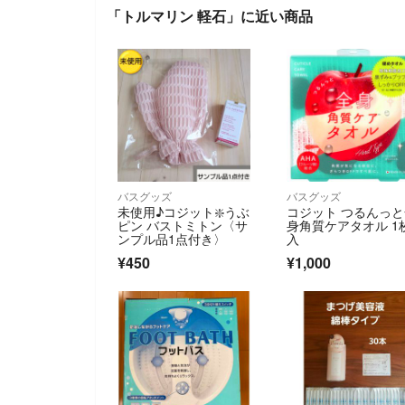
「トルマリン 軽石」に近い商品
バスグッズ
バスグッズ
未使用♪コジット❇️うぶ
コジット つるんっ
ピン バストミトン〈サ
身角質ケアタオル 1
ンプル品1点付き〉
入
¥450
¥1,000