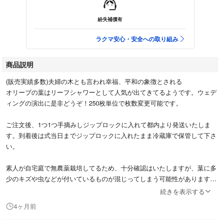
紛失補償有
ラクマ安心・安全への取り組み
商品説明
(販売実績多数)夫婦の木とも言われ幸福、平和の象徴とされる
オリーブの葉はリーフシャワーとして人気が出てきてるようです。ウェデ
ィングの演出に是非どうぞ！250枚単位で枚数変更可能です。
ご注文後、1つ1つ手摘みしジップロックに入れて都内より発送いたしま
す。到着後は式当日までジップロックに入れたまま冷蔵庫で保管して下さ
い。
素人が自宅庭で無農薬栽培してるため、十分確認はいたしますが、葉に多
少のキズや虫などが付いているものが混じってしまう可能性があります。
少し余分に入れてお送りいたします。
続きを表示する
4ヶ月前
1ー２日での発送に努めますが、収穫時の天候により発送にもう1日かかる