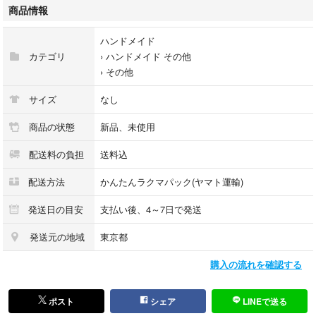
場合もあります。ジップロック冷蔵庫野菜室等の保管で3週間程保存でき
商品情報
ます。余裕を持って到着希望日の1週間前までにご購入いただきますよう
よろしくお願いいたします。
ハンドメイド
カテゴリ
›
ハンドメイド その他
生き物ですので、輸送中の多少の葉のしおれや、多少の葉色の変化などが
›
その他
生じてしまう可能性もございます。予めご了承下さい。
サイズ
なし
#リーフシャワー
#フラワーシャワー
商品の状態
新品、未使用
#ブライダル
配送料の負担
送料込
#ウェディング
#結婚式
配送方法
かんたんラクマパック(ヤマト運輸)
#披露宴
#パーティー
発送日の目安
支払い後、4～7日で発送
#オリーブ
#ウェディングドレス
発送元の地域
東京都
#二次会
購入の流れを確認する
#オリーブショップ
#挙式
#リーフ
ポスト
シェア
LINEで送る