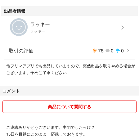
カラーグリーン
出品者情報
シチュエーション結婚式・ウェディング
ラッキー
カラーグリーン
ラッキー
シチュエーション結婚式・ウェディング
取引の評価
78
0
0
他フリマアプリでも出品していますので、突然出品を取りやめる場合が
ございます。予めご了承ください
コメント
商品について質問する
ご連絡ありがとうございます。中旬でしたっけ？
15日を目処にこのまま一応残しておきます。