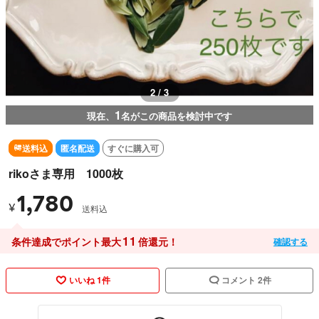
2 / 3
1
現在、
名がこの商品を検討中です
送料込
匿名配送
すぐに購入可
rikoさま専用 1000枚
1,780
¥
送料込
11
条件達成でポイント最大
倍還元！
確認する
いいね 1件
コメント 2件