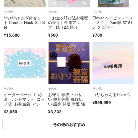
その他
その他
その他
HiyaHiya かぎ針セッ
［お金を呼び込む秘密
Clover ヘアピンレース
ト Crochet Hook Gift S
の香り］金運アッ
「ミニ」 2cm幅 57-81
et
プ 残り2点限り
5 クロバー
¥15,680
¥500
¥700
その他
その他
その他
オーダーページ tmさ
お守り 罪祓い 罪払
ゴリちゃん用Tシャツ
ま ランチマット コッ
い 観音菩薩 穢れ払
¥999,999
プ袋 お弁当袋 ハンド
い 護身 開運 幸運 強
メイド
運 祈祷塩
¥3,050
¥3,333
その他のおすすめ